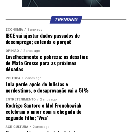
TRENDING
ECONOMIA
1 ano ago
IBGE vai ajustar dados passados de
desemprego; entenda o porquê
OPINIÃO
2 anos ago
Envelhecimento e pobreza: os desafios
de Mato Grosso para as próximas
décadas
POLÍTICA
2 anos ago
Lula perde apoio de lulistas e
nordestinos, e desaprovação vai a 51%
ENTRETENIMENTO
2 anos ago
Rodrigo Santoro e Mel Fronckowiak
celebram o amor com a chegada do
segundo filho; ‘Viva’
AGRICULTURA
2 anos ago