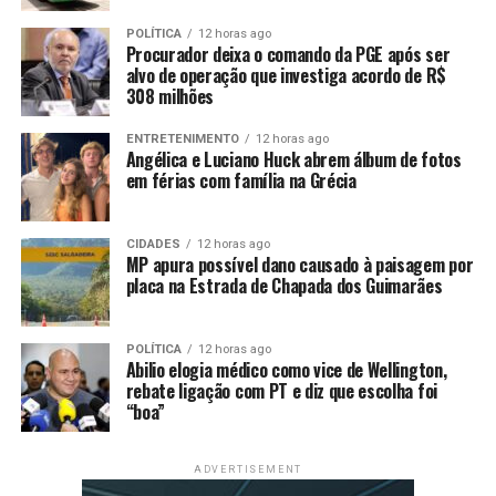
informações como a identidade do titular, endereço
físico, número do IP e outros dados relevantes para a
POLÍTICA
12 horas ago
Procurador deixa o comando da PGE após ser
investigação. A Polícia Federal ficará encarregada de
alvo de operação que investiga acordo de R$
instaurar inquéritos sob sigilo para apurar os fatos.
308 milhões
Segundo Jader, a proposta busca enfrentar o aumento
ENTRETENIMENTO
12 horas ago
Angélica e Luciano Huck abrem álbum de fotos
dos casos de golpes telefônicos no país, especialmente
em férias com família na Grécia
os conhecidos como
vishing
(
phishing
por voz), em que
criminosos se passam por representantes de empresas
para obter dados pessoais ou financeiros das vítimas.
CIDADES
12 horas ago
MP apura possível dano causado à paisagem por
placa na Estrada de Chapada dos Guimarães
“O problema atinge todos os usuários de telefonia
celular, independentemente da idade, classe social ou
localização geográfica”, destacou o senador.
POLÍTICA
12 horas ago
Abilio elogia médico como vice de Wellington,
Ele também ressaltou que quadrilhas têm adotado
rebate ligação com PT e diz que escolha foi
“boa”
estratégias sofisticadas de engenharia social para aplicar
golpes financeiros ou sequestrar contas digitais, como
no WhatsApp.
ADVERTISEMENT