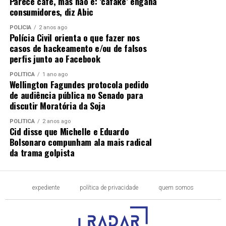
Parece café, mas não é: ‘cafake’ engana
consumidores, diz Abic
POLÍCIA
2 anos ago
Polícia Civil orienta o que fazer nos
casos de hackeamento e/ou de falsos
perfis junto ao Facebook
POLÍTICA
1 ano ago
Wellington Fagundes protocola pedido
de audiência pública no Senado para
discutir Moratória da Soja
POLÍTICA
2 anos ago
Cid disse que Michelle e Eduardo
Bolsonaro compunham ala mais radical
da trama golpista
expediente
política de privacidade
quem somos