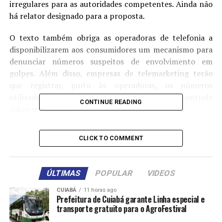
irregulares para as autoridades competentes. Ainda não
há relator designado para a proposta.
O texto também obriga as operadoras de telefonia a
disponibilizarem aos consumidores um mecanismo para
denunciar números suspeitos de envolvimento em
golpes. Além disso, empresas de telemarketing terão
que registrar, junto às operadoras, os números
utilizados em suas atividades, permitindo maior controle
CONTINUE READING
sobre as chamadas.
A regulamentação ficará sob a responsabilidade da
CLICK TO COMMENT
Agência Nacional de Telecomunicações (Anatel), que
deverá definir o limite de denúncias diárias e mensais.
Quando esse limite for atingido, caberá às operadoras
ÚLTIMAS
POPULAR
VIDEOS
verificar a regularidade dos números denunciados.
CUIABÁ
11 horas ago
Prefeitura de Cuiabá garante Linha especial e
Caso sejam constatadas irregularidades, as operadoras
transporte gratuito para o AgroFestival
deverão repassar imediatamente à Polícia Federal