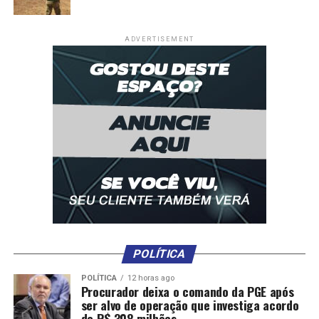
DON'T MISS
Prazo para entrega de documentos para confirmação de
ADVERTISEMENT
matrícula em escolas estaduais é prorrogado
POLÍTICA
POLÍTICA
12 horas ago
Procurador deixa o comando da PGE após
ser alvo de operação que investiga acordo
de R$ 308 milhões