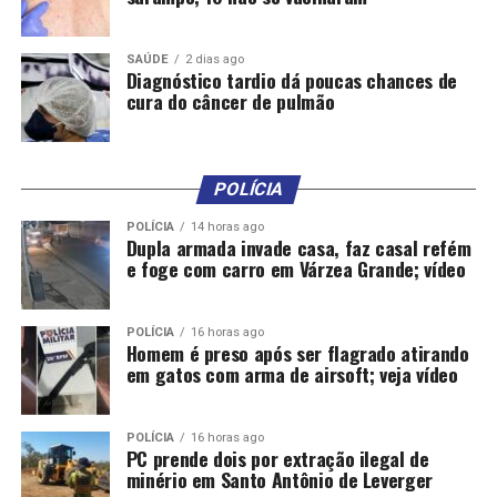
Depois de passar pela CSP, o projeto segue para a
SAÚDE
2 dias ago
Comissão de Comunicação e Direito Digital (CCDD), a
Diagnóstico tardio dá poucas chances de
quem cabe a decisão terminativa, ou seja, aprovado, o
cura do câncer de pulmão
projeto estará pronto para seguir para a análise dos
deputados.
POLÍCIA
POLÍCIA
14 horas ago
Dupla armada invade casa, faz casal refém
e foge com carro em Várzea Grande; vídeo
Comentários
POLÍCIA
16 horas ago
Homem é preso após ser flagrado atirando
RELATED TOPICS:
em gatos com arma de airsoft; veja vídeo
COMBATE
CRIA
DESTAQUE
ESTELIONATO
MATOGROSSO
POR
PROJETO
REGRAS
TELEFONE
POLÍCIA
16 horas ago
UP NEXT
PC prende dois por extração ilegal de
Mais de 27,5 mil indústrias foram abertas em Mato
minério em Santo Antônio de Leverger
Grosso em 2024, aponta Jucemat