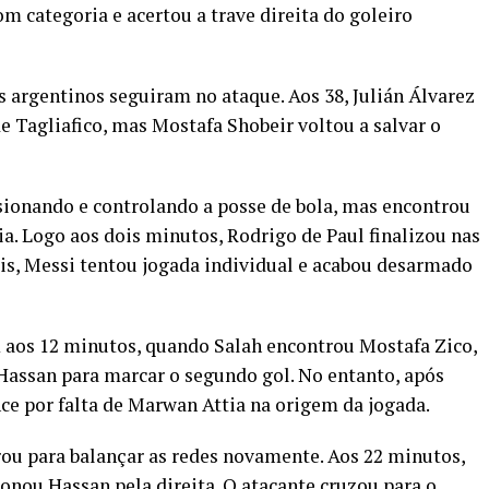
m categoria e acertou a trave direita do goleiro
os argentinos seguiram no ataque. Aos 38, Julián Álvarez
e Tagliafico, mas Mostafa Shobeir voltou a salvar o
sionando e controlando a posse de bola, mas encontrou
cia. Logo aos dois minutos, Rodrigo de Paul finalizou nas
is, Messi tentou jogada individual e acabou desarmado
 aos 12 minutos, quando Salah encontrou Mostafa Zico,
Hassan para marcar o segundo gol. No entanto, após
nce por falta de Marwan Attia na origem da jogada.
ou para balançar as redes novamente. Aos 22 minutos,
onou Hassan pela direita. O atacante cruzou para o