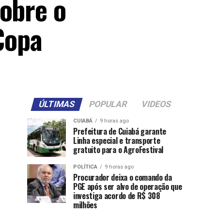
sobre o
 Copa
ÚLTIMAS
POPULAR
VIDEOS
CUIABÁ
9 horas ago
Prefeitura de Cuiabá garante
Linha especial e transporte
gratuito para o AgroFestival
POLÍTICA
9 horas ago
Procurador deixa o comando da
PGE após ser alvo de operação que
investiga acordo de R$ 308
milhões