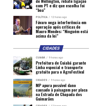
de Wellington, rebate ligação
com PT e diz que escolha foi
“boa”
POLÍTICA
12 horas ago
Fávaro nega interferência em
operação após críticas de
Mauro Mendes: “Ninguém está
acima da lei”
CIDADES
CUIABÁ
9 horas ago
Prefeitura de Cuiabá garante
Linha especial e transporte
gratuito para o AgroFestival
CIDADES
9 horas ago
MP apura possível dano
causado à paisagem por placa
na Estrada de Chapada dos
Guimarães
CIDADES
12 horas ago