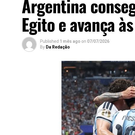
Argentina conseg
Egito e avança às
Published
1 mês ago
on
07/07/2026
By
Da Redação