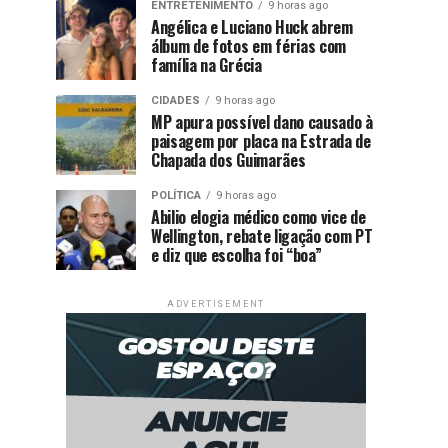
ENTRETENIMENTO
9 horas ago
Angélica e Luciano Huck abrem
álbum de fotos em férias com
família na Grécia
CIDADES
9 horas ago
MP apura possível dano causado à
paisagem por placa na Estrada de
Chapada dos Guimarães
POLÍTICA
9 horas ago
Abilio elogia médico como vice de
Wellington, rebate ligação com PT
e diz que escolha foi “boa”
ADVERTISEMENT