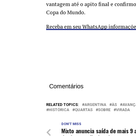
vantagem até o apito final e confirmo
Copa do Mundo.
Receba em seu WhatsApp informações 
Comentários
RELATED TOPICS:
ARGENTINA
ÀS
AVANÇ
HISTÓRICA
QUARTAS
SOBRE
VIRADA
DON'T MISS
Mixto anuncia saída de mais 9 