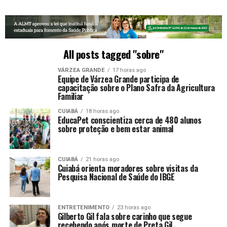
All posts tagged "sobre"
VÁRZEA GRANDE
17 horas ago
Equipe de Várzea Grande participa de
capacitação sobre o Plano Safra da Agricultura
Familiar
CUIABÁ
18 horas ago
EducaPet conscientiza cerca de 480 alunos
sobre proteção e bem estar animal
CUIABÁ
21 horas ago
Cuiabá orienta moradores sobre visitas da
Pesquisa Nacional de Saúde do IBGE
ENTRETENIMENTO
23 horas ago
Gilberto Gil fala sobre carinho que segue
recebendo após morte de Preta Gil