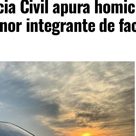
ia Civil apura homic
nor integrante de fa