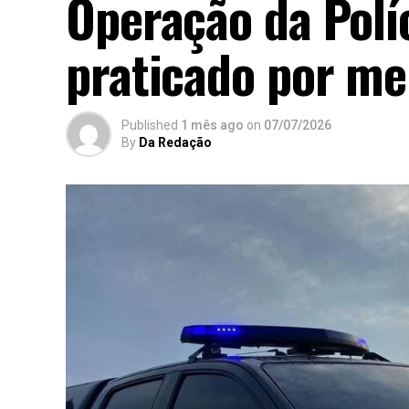
Operação da Políc
praticado por me
Published
1 mês ago
on
07/07/2026
By
Da Redação