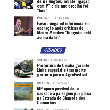
de Wellington, rebate ligação
com PT e diz que escolha foi
“boa”
POLÍTICA
14 horas ago
Fávaro nega interferência em
operação após críticas de
Mauro Mendes: “Ninguém está
acima da lei”
CIDADES
CUIABÁ
11 horas ago
Prefeitura de Cuiabá garante
Linha especial e transporte
gratuito para o AgroFestival
CIDADES
11 horas ago
MP apura possível dano
causado à paisagem por placa
na Estrada de Chapada dos
Guimarães
CIDADES
13 horas ago