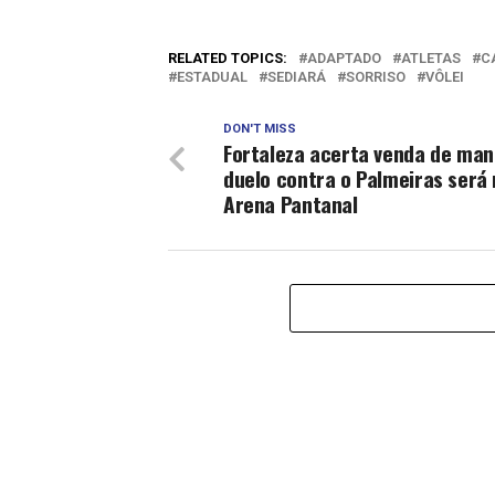
RELATED TOPICS:
ADAPTADO
ATLETAS
C
ESTADUAL
SEDIARÁ
SORRISO
VÔLEI
DON'T MISS
Fortaleza acerta venda de man
duelo contra o Palmeiras será
Arena Pantanal