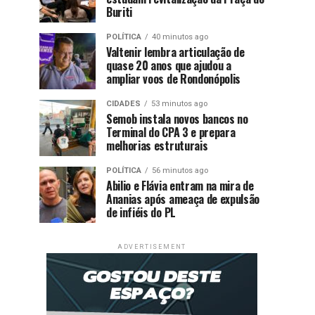
Buriti
POLÍTICA
40 minutos ago
Valtenir lembra articulação de
quase 20 anos que ajudou a
ampliar voos de Rondonópolis
CIDADES
53 minutos ago
Semob instala novos bancos no
Terminal do CPA 3 e prepara
melhorias estruturais
POLÍTICA
56 minutos ago
Abilio e Flávia entram na mira de
Ananias após ameaça de expulsão
de infiéis do PL
ADVERTISEMENT