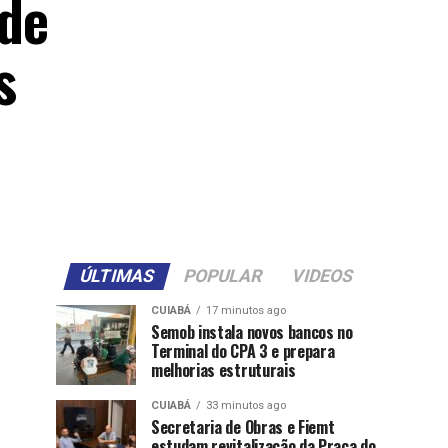
 de
s
ÚLTIMAS
POPULAR
VIDEOS
CUIABÁ
17 minutos ago
Semob instala novos bancos no
Terminal do CPA 3 e prepara
melhorias estruturais
CUIABÁ
33 minutos ago
Secretaria de Obras e Fiemt
estudam revitalização da Praça do