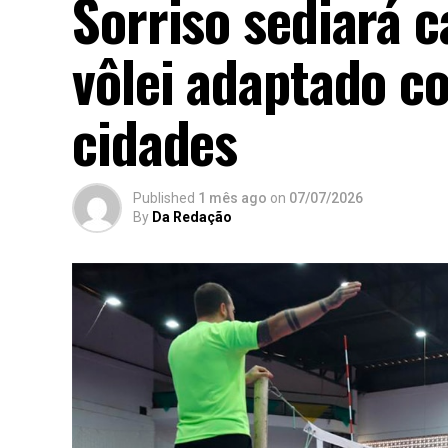
Sorriso sediará 
vôlei adaptado co
cidades
Published
1 mês ago
on
07/07/2026
By
Da Redação