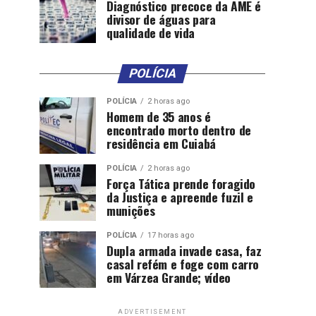
Diagnóstico precoce da AME é
divisor de águas para
qualidade de vida
POLÍCIA
POLÍCIA
2 horas ago
Homem de 35 anos é
encontrado morto dentro de
residência em Cuiabá
POLÍCIA
2 horas ago
Força Tática prende foragido
da Justiça e apreende fuzil e
munições
POLÍCIA
17 horas ago
Dupla armada invade casa, faz
casal refém e foge com carro
em Várzea Grande; vídeo
ADVERTISEMENT