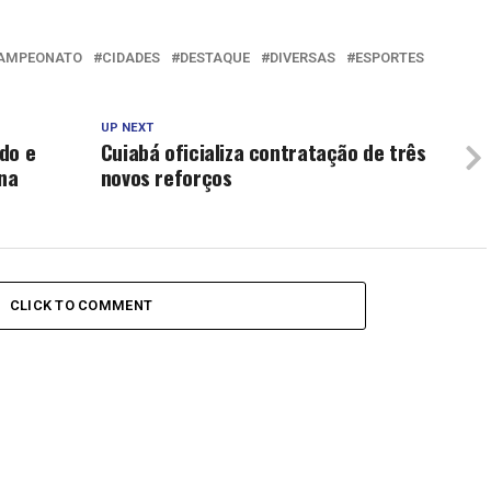
AMPEONATO
CIDADES
DESTAQUE
DIVERSAS
ESPORTES
UP NEXT
do e
Cuiabá oficializa contratação de três
 na
novos reforços
CLICK TO COMMENT