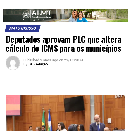
MATO GROSSO
Deputados aprovam PLC que altera
cálculo do ICMS para os municípios
Published
2 anos ago
on
23/12/2024
By
Da Redação