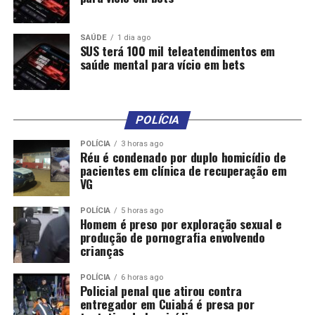
seja, o Governo do Estado irá recompor todas essas
perdas aos municípios a partir do próximo ano”.
SAÚDE
1 dia ago
SUS terá 100 mil teleatendimentos em
saúde mental para vício em bets
POLÍCIA
Comentários
POLÍCIA
3 horas ago
Réu é condenado por duplo homicídio de
pacientes em clínica de recuperação em
RELATED TOPICS:
ALTERA
APROVAM
CÁLCULO
VG
DEPUTADOS
DESTAQUE
ICMS
MATOGROSSO
MUNICÍPIOS
PARA
PLC
POLÍCIA
5 horas ago
UP NEXT
Homem é preso por exploração sexual e
Inscrições para processo seletivo para bombeiros
produção de pornografia envolvendo
temporários são prorrogadas; salário inicial é de mais
crianças
de R$ 3,4 mil
POLÍCIA
6 horas ago
DON'T MISS
Policial penal que atirou contra
Procon-MT participa da 2ª edição do mutirão de
entregador em Cuiabá é presa por
negociação de dívidas