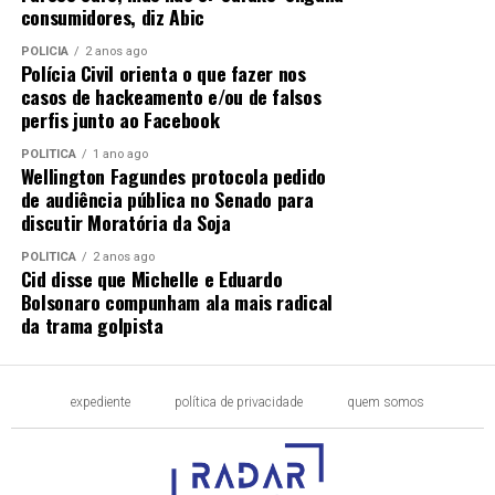
consumidores, diz Abic
POLÍCIA
2 anos ago
Polícia Civil orienta o que fazer nos
casos de hackeamento e/ou de falsos
perfis junto ao Facebook
POLÍTICA
1 ano ago
Wellington Fagundes protocola pedido
de audiência pública no Senado para
discutir Moratória da Soja
POLÍTICA
2 anos ago
Cid disse que Michelle e Eduardo
Bolsonaro compunham ala mais radical
da trama golpista
expediente
política de privacidade
quem somos