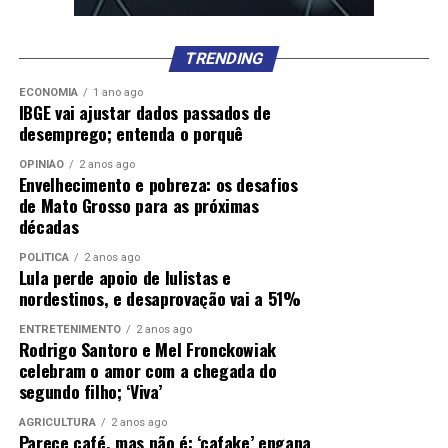
TRENDING
ECONOMIA
1 ano ago
IBGE vai ajustar dados passados de
desemprego; entenda o porquê
OPINIÃO
2 anos ago
Envelhecimento e pobreza: os desafios
de Mato Grosso para as próximas
décadas
POLÍTICA
2 anos ago
Lula perde apoio de lulistas e
nordestinos, e desaprovação vai a 51%
ENTRETENIMENTO
2 anos ago
Rodrigo Santoro e Mel Fronckowiak
celebram o amor com a chegada do
segundo filho; ‘Viva’
AGRICULTURA
2 anos ago
Parece café, mas não é: ‘cafake’ engana