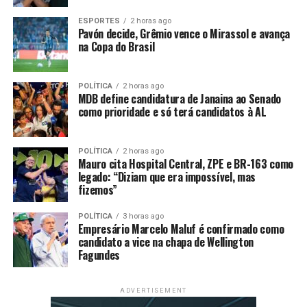
cálculo dos Índices de Participação dos Municípios do
ESPORTES
2 horas ago
Estado de Mato Grosso no produto da arrecadação do
Pavón decide, Grêmio vence o Mirassol e avança
na Copa do Brasil
ICMS”, para mitigar os efeitos em 2025 e introduzir no
IPM/ICMS o coeficiente de infraestrutura a partir de
2026, tendo em vista a declaração de
POLÍTICA
2 horas ago
inconstitucionalidade da contribuição ao Fethab
MDB define candidatura de Janaina ao Senado
como prioridade e só terá candidatos à AL
Combustíveis. O PLC foi aprovado pela maioria dos
deputados, com duas abstenções, dos deputados Lúdio
Cabral e Valdir Barranco, ambos do PT.
POLÍTICA
2 horas ago
Mauro cita Hospital Central, ZPE e BR-163 como
“Estamos fazendo essa sessão especialmente para
legado: “Diziam que era impossível, mas
fizemos”
analisar essa pauta. O governador em exercício,
deputado Eduardo Botelho, nos chamou na sexta-feira e
POLÍTICA
3 horas ago
todos estão aqui hoje para votar a questão do ICMS, já
Empresário Marcelo Maluf é confirmado como
candidato a vice na chapa de Wellington
que o Fethab deixa de existir. Quero agradecer aos
Fagundes
colegas que estão aqui”, disse a deputada Janaina Riva
(MDB), que presidiu as três sessões extraordinárias do
dia 23.
ADVERTISEMENT