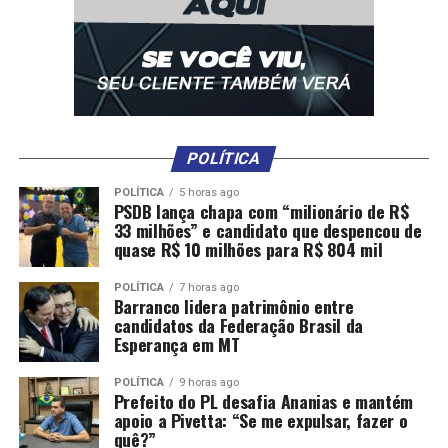
O que muda
• Bloqueios poderão ocorrer no mesmo dia da decisão
judicial;
• Bancos terão até duas horas para iniciar a restrição de
POLÍTICA
valores;
POLÍTICA
5 horas ago
PSDB lança chapa com “milionário de R$
• O monitoramento poderá durar até um ano;
33 milhões” e candidato que despencou de
quase R$ 10 milhões para R$ 804 mil
• Novos depósitos poderão ser bloqueados
automaticamente;
POLÍTICA
7 horas ago
Barranco lidera patrimônio entre
candidatos da Federação Brasil da
• O sistema terá duas janelas diárias de processamento:
Esperança em MT
13h e 20h;
POLÍTICA
9 horas ago
Prefeito do PL desafia Ananias e mantém
• Justiça e bancos passarão a trocar informações
apoio a Pivetta: “Se me expulsar, fazer o
diretamente pelo sistema.
quê?”