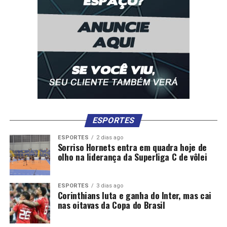
• Itaú Unibanco;
• Nubank;
• XP Investimentos.
Após os testes, a expectativa é que o modelo seja
expandido para todo o sistema financeiro.
O que fazer?
ESPORTES
Caso a conta seja bloqueada, a orientação é agir
ESPORTES
2 dias ago
Sorriso Hornets entra em quadra hoje de
rapidamente:
olho na liderança da Superliga C de vôlei
• Procurar um advogado imediatamente;
ESPORTES
3 dias ago
• Verificar qual processo originou o bloqueio;
Corinthians luta e ganha do Inter, mas cai
nas oitavas da Copa do Brasil
• Identificar o valor retido;