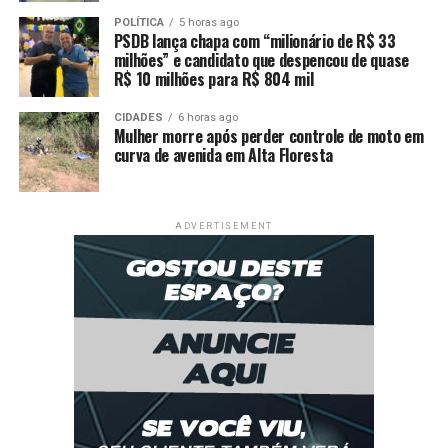
atingir o valor da dívida.
POLÍTICA
5 horas ago
PSDB lança chapa com “milionário de R$ 33
milhões” e candidato que despencou de quase
A nova versão do sistema amplia o poder de
R$ 10 milhões para R$ 804 mil
rastreamento do Judiciário sobre contas bancárias e
aplicações financeiras. O CNJ afirma que o objetivo é
CIDADES
6 horas ago
tornar a recuperação de dívidas mais rápida e
Mulher morre após perder controle de moto em
curva de avenida em Alta Floresta
eficiente e impedir a movimentação para contas de
terceiros após a expedição da ordem judicial.
Para
isso, o sistema passou a automatizar a comunicação
entre tribunais e instituições financeiras, reduzindo o
ADVERTISEMENT
tempo de resposta dos bancos para poucas horas.
Reação rápida
Apesar da ampliação dos bloqueios, a legislação
continua protegendo salários, aposentadorias, pensões
e parte dos valores mantidos em poupança. Mesmo
assim, especialistas alertam que o novo modelo exige
reação rápida do devedor caso verbas protegidas sejam