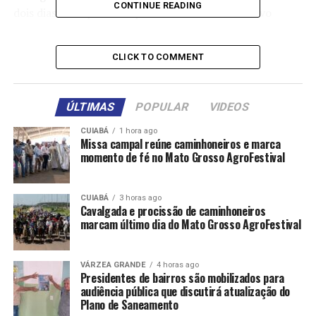
CONTINUE READING
dois dias úteis para cumprir as ordens. Com o novo
sistema, que começou a funcionar na semana passada, o
tempo de execução caiu para duas horas após a decisão
CLICK TO COMMENT
judicial, com os tribunais enviando as ordens duas vezes
por dia: às 13h e às 20h.
ÚLTIMAS
POPULAR
VIDEOS
Em fase de testes por 18 meses, o novo sistema vale
para cinco bancos que assinaram acordo com o CNJ:
CUIABÁ
1 hora ago
Missa campal reúne caminhoneiros e marca
Caixa Econômica Federal, Banco do Brasil, Itaú
momento de fé no Mato Grosso AgroFestival
Unibanco, Nubank e XP Investimentos. O CNJ
pretende ampliar gradualmente a medida para todo
o sistema financeiro.
CUIABÁ
3 horas ago
Cavalgada e procissão de caminhoneiros
marcam último dia do Mato Grosso AgroFestival
Além da redução do tempo, o novo sistema aumentou a
duração dos bloqueios. Antes, o bloqueio atingia apenas
o saldo disponível no momento da ordem judicial. Agora,
VÁRZEA GRANDE
4 horas ago
Presidentes de bairros são mobilizados para
a determinação poderá permanecer ativa por até um
audiência pública que discutirá atualização do
ano, permitindo que novos depósitos recebidos pelo
Plano de Saneamento
devedor também sejam retidos automaticamente até