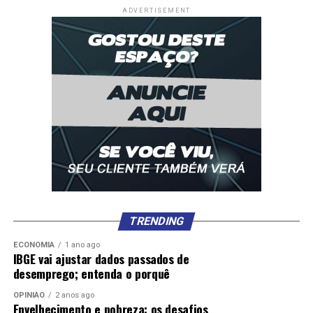
• Gastos médicos e despesas essenciais.
ADVERTISEMENT
Valores protegidos
A legislação brasileira protege parte da renda dos
devedores. Em geral, não podem ser bloqueados:
• Salários;
• Aposentadorias;
• Pensões;
• Demais benefícios do INSS;
TRENDING
ECONOMIA
1 ano ago
• Valores de até 40 salários mínimos em poupança.
IBGE vai ajustar dados passados de
desemprego; entenda o porquê
Exceções previstas
OPINIÃO
2 anos ago
Envelhecimento e pobreza: os desafios