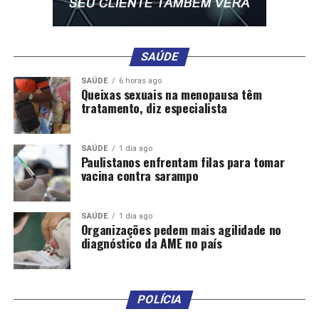
atingidas indevidamente.
Em ações de cobrança, normalmente o bloqueio é
SAÚDE
determinado por liminar. Nesse caso, o devedor não
recebe aviso prévio, prática autorizada pelo Código de
SAÚDE
6 horas ago
Queixas sexuais na menopausa têm
Processo Civil.
tratamento, diz especialista
O objetivo é impedir a movimentação de valores
para contas de terceiros, evitando que o devedor
SAÚDE
1 dia ago
Paulistanos enfrentam filas para tomar
tenha tempo de retirar ou transferir os recursos
vacina contra sarampo
antes do cumprimento da ordem judicial.
Por causa
disso, é comum que os devedores só tomem
conhecimento do bloqueio ao tentar realizar operações
SAÚDE
1 dia ago
Organizações pedem mais agilidade no
cotidianas, como usar um cartão de crédito ou débito.
diagnóstico da AME no país
Recomendações
Após o bloqueio por liminar, o Código de Processo
POLÍCIA
Civil determina a intimação do réu por um oficial de