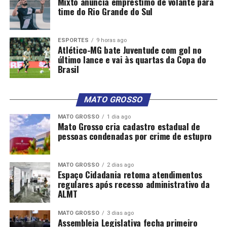
Mixto anuncia empréstimo de volante para
time do Rio Grande do Sul
Abilio também defendeu estudos ambientais para
redefinir áreas passíveis de regularização fundiária e
ESPORTES
9 horas ago
sugeriu a transformação de parte da região em zona de
Atlético-MG bate Juventude com gol no
interesse social para habitação.
último lance e vai às quartas da Copa do
Brasil
Representando a Promotoria de Defesa Ambiental e da
Ordem Urbanística de Cuiabá, Carlos Eduardo Silva
MATO GROSSO
afirmou que o Ministério Público buscará uma solução
que concilie preservação ambiental e dignidade das
MATO GROSSO
1 dia ago
Mato Grosso cria cadastro estadual de
famílias.
pessoas condenadas por crime de estupro
“Precisamos encontrar a solução menos dolorosa
possível, conciliando os interesses ambientais existentes
MATO GROSSO
2 dias ago
Espaço Cidadania retoma atendimentos
na área com a realidade das famílias que vivem ali”,
regulares após recesso administrativo da
afirmou.
ALMT
Segundo o promotor, a ocupação da região voltou a
MATO GROSSO
3 dias ago
crescer após um processo de reassentamento realizado
Assembleia Legislativa fecha primeiro