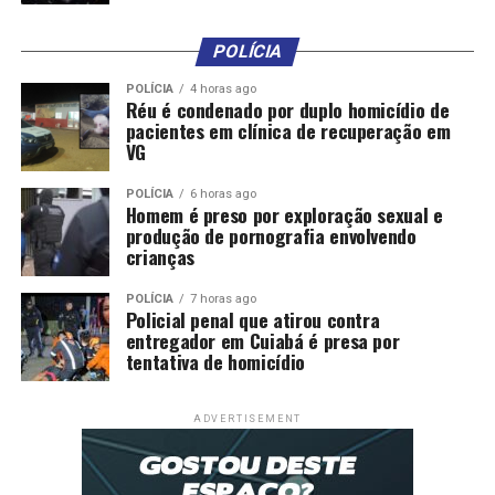
“A regularização fundiária é uma das grandes demandas
do estado, tanto na área urbana quanto rural.
POLÍCIA
Precisamos avançar de forma mais rápida para garantir
segurança jurídica e dignidade às famílias”, declarou
POLÍCIA
4 horas ago
Réu é condenado por duplo homicídio de
Russi.
pacientes em clínica de recuperação em
VG
Após a audiência, o parlamentar afirmou que pretende
discutir o tema diretamente com o governador do
POLÍCIA
6 horas ago
Homem é preso por exploração sexual e
estado, além de reunir representantes do município,
produção de pornografia envolvendo
Ministério Público, Defensoria Pública, Intermat e
crianças
lideranças comunitárias para avançar nos
encaminhamentos.
POLÍCIA
7 horas ago
Policial penal que atirou contra
entregador em Cuiabá é presa por
“Existe uma preocupação ambiental que precisa ser
tentativa de homicídio
respeitada, principalmente nas áreas de nascente e de
risco. Mas também existem áreas livres onde é possível
ADVERTISEMENT
buscar soluções para essas famílias permanecerem
próximas da região onde vivem hoje”, afirmou.