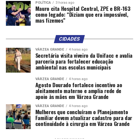
POLÍTICA
3 horas ago
Mauro cita Hospital Central, ZPE e BR-163
Emídio também criticou a ausência de projetos
como legado: “Diziam que era impossível,
habitacionais para remanejamento das famílias e
mas fizemos”
lembrou que a ocupação da região começou no fim da
década de 1990.
CIDADES
Presidente do bairro Silvanópolis, Jurandir Souza,
VÁRZEA GRANDE
4 horas ago
afirmou que os moradores foram surpreendidos pela
Secretária visita viveiro da Unifacc e avalia
sentença judicial e relatou que a comunidade aguardava
parceria para fortalecer educação
ambiental nas escolas municipais
estudos técnicos que poderiam apontar soluções para
permanência de parte das famílias.
VÁRZEA GRANDE
4 horas ago
Agosto Dourado fortalece incentivo ao
“Hoje são cerca de 1.500 famílias vivendo ali. Tem
aleitamento materno e amplia rede de
idosos, cadeirantes, muitas crianças. A expectativa
apoio às mães em Várzea Grande
sempre foi de regularização, por ser uma área do
VÁRZEA GRANDE
4 horas ago
estado”, afirmou.
Mulheres que concluíram o Planejamento
Familiar devem atualizar cadastro para dar
continuidade à cirurgia em Várzea Grande
Já o presidente do Paraisópolis, Mário Domingos da
Silva, relatou apreensão diante da possibilidade de