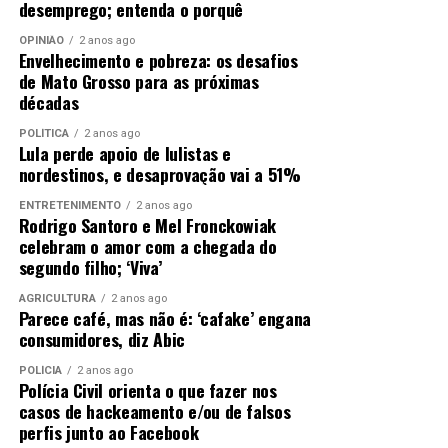
desemprego; entenda o porquê
OPINIÃO
2 anos ago
Envelhecimento e pobreza: os desafios
Comentários
de Mato Grosso para as próximas
décadas
POLÍTICA
2 anos ago
RELATED TOPICS:
ALMT
CONTORNO
DEBATE
DESTAQUE
Lula perde apoio de lulistas e
FAMÍLIAS
FUNDIÁRIA
LESTE
MORADIA
PARA
nordestinos, e desaprovação vai a 51%
REGULARIZAÇÃO
SOLUÇÕES
ENTRETENIMENTO
2 anos ago
UP NEXT
Rodrigo Santoro e Mel Fronckowiak
Rádio Assembleia estreia “Palavra em Análise” com
celebram o amor com a chegada do
reflexões sobre saúde mental
segundo filho; ‘Viva’
DON'T MISS
Assembleia fortalece agro na Acricorte 2026
AGRICULTURA
2 anos ago
Parece café, mas não é: ‘cafake’ engana
consumidores, diz Abic
POLÍCIA
2 anos ago
Polícia Civil orienta o que fazer nos
casos de hackeamento e/ou de falsos
perfis junto ao Facebook