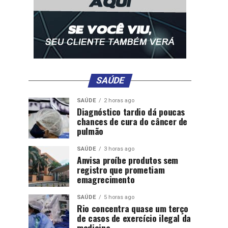
SAÚDE
SAÚDE
2 horas ago
Diagnóstico tardio dá poucas
chances de cura do câncer de
pulmão
SAÚDE
3 horas ago
Anvisa proíbe produtos sem
registro que prometiam
emagrecimento
SAÚDE
5 horas ago
Rio concentra quase um terço
de casos de exercício ilegal da
medicina