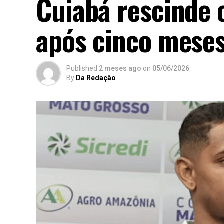
Cuiabá rescinde 
após cinco mese
Published
2 meses ago
on
05/06/2026
By
Da Redação