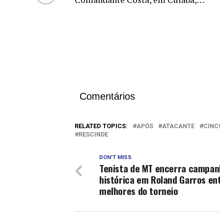
Comentários
RELATED TOPICS:
APÓS
ATACANTE
CINC
RESCINDE
DON'T MISS
Tenista de MT encerra campan
histórica em Roland Garros en
melhores do torneio