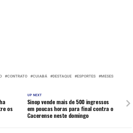
O
CONTRATO
CUIABÁ
DESTAQUE
ESPORTES
MESES
UP NEXT
ha
Sinop vende mais de 500 ingressos
tre os
em poucas horas para final contra o
Cacerense neste domingo