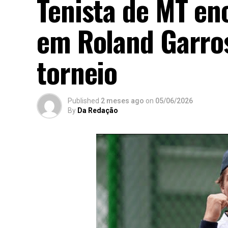
Tenista de MT en
em Roland Garros
torneio
Published
2 meses ago
on
05/06/2026
By
Da Redação