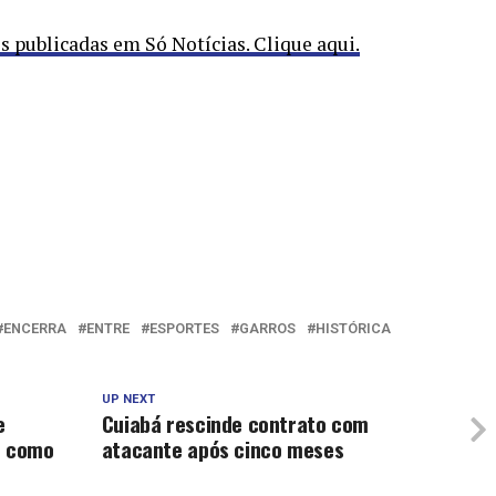
publicadas em Só Notícias. Clique aqui.
ENCERRA
ENTRE
ESPORTES
GARROS
HISTÓRICA
UP NEXT
e
Cuiabá rescinde contrato com
o como
atacante após cinco meses