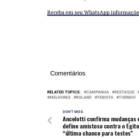
Receba em seu WhatsApp informações 
Comentários
RELATED TOPICS:
CAMPANHA
DESTAQUE
MELHORES
ROLAND
TENISTA
TORNEIO
DON'T MISS
Ancelotti confirma mudanças 
define amistoso contra o Egit
“última chance para testes”