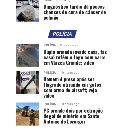
SAÚDE
1 dia ago
Diagnóstico tardio dá poucas
chances de cura do câncer de
pulmão
POLÍCIA
POLÍCIA
8 horas ago
Dupla armada invade casa, faz
casal refém e foge com carro
em Várzea Grande; vídeo
POLÍCIA
10 horas ago
Homem é preso após ser
flagrado atirando em gatos
com arma de airsoft; veja
vídeo
POLÍCIA
10 horas ago
PC prende dois por extração
ilegal de minério em Santo
Antônio de Leverger