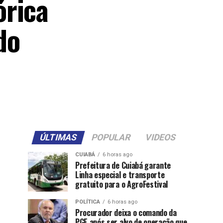
órica
do
ÚLTIMAS
POPULAR
VIDEOS
CUIABÁ
6 horas ago
Prefeitura de Cuiabá garante
Linha especial e transporte
gratuito para o AgroFestival
POLÍTICA
6 horas ago
Procurador deixa o comando da
PGE após ser alvo de operação que