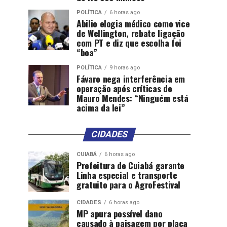
POLÍTICA
6 horas ago
Abilio elogia médico como vice
de Wellington, rebate ligação
com PT e diz que escolha foi
“boa”
POLÍTICA
9 horas ago
Fávaro nega interferência em
operação após críticas de
Mauro Mendes: “Ninguém está
acima da lei”
CIDADES
CUIABÁ
6 horas ago
Prefeitura de Cuiabá garante
Linha especial e transporte
gratuito para o AgroFestival
CIDADES
6 horas ago
MP apura possível dano
causado à paisagem por placa