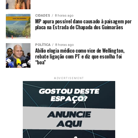
cidade de Juína para levar os entorpecentes até a cidade
de Aruanã, em Goiás. Ele ainda afirmou que ganharia
CIDADES
8 horas ago
MP apura possível dano causado à paisagem por
uma quantia em dinheiro pelo transporte do material
placa na Estrada de Chapada dos Guimarães
ilícito.
Ele recebeu voz de prisão em flagrante e foi conduzido,
POLÍTICA
8 horas ago
com todo o material apreendido, para a Polícia
Abilio elogia médico como vice de Wellington,
rebate ligação com PT e diz que escolha foi
Judiciária Civil para registro da ocorrência e demais
“boa”
providências cabíveis.
ADVERTISEMENT