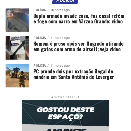
investiga possível estupro
POLÍCIA
DON'T MISS
POLÍCIA
10 horas ago
Vídeo mostra moradora agredindo e xingado síndica de
Dupla armada invade casa, faz casal refém
e foge com carro em Várzea Grande; vídeo
condomínio em VG: “Preta incompetente”
POLÍCIA
11 horas ago
Homem é preso após ser flagrado atirando
em gatos com arma de airsoft; veja vídeo
POLÍCIA
11 horas ago
PC prende dois por extração ilegal de
minério em Santo Antônio de Leverger
ADVERTISEMENT