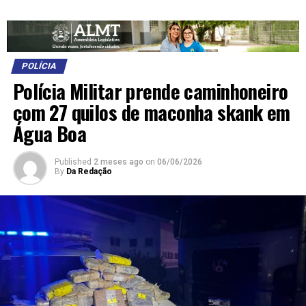
POLÍCIA
Polícia Militar prende caminhoneiro
com 27 quilos de maconha skank em
Água Boa
Published
2 meses ago
on
06/06/2026
By
Da Redação