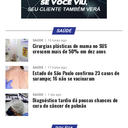
SAÚDE
SAÚDE
15 horas ago
Cirurgias plásticas de mama no SUS
crescem mais de 50% em dez anos
SAÚDE
17 horas ago
Estado de São Paulo confirma 23 casos de
sarampo; 16 não se vacinaram
Comentários
SAÚDE
1 dia ago
RELATED TOPICS:
ÁGUA
BOA
CAMINHONEIRO
Diagnóstico tardio dá poucas chances de
DESTAQUE
MACONHA
MILITAR
POLICIA
PRENDE
cura do câncer de pulmão
QUILOS
SKANK
UP NEXT
Jovem de 26 anos é morta por estrangulamento e polícia