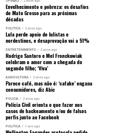
OPINIÃO
2 anos ago
Envelhecimento e pobreza: os desafios
de Mato Grosso para as próximas
décadas
POLÍTICA
2 anos ago
Lula perde apoio de lulistas e
nordestinos, e desaprovação vai a 51%
ENTRETENIMENTO
2 anos ago
Rodrigo Santoro e Mel Fronckowiak
celebram o amor com a chegada do
segundo filho; ‘Viva’
AGRICULTURA
2 anos ago
Parece café, mas não é: ‘cafake’ engana
consumidores, diz Abic
POLÍCIA
2 anos ago
Polícia Civil orienta o que fazer nos
casos de hackeamento e/ou de falsos
perfis junto ao Facebook
POLÍTICA
1 ano ago
Wellington Fagundes protocola pedido