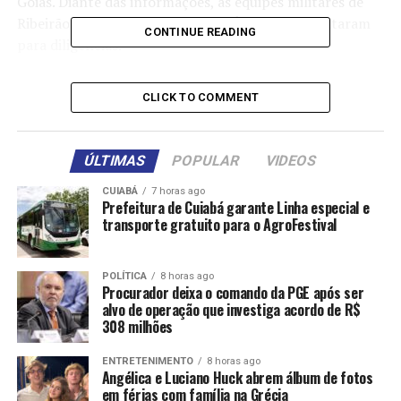
Goiás. Diante das informações, as equipes militares de
Ribeirão Cascalheira, Canarana e Água Boa se juntaram
CONTINUE READING
para diligências.
Durante o patrulhamento, o caminhão com as mesmas
CLICK TO COMMENT
características informadas foi visto entrando no
perímetro urbano de Água Boa. O motorista do
caminhão foi abordado para parar e questionado se
ÚLTIMAS
POPULAR
VIDEOS
transportava materiais ilícitos, pergunta que respondeu
negativamente.
CUIABÁ
7 horas ago
Prefeitura de Cuiabá garante Linha especial e
transporte gratuito para o AgroFestival
Em seguida, os policiais iniciaram vistoria minuciosa pelo
veículo e identificaram um compartimento oculto no
teto da cabine, onde foram encontrados cinco tabletes
POLÍTICA
8 horas ago
Procurador deixa o comando da PGE após ser
de drogas. Na continuidade das buscas, mais pacotes
alvo de operação que investiga acordo de R$
com os entorpecentes foram encontrados nas portas e
308 milhões
na carroceria do caminhão.
ENTRETENIMENTO
8 horas ago
Angélica e Luciano Huck abrem álbum de fotos
O suspeito foi perguntado novamente sobre o
em férias com família na Grécia
transporte da droga e confessou que havia saído da