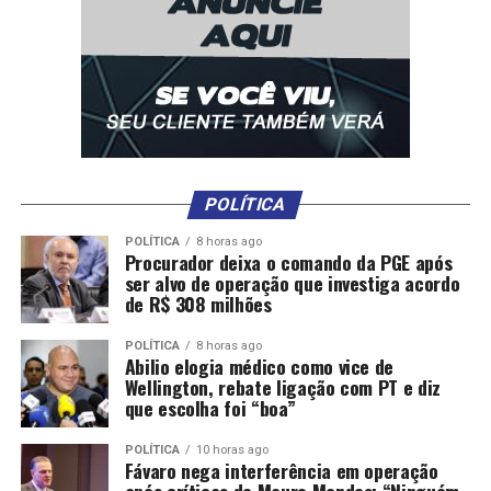
POLÍTICA
POLÍTICA
8 horas ago
Procurador deixa o comando da PGE após
ser alvo de operação que investiga acordo
de R$ 308 milhões
POLÍTICA
8 horas ago
Abilio elogia médico como vice de
Wellington, rebate ligação com PT e diz
que escolha foi “boa”
POLÍTICA
10 horas ago
Fávaro nega interferência em operação
após críticas de Mauro Mendes: “Ninguém