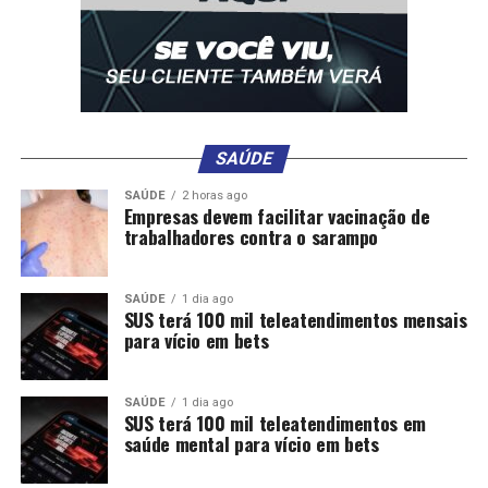
A decisão dos Estados Unidos reacendeu o debate sobre
os mecanismos de combate às facções criminosas e os
possíveis reflexos diplomáticos, econômicos e jurídicos
para o Brasil.
SAÚDE
SAÚDE
2 horas ago
Empresas devem facilitar vacinação de
trabalhadores contra o sarampo
Comentários
SAÚDE
1 dia ago
SUS terá 100 mil teleatendimentos mensais
RELATED TOPICS:
ALERTA
APÓS
CLASSIFICAREM
para vício em bets
COMO
DESTAQUE
EUA
PARA
PCC
POLITICA
RISCOS
SOBERANIA
TERRORISTAS
WELLINGTON
SAÚDE
1 dia ago
UP NEXT
SUS terá 100 mil teleatendimentos em
Abilio diz que torce por gol de Neymar para “deixar
saúde mental para vício em bets
petista com raiva” na Copa do Mundo
DON'T MISS