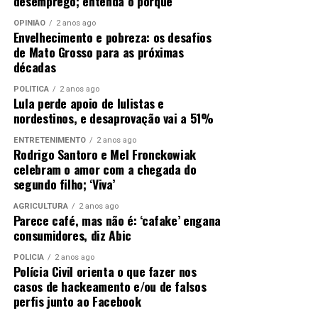
desemprego; entenda o porquê
OPINIÃO
2 anos ago
Envelhecimento e pobreza: os desafios
de Mato Grosso para as próximas
décadas
POLÍTICA
2 anos ago
Lula perde apoio de lulistas e
nordestinos, e desaprovação vai a 51%
ENTRETENIMENTO
2 anos ago
Rodrigo Santoro e Mel Fronckowiak
celebram o amor com a chegada do
segundo filho; ‘Viva’
AGRICULTURA
2 anos ago
Parece café, mas não é: ‘cafake’ engana
consumidores, diz Abic
POLÍCIA
2 anos ago
Polícia Civil orienta o que fazer nos
casos de hackeamento e/ou de falsos
perfis junto ao Facebook