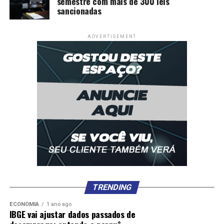
semestre com mais de 300 leis
sancionadas
ADVERTISEMENT
TRENDING
ECONOMIA
1 ano ago
IBGE vai ajustar dados passados de