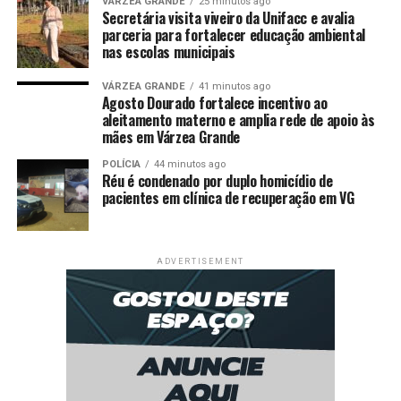
VÁRZEA GRANDE
25 minutos ago
Secretária visita viveiro da Unifacc e avalia
Apesar de reconhecer a gravidade do avanço das facções
parceria para fortalecer educação ambiental
criminosas, Wellington evitou se posicionar de forma
nas escolas municipais
definitiva sobre a medida adotada pelos norte-
americanos. Para ele, o tema exige uma discussão ampla
VÁRZEA GRANDE
41 minutos ago
Agosto Dourado fortalece incentivo ao
envolvendo o Ministério das Relações Exteriores, o
aleitamento materno e amplia rede de apoio às
Congresso Nacional e a sociedade.
mães em Várzea Grande
O senador defendeu que a Comissão de Relações
POLÍCIA
44 minutos ago
Réu é condenado por duplo homicídio de
Exteriores acompanhe o assunto e avalie os impactos
pacientes em clínica de recuperação em VG
que a classificação pode provocar para o Brasil.
Ao comentar o combate ao crime organizado,
ADVERTISEMENT
Wellington ressaltou que a responsabilidade pela
segurança pública deve permanecer sob comando das
instituições brasileiras.
“É o Estado brasileiro que precisa liderar as ações de
enfrentamento ao crime e apresentar soluções para
garantir a segurança da população”, afirmou.