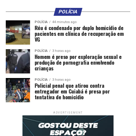
Cuiabá entrega playground na Orla do Porto e anuncia
expansão para outras regiões
POLÍCIA
POLÍCIA
44 minutos ago
Réu é condenado por duplo homicídio de
pacientes em clínica de recuperação em
VG
POLÍCIA
3 horas ago
Homem é preso por exploração sexual e
produção de pornografia envolvendo
crianças
POLÍCIA
3 horas ago
Policial penal que atirou contra
entregador em Cuiabá é presa por
tentativa de homicídio
ADVERTISEMENT