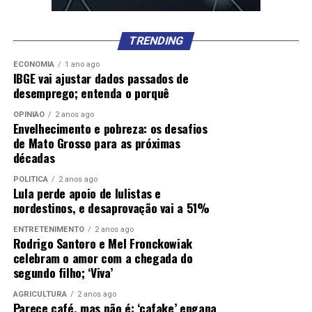
TRENDING
ECONOMIA
1 ano ago
IBGE vai ajustar dados passados de
desemprego; entenda o porquê
OPINIÃO
2 anos ago
Envelhecimento e pobreza: os desafios
de Mato Grosso para as próximas
décadas
POLÍTICA
2 anos ago
Lula perde apoio de lulistas e
nordestinos, e desaprovação vai a 51%
ENTRETENIMENTO
2 anos ago
Rodrigo Santoro e Mel Fronckowiak
celebram o amor com a chegada do
segundo filho; ‘Viva’
AGRICULTURA
2 anos ago
Parece café, mas não é: ‘cafake’ engana