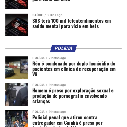
SAÚDE
2 dias ago
SUS terá 100 mil teleatendimentos em
saúde mental para vício em bets
Comentários
POLÍCIA
RELATED TOPICS:
AVALIA
DESTAQUE
FRAGILIDADE
JUDICIÁRIO
PAÍS
PASSA
PERÍODO
POLITICA
POR
POLÍCIA
7 horas ago
ZUQUIM
Réu é condenado por duplo homicídio de
pacientes em clínica de recuperação em
UP NEXT
VG
Brasil se abstém em votação sobre Venezuela na ONU
DON'T MISS
POLÍCIA
9 horas ago
Homem é preso por exploração sexual e
CRM denuncia Kalil no TRE e no TCE após cortes nos
produção de pornografia envolvendo
salários
crianças
POLÍCIA
9 horas ago
Policial penal que atirou contra
entregador em Cuiabá é presa por