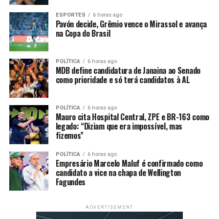
Como forma de superar esse período, Zuquim sugere
ESPORTES
6 horas ago
Pavón decide, Grêmio vence o Mirassol e avança
uma atuação mais forte e intensa do Judiciário.
na Copa do Brasil
POLÍTICA
6 horas ago
MDB define candidatura de Janaina ao Senado
“Como vamos superar isso? Trabalhando. Mostrando
como prioridade e só terá candidatos à AL
mais trabalho. Contentando mais o jurisdicionado,
dando mais prestação jurisdicional. Oferecendo
celeridade. Para resgatar [a credibilidade], é trabalho”,
POLÍTICA
6 horas ago
Mauro cita Hospital Central, ZPE e BR-163 como
disse.
legado: “Diziam que era impossível, mas
fizemos”
POLÍTICA
6 horas ago
Nesta semana, a Proposta de Emenda à Constituição
Empresário Marcelo Maluf é confirmado como
(PEC) que permite ao Congresso sustar decisões do STF
candidato a vice na chapa de Wellington
Fagundes
foi aprovada na Comissão de Constituição e Justiça da
Câmara Federal.
ADVERTISEMENT