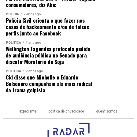
consumidores, diz Abic
POLÍCIA
2 anos ago
Polícia Civil orienta o que fazer nos
casos de hackeamento e/ou de falsos
perfis junto ao Facebook
POLÍTICA
1 ano ago
Wellington Fagundes protocola pedido
de audiência pública no Senado para
discutir Moratória da Soja
POLÍTICA
2 anos ago
Cid disse que Michelle e Eduardo
Bolsonaro compunham ala mais radical
da trama golpista
expediente
política de privacidade
quem somos