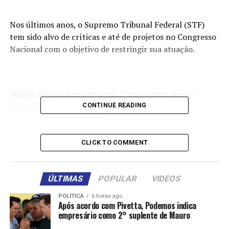
Nos últimos anos, o Supremo Tribunal Federal (STF)
tem sido alvo de críticas e até de projetos no Congresso
Nacional com o objetivo de restringir sua atuação.
Magistrado há quase 40 anos, Zuquim disse que as
investidas do Legislativo brasileiro demostram o
CONTINUE READING
descontentamento social.
CLICK TO COMMENT
“É muito prematuro a gente fazer qualquer comentário.
Há uma insatisfação não só do STF, mas do Judiciário
ÚLTIMAS
POPULAR
VIDEOS
como um todo. Nós estamos passando por um período
POLÍTICA
6 horas ago
de fragilidade”, disse.
Após acordo com Pivetta, Podemos indica
empresário como 2° suplente de Mauro