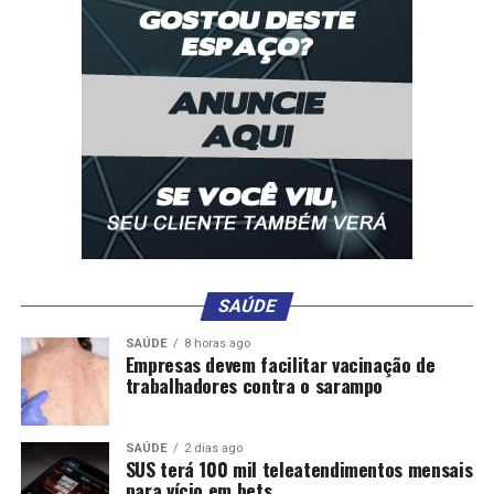
Agora, o texto deve ser analisado por uma comissão
especial antes de ir para a apreciação dos deputados.
A proposta foi a segunda aprovada de um pacote de
medidas que miram competências do Supremo e de
ministros da Corte. Antes, os deputados também deram
aval para uma PEC que limita decisões monocráticas
(individuais).
SAÚDE
SAÚDE
8 horas ago
Empresas devem facilitar vacinação de
Veja vídeo:
trabalhadores contra o sarampo
SAÚDE
2 dias ago
SUS terá 100 mil teleatendimentos mensais
para vício em bets