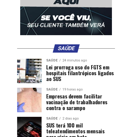
SAÚDE
SAÚDE
24 minutos ago
Lei prorroga uso do FGTS em
hospitais filantrópicos ligados
ao SUS
SAÚDE
19 horas ago
Empresas devem facilitar
vacinação de trabalhadores
contra o sarampo
SAÚDE
2 dias ago
SUS terá 100 mil
teleatendimentos mensais
para vício em bets