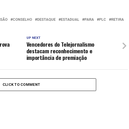
SSÃO
CONSELHO
DESTAQUE
ESTADUAL
PARA
PLC
RETIRA
UP NEXT
rova
Vencedores do Telejornalismo
destacam reconhecimento e
importância de premiação
CLICK TO COMMENT