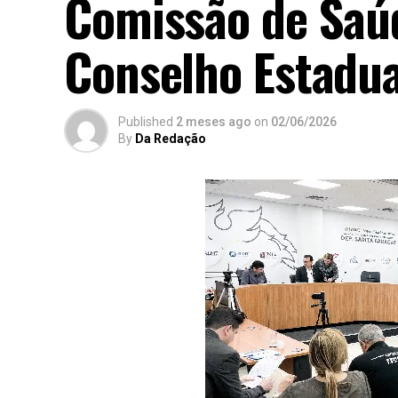
Comissão de Saúd
Conselho Estadua
Published
2 meses ago
on
02/06/2026
By
Da Redação