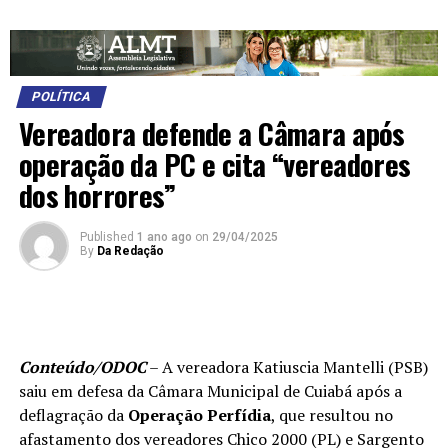
POLÍTICA
Vereadora defende a Câmara após
operação da PC e cita “vereadores
dos horrores”
Published
1 ano ago
on
29/04/2025
By
Da Redação
Conteúdo/ODOC
– A vereadora Katiuscia Mantelli (PSB)
saiu em defesa da Câmara Municipal de Cuiabá após a
deflagração da
Operação Perfídia
, que resultou no
afastamento dos vereadores Chico 2000 (PL) e Sargento