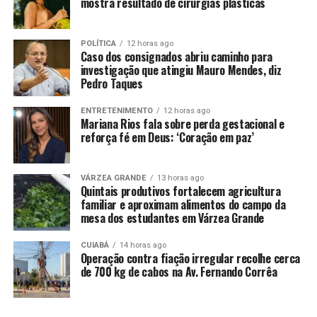
mostra resultado de cirurgias plásticas
desta legislatura, as investigações se referem a
mandatos anteriores dos vereadores afastados. ￼
POLÍTICA
12 horas ago
Caso dos consignados abriu caminho para
Katiuscia ressaltou que a população deve direcionar suas
investigação que atingiu Mauro Mendes, diz
críticas aos parlamentares envolvidos e não à
Pedro Taques
instituição como um todo. “A gente precisa
responsabilizar as ações e deixar de jogar isso tudo no
ENTRETENIMENTO
12 horas ago
Mariana Rios fala sobre perda gestacional e
coletivo”, destacou.
reforça fé em Deus: ‘Coração em paz’
Com os afastamentos, a Câmara Municipal deverá
convocar os suplentes para ocupar as vagas deixadas
VÁRZEA GRANDE
13 horas ago
Quintais produtivos fortalecem agricultura
por Chico 2000 e Sargento Joelson. A vereadora reiterou
familiar e aproximam alimentos do campo da
seu compromisso com a transparência e a ética no
mesa dos estudantes em Várzea Grande
exercício do mandato.
CUIABÁ
14 horas ago
Operação Perfídia
Operação contra fiação irregular recolhe cerca
de 700 kg de cabos na Av. Fernando Corrêa
A
Operação Perfídia
, deflagrada nesta terça-feira (29)
pela Delegacia Especializada de Combate à Corrupção