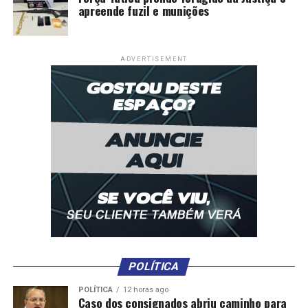
apreende fuzil e munições
Comentários
ADVERTISEMENT
RELATED TOPICS:
APÓS
CÂMARA
CITA
DEFENDE
DESTAQUE
DOS
HORRORES
OPERAÇÃO
POLITICA
VEREADORA
VEREADORES
UP NEXT
Aprosoja-MT e deputado elogiam Wellington Fagundes
por fim da moratória
DON'T MISS
Em dia de operação, Câmara aprova alterações na
Empresa Cuiabana de Saúde
POLÍTICA
POLÍTICA
12 horas ago
Caso dos consignados abriu caminho para