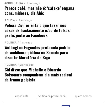
AGRICULTURA
2 anos ago
Parece café, mas não é: ‘cafake’ engana
consumidores, diz Abic
POLÍCIA
2 anos ago
Polícia Civil orienta o que fazer nos
casos de hackeamento e/ou de falsos
perfis junto ao Facebook
POLÍTICA
1 ano ago
Wellington Fagundes protocola pedido
de audiência pública no Senado para
discutir Moratória da Soja
POLÍTICA
2 anos ago
Cid disse que Michelle e Eduardo
Bolsonaro compunham ala mais radical
da trama golpista
expediente
política de privacidade
quem somos