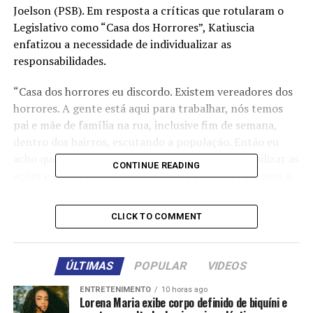
Joelson (PSB). Em resposta a críticas que rotularam o
Legislativo como “Casa dos Horrores”, Katiuscia
enfatizou a necessidade de individualizar as
responsabilidades.
“Casa dos horrores eu discordo. Existem vereadores dos
horrores. A gente está aqui para trabalhar, nós temos
pai e mãe de família na rua, inclusive fim de semana,
dentro dos bairros, escutando a população. Então eu
acho que a gente precisa pessoalizar e responsabilizar as
CONTINUE READING
ações e deixar de jogar isso tudo no coletivo”, afirmou a
parlamentar.
CLICK TO COMMENT
A
Operação Perfídia
, conduzida pela Delegacia
Especializada de Combate à Corrupção (Deccor),
investiga um suposto esquema de corrupção e
ÚLTIMAS
POPULAR
VIDEOS
recebimento de propinas relacionado à execução de
obras públicas durante a gestão do ex-prefeito Emanuel
ENTRETENIMENTO
10 horas ago
Lorena Maria exibe corpo definido de biquíni e
Pinheiro (MDB) . Apesar de ser a primeira ação policial