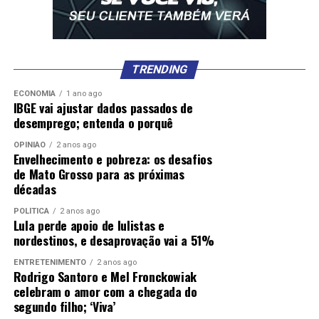
TRENDING
ECONOMIA
1 ano ago
IBGE vai ajustar dados passados de
desemprego; entenda o porquê
OPINIÃO
2 anos ago
Envelhecimento e pobreza: os desafios
de Mato Grosso para as próximas
décadas
POLÍTICA
2 anos ago
Lula perde apoio de lulistas e
nordestinos, e desaprovação vai a 51%
ENTRETENIMENTO
2 anos ago
Rodrigo Santoro e Mel Fronckowiak
celebram o amor com a chegada do
segundo filho; ‘Viva’