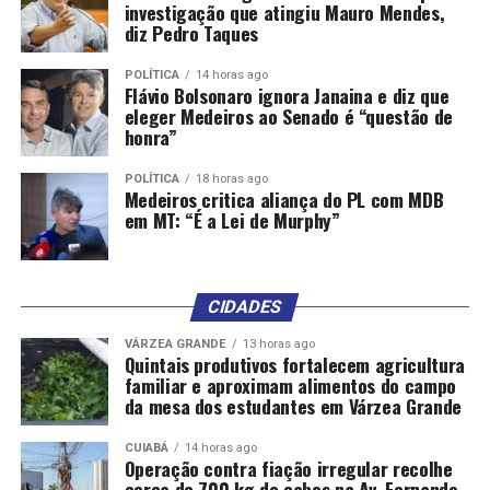
investigação que atingiu Mauro Mendes,
diz Pedro Taques
POLÍTICA
14 horas ago
Flávio Bolsonaro ignora Janaina e diz que
eleger Medeiros ao Senado é “questão de
honra”
POLÍTICA
18 horas ago
Medeiros critica aliança do PL com MDB
em MT: “É a Lei de Murphy”
CIDADES
VÁRZEA GRANDE
13 horas ago
Quintais produtivos fortalecem agricultura
familiar e aproximam alimentos do campo
da mesa dos estudantes em Várzea Grande
CUIABÁ
14 horas ago
Operação contra fiação irregular recolhe
cerca de 700 kg de cabos na Av. Fernando