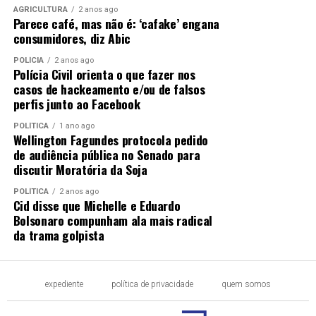
AGRICULTURA
2 anos ago
Parece café, mas não é: ‘cafake’ engana
consumidores, diz Abic
POLÍCIA
2 anos ago
Polícia Civil orienta o que fazer nos
casos de hackeamento e/ou de falsos
perfis junto ao Facebook
POLÍTICA
1 ano ago
Wellington Fagundes protocola pedido
de audiência pública no Senado para
discutir Moratória da Soja
POLÍTICA
2 anos ago
Cid disse que Michelle e Eduardo
Bolsonaro compunham ala mais radical
da trama golpista
expediente
política de privacidade
quem somos