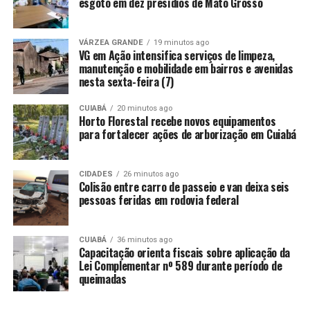
esgoto em dez presídios de Mato Grosso
A proposta já havia sido aprovada pelo Conselho
Municipal de Saúde, que avaliou positivamente a
VÁRZEA GRANDE
19 minutos ago
VG em Ação intensifica serviços de limpeza,
intenção de dar mais fluidez aos processos na pasta.
manutenção e mobilidade em bairros e avenidas
Com a primeira votação aprovada, o projeto retorna à
nesta sexta-feira (7)
pauta da Câmara para uma segunda e definitiva
deliberação.
CUIABÁ
20 minutos ago
Horto Florestal recebe novos equipamentos
para fortalecer ações de arborização em Cuiabá
A expectativa do Executivo é que a nova lei seja
sancionada logo após a conclusão do trâmite legislativo,
permitindo a implementação imediata das mudanças.
CIDADES
26 minutos ago
Colisão entre carro de passeio e van deixa seis
pessoas feridas em rodovia federal
CUIABÁ
36 minutos ago
Capacitação orienta fiscais sobre aplicação da
Comentários
Lei Complementar nº 589 durante período de
queimadas
RELATED TOPICS:
ALTERAÇÕES
APROVA
CÂMARA