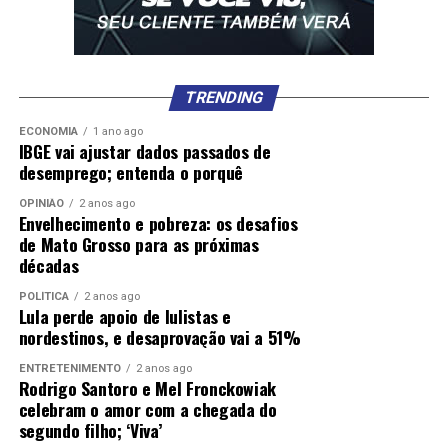
TRENDING
ECONOMIA
1 ano ago
IBGE vai ajustar dados passados de
desemprego; entenda o porquê
OPINIÃO
2 anos ago
Envelhecimento e pobreza: os desafios
de Mato Grosso para as próximas
décadas
POLÍTICA
2 anos ago
Lula perde apoio de lulistas e
nordestinos, e desaprovação vai a 51%
ENTRETENIMENTO
2 anos ago
Rodrigo Santoro e Mel Fronckowiak
celebram o amor com a chegada do
segundo filho; ‘Viva’