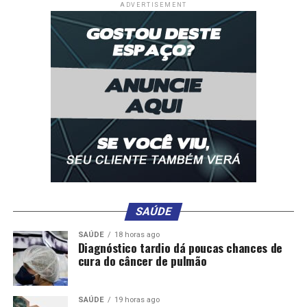
ADVERTISEMENT
CUIABANA
DESTAQUE
DIA
EMPRESA
OPERAÇÃO
POLITICA
SAÚDE
UP NEXT
Vereadora defende a Câmara após operação da PC e
cita “vereadores dos horrores”
DON'T MISS
“Minhas ações sempre foram republicanas”, diz ex-
presidente ao negar ter recebido propina; vídeo
SAÚDE
SAÚDE
18 horas ago
Diagnóstico tardio dá poucas chances de
cura do câncer de pulmão
SAÚDE
19 horas ago