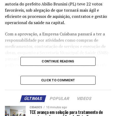
autoria do prefeito Abilio Brunini (PL) teve 22 votos
favoráveis, sob alegação de que tornará mais ágil e
eficiente os processos de aquisição, contratos e gestão
operacional da saúde na capital.
Com a aprovação, a Empresa Cuiabana passará a ter a
responsabilidade por atividades como compras de
medicamentos, contratação de serviços e execução de
obras, enquanto a Secretaria Municipal de Saúde (SMS)
passará a focar exclusivamente na formulação de
CONTINUE READING
políticas públicas, planejamento e prestação direta de
serviços à população.
CLICK TO COMMENT
“A saúde de Cuiabá estava travada por uma série de
entraves burocráticos. Com essa mudança, a parte
operacional será executada por uma estrutura mais
ÚLTIMAS
POPULAR
VIDEOS
flexível, permitindo que os serviços cheguem com mais
rapidez a quem mais precisa”, disse o prefeito Abilio em
CIDADES
10 minutos ago
TCE avança em solução para tratamento de
sua justificativa.