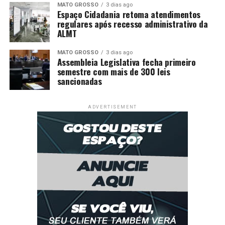
MATO GROSSO
3 dias ago
Espaço Cidadania retoma atendimentos
regulares após recesso administrativo da
ALMT
MATO GROSSO
3 dias ago
Assembleia Legislativa fecha primeiro
semestre com mais de 300 leis
sancionadas
ADVERTISEMENT
Relator reduz o valor obrigatório do Fundeb para
educação integral