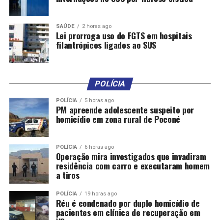
recursosdevem ser destinados às matrículas em tempo
integral. Isso deverá ocorrer até serem atingidas as
SAÚDE
2 horas ago
metas de educação em tempo integral estabelecidas no
Lei prorroga uso do FGTS em hospitais
Plano Nacional de Educação.
filantrópicos ligados ao SUS
Os senadores excluíram do texto outra alteração feita
pelos deputados: a permissão para que recursos do
POLÍCIA
Fundeb sejam usados no Programa Nacional de
Alimentação Escolar (Pnae) e no Programa Saúde nas
POLÍCIA
5 horas ago
PM apreende adolescente suspeito por
Escolas (PSE). O argumento foi que essa finalidade não
homicídio em zona rural de Poconé
está prevista nas regras do fundo, destinado a melhorar
a educação e a complementar os salários dos
profissionais.
POLÍCIA
6 horas ago
Operação mira investigados que invadiram
residência com carro e executaram homem
DRU
a tiros
Com relação à Desvinculação de Receitas da União, cujo
POLÍCIA
19 horas ago
Réu é condenado por duplo homicídio de
prazo terminaria em 2024, a PEC determina sua
pacientes em clínica de recuperação em
prorrogação até 2032, permitindo que o governo