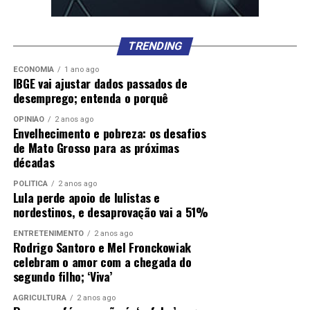
TRENDING
Prefeito e vereadores eleitos em SP são diplomados
ECONOMIA
1 ano ago
IBGE vai ajustar dados passados de
desemprego; entenda o porquê
OPINIÃO
2 anos ago
Envelhecimento e pobreza: os desafios
de Mato Grosso para as próximas
décadas
Comentários
POLÍTICA
2 anos ago
Lula perde apoio de lulistas e
RELATED TOPICS:
APROVA
CORTE
DESTAQUE
GASTOS
nordestinos, e desaprovação vai a 51%
PEC
PISPASEP
POLITICA
RESTRIÇÃO
SENADO
ENTRETENIMENTO
2 anos ago
UP NEXT
Rodrigo Santoro e Mel Fronckowiak
Moraes manda soltar ex-deputado Daniel Silveira
celebram o amor com a chegada do
segundo filho; ‘Viva’
DON'T MISS
Mauro inaugura 100 km de duplicação da 163 do Posto
AGRICULTURA
2 anos ago
Gil a Nova Mutum