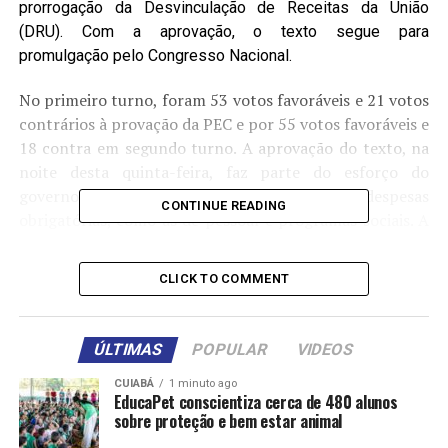
prorrogação da Desvinculação de Receitas da União
(DRU). Com a aprovação, o texto segue para
promulgação pelo Congresso Nacional.
No primeiro turno, foram 53 votos favoráveis e 21 votos
contrários à provação da PEC e por 55 votos favoráveis e
18 contra em segundo turno. A aprovação do texto, na
noite desta quinta-feira, faz parte do esforço do
governo de controlar o crescimento de despesas
CONTINUE READING
obrigatórias, como as de pessoal e programas sociais. A
expectativa é que os senadores se reúnam nesta sexta-
feira (20) para analisar outro projeto do pacote que
CLICK TO COMMENT
limita o ganho real do salário mínimo aos limites do
arcabouço fiscal (inflação e ganho real entre 0,6% e
2,5%)
ÚLTIMAS
POPULAR
VIDEOS
Abono do PIS/Pasep
CUIABÁ
1 minuto ago
EducaPet conscientiza cerca de 480 alunos
sobre proteção e bem estar animal
O texto aprovado altera o abono salarial do Programa