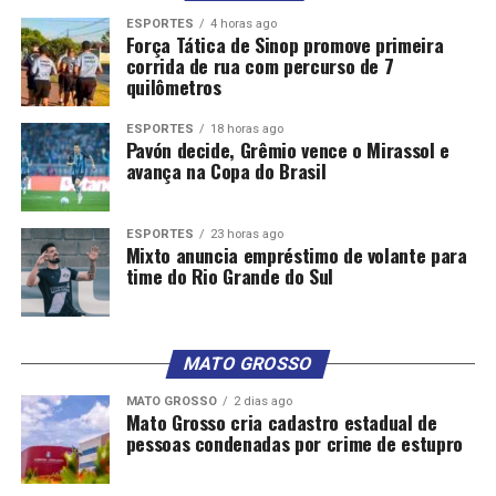
ESPORTES
4 horas ago
*Com informações da Agência Senado
Força Tática de Sinop promove primeira
corrida de rua com percurso de 7
Relacionadas
quilômetros
ESPORTES
18 horas ago
Pavón decide, Grêmio vence o Mirassol e
avança na Copa do Brasil
ESPORTES
23 horas ago
Mixto anuncia empréstimo de volante para
time do Rio Grande do Sul
MATO GROSSO
PEC de corte de gastos é aprovada em dois turnos na
MATO GROSSO
2 dias ago
Mato Grosso cria cadastro estadual de
Câmara
pessoas condenadas por crime de estupro