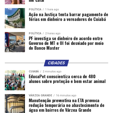
2012 e as receitas da União decorrentes de acordos de
individualização da produção de petróleo (definição do
POLÍTICA
1 hora ago
Ação na Justiça tenta barrar pagamento de
quanto pode ser extraído de campos abastecidos pela
férias em dinheiro a vereadores de Cuiabá
mesma jazida).
O texto também deixa explícito que a DRU não atinge
POLÍTICA
2 horas ago
PF investiga se dinheiro de acordo entre
recursos que devem ser transferidos a estados e
Governo de MT e OI foi desviado por meio
municípios por força constitucional ou legal.
do Banco Master
Até 2032, a vinculação de receitas a despesas não poderá
resultar em um crescimento superior ao permitido para
CIDADES
as despesas primárias. Isso significa que mudanças
CUIABÁ
2 minutos ago
futuras nos pisos de aplicação em saúde e educação, por
EducaPet conscientiza cerca de 480
exemplo, não poderão levar a um aumento de gastos
alunos sobre proteção e bem estar animal
acima do limite do arcabouço fiscal.
VÁRZEA GRANDE
16 minutos ago
Supersalários
Manutenção preventiva na ETA provoca
redução temporária no abastecimento de
água em bairros de Várzea Grande
Em relação aos supersalários, a proposta enviada pelo