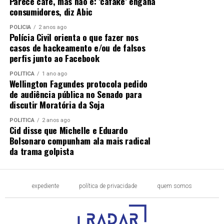
Parece café, mas não é: ‘cafake’ engana
consumidores, diz Abic
POLÍCIA
2 anos ago
Polícia Civil orienta o que fazer nos
casos de hackeamento e/ou de falsos
perfis junto ao Facebook
POLÍTICA
1 ano ago
Wellington Fagundes protocola pedido
de audiência pública no Senado para
discutir Moratória da Soja
POLÍTICA
2 anos ago
Cid disse que Michelle e Eduardo
Bolsonaro compunham ala mais radical
da trama golpista
expediente
política de privacidade
quem somos