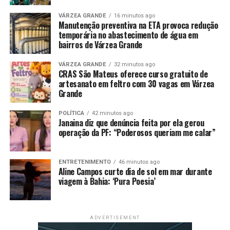
PIS/Pasep, de até um salário mínimo, pago a
trabalhadores que ganharam até dois salários mínimos
VÁRZEA GRANDE
16 minutos ago
Manutenção preventiva na ETA provoca redução
mensais no ano anterior. As regras atuais determinam
temporária no abastecimento de água em
que a correção anual seja feita pela variação do Índice
bairros de Várzea Grande
Nacional de Preços ao Consumidor (INPC) mais ganho
real do Produto Interno Bruto (PIB) de dois anos antes.
VÁRZEA GRANDE
32 minutos ago
CRAS São Mateus oferece curso gratuito de
Ou seja, a mesma regra para o reajuste do salário
artesanato em feltro com 30 vagas em Várzea
mínimo.
Grande
A mudança aprovada determina que o valor do abono do
POLÍTICA
42 minutos ago
Janaina diz que denúncia feita por ela gerou
PIS/Pasep será corrigido apenas pelo INPC a partir de
operação da PF: “Poderosos queriam me calar”
2026. O salário será pago ao trabalhador que tiver
recebido dois salários mínimos do ano-base, que será
2023, o que equivale a R$ 2.640. O salário de acesso será
ENTRETENIMENTO
46 minutos ago
Aline Campos curte dia de sol em mar durante
reduzido até chegar a um salário mínimo e meio, o que,
viagem à Bahia: ‘Pura Poesia’
na previsão do governo, deve ocorrer em 2035.
Fundeb
ADVERTISEMENT