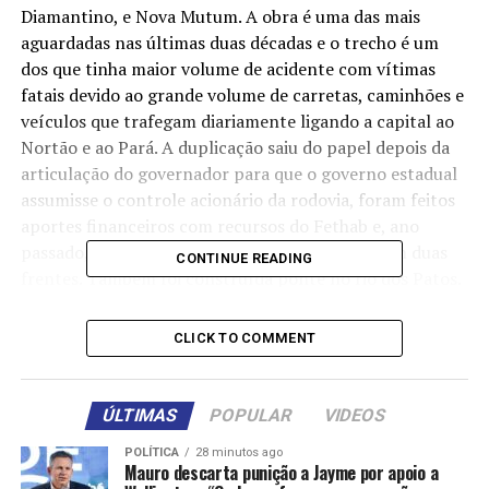
Diamantino, e Nova Mutum. A obra é uma das mais
aguardadas nas últimas duas décadas e o trecho é um
dos que tinha maior volume de acidente com vítimas
fatais devido ao grande volume de carretas, caminhões e
veículos que trafegam diariamente ligando a capital ao
Nortão e ao Pará. A duplicação saiu do papel depois da
articulação do governador para que o governo estadual
assumisse o controle acionário da rodovia, foram feitos
aportes financeiros com recursos do Fethab e, ano
passado, começaram a ser feita a duplicação com duas
CONTINUE READING
frentes. Também foi construída ponte no rio dos Patos.
“É uma obra com alto padrão de qualidade”. “Graças a
CLICK TO COMMENT
Deus, só para vocês terem ideia, já reduziu 85% o
número de mortes aqui (acidentes). Só isso já valeu a
pena porque dezenas de vidas, centenas de vidas eram
ÚLTIMAS
POPULAR
VIDEOS
perdidas nesse tenho”, disse Mauro, na solenidade de
liberarão do tráfego. Ele acrescentou que a obra vai
POLÍTICA
28 minutos ago
Mauro descarta punição a Jayme por apoio a
fortalecer muito a logística no Estado e tem grande