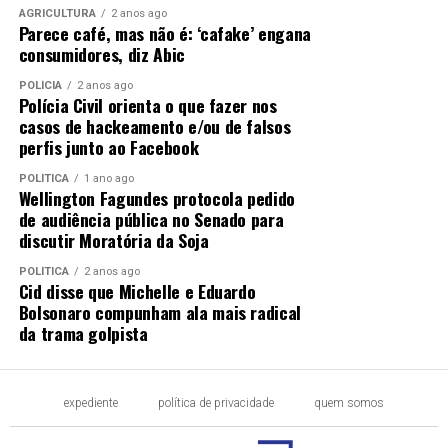
AGRICULTURA
2 anos ago
Parece café, mas não é: ‘cafake’ engana
consumidores, diz Abic
POLÍCIA
2 anos ago
Polícia Civil orienta o que fazer nos
casos de hackeamento e/ou de falsos
perfis junto ao Facebook
POLÍTICA
1 ano ago
Wellington Fagundes protocola pedido
de audiência pública no Senado para
discutir Moratória da Soja
POLÍTICA
2 anos ago
Cid disse que Michelle e Eduardo
Bolsonaro compunham ala mais radical
da trama golpista
expediente
política de privacidade
quem somos