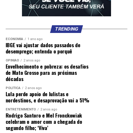
TRENDING
ECONOMIA
1 ano ago
IBGE vai ajustar dados passados de
desemprego; entenda o porquê
OPINIÃO
2 anos ago
Envelhecimento e pobreza: os desafios
de Mato Grosso para as próximas
décadas
POLÍTICA
2 anos ago
Lula perde apoio de lulistas e
nordestinos, e desaprovação vai a 51%
ENTRETENIMENTO
2 anos ago
Rodrigo Santoro e Mel Fronckowiak
celebram o amor com a chegada do
segundo filho; ‘Viva’