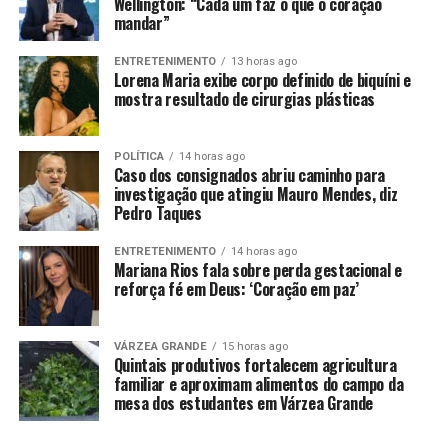
Wellington: “Cada um faz o que o coração
importância “na infraestrutura e na qualidade de vida
mandar”
das pessoas”, afirmou Mauro, que foi o principal
ENTRETENIMENTO
13 horas ago
protagonista para a duplicação ser feita.
Lorena Maria exibe corpo definido de biquíni e
mostra resultado de cirurgias plásticas
No primeiro trecho foram investidos R$ 618 milhões e a
ordem de serviço foi assinada em julho do ano passado
para duplicar 86 quilômetros entre o km 507
POLÍTICA
14 horas ago
Caso dos consignados abriu caminho para
(Diamantino) e o km 593 (Nova Mutum). O segundo
investigação que atingiu Mauro Mendes, diz
contrato, também com investimento de R$ 670 milhões,
Pedro Taques
foi celebrado em março deste ano, para ampliação de
capacidade de 88 quilômetros de rodovia, de Nova
ENTRETENIMENTO
14 horas ago
Mariana Rios fala sobre perda gestacional e
Mutum a Lucas do Rio Verde.
reforça fé em Deus: ‘Coração em paz’
Ainda hoje, Mauro Mendes e prefeito Leandro Félix,
inauguram o viaduto da 163, construído pela prefeitura
VÁRZEA GRANDE
15 horas ago
Quintais produtivos fortalecem agricultura
com investimentos de aproximadamente R$ 23 milhões
familiar e aproximam alimentos do campo da
de recursos próprios, dando acesso à cidade e ao setor
mesa dos estudantes em Várzea Grande
comercial-industrial.