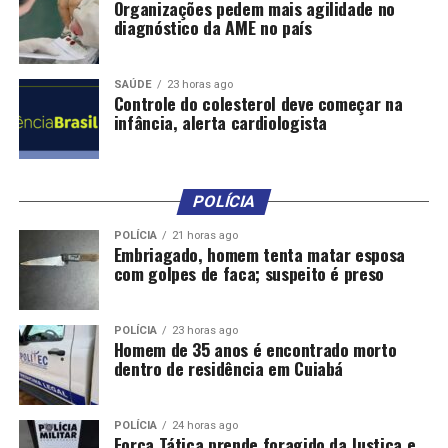
Organizações pedem mais agilidade no
DON'T MISS
PEC de corte de gastos é aprovada em dois turnos na
diagnóstico da AME no país
Câmara
SAÚDE
23 horas ago
Controle do colesterol deve começar na
infância, alerta cardiologista
POLÍCIA
POLÍCIA
21 horas ago
Embriagado, homem tenta matar esposa
com golpes de faca; suspeito é preso
POLÍCIA
23 horas ago
Homem de 35 anos é encontrado morto
dentro de residência em Cuiabá
POLÍCIA
24 horas ago
Força Tática prende foragido da Justiça e