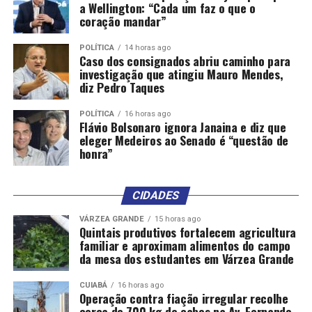
a Wellington: “Cada um faz o que o
coração mandar”
POLÍTICA
14 horas ago
Caso dos consignados abriu caminho para
investigação que atingiu Mauro Mendes,
diz Pedro Taques
POLÍTICA
16 horas ago
Flávio Bolsonaro ignora Janaina e diz que
eleger Medeiros ao Senado é “questão de
honra”
CIDADES
VÁRZEA GRANDE
15 horas ago
Quintais produtivos fortalecem agricultura
familiar e aproximam alimentos do campo
da mesa dos estudantes em Várzea Grande
CUIABÁ
16 horas ago
Operação contra fiação irregular recolhe
cerca de 700 kg de cabos na Av. Fernando