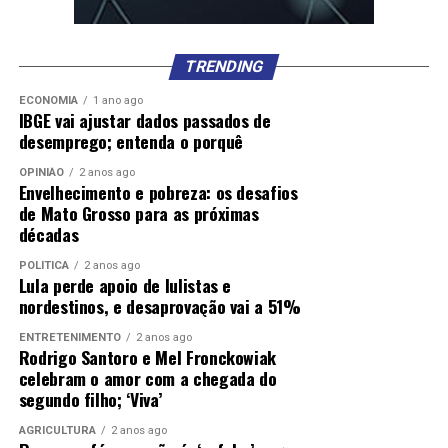
TRENDING
ECONOMIA
1 ano ago
IBGE vai ajustar dados passados de
desemprego; entenda o porquê
OPINIÃO
2 anos ago
Envelhecimento e pobreza: os desafios
de Mato Grosso para as próximas
décadas
POLÍTICA
2 anos ago
Lula perde apoio de lulistas e
nordestinos, e desaprovação vai a 51%
ENTRETENIMENTO
2 anos ago
Rodrigo Santoro e Mel Fronckowiak
celebram o amor com a chegada do
segundo filho; ‘Viva’
AGRICULTURA
2 anos ago