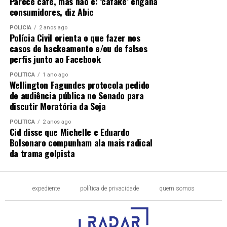
Parece café, mas não é: ‘cafake’ engana
consumidores, diz Abic
POLÍCIA
2 anos ago
Polícia Civil orienta o que fazer nos
casos de hackeamento e/ou de falsos
perfis junto ao Facebook
POLÍTICA
1 ano ago
Wellington Fagundes protocola pedido
de audiência pública no Senado para
discutir Moratória da Soja
POLÍTICA
2 anos ago
Cid disse que Michelle e Eduardo
Bolsonaro compunham ala mais radical
da trama golpista
expediente
política de privacidade
quem somos