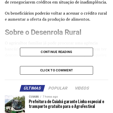
de renegociarem créditos em situação de inadimplência.
Os beneficiários poderão voltar a acessar o crédito rural
e aumentar a oferta da produção de alimentos.
Sobre o Desenrola Rural
O agricultor familiar já pode procurar uma agência
bancária para renegociar as suas dívidas, que podem ter
CONTINUE READING
descontos de até 96%. A renegociação vale para aqueles
que possuem dívidas no
Programa Nacional de
Fortalecimento da Agricultura Familiar (Pronaf)
e
CLICK TO COMMENT
outras, como cartões e empréstimos nas instituições
financeiras, do Crédito de Instalação e dívidas já
inscritas na Dívida Ativa da União (DAU), como impostos
ÚLTIMAS
POPULAR
VIDEOS
e outros débitos federais, todas com inadimplência
superior a 1 ano.
CUIABÁ
7 horas ago
Prefeitura de Cuiabá garante Linha especial e
transporte gratuito para o AgroFestival
Não haverá impedimentos para a obtenção de novos