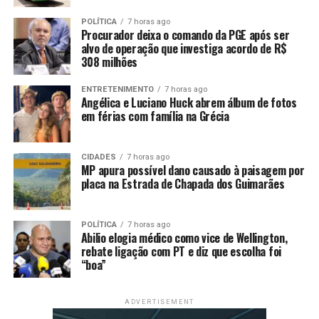
créditos para o agricultor familiar que tiver pendências
relacionadas a pequenas dívidas, como, por exemplo,
POLÍTICA
7 horas ago
Procurador deixa o comando da PGE após ser
débitos em contas de água, luz ou telefone.
alvo de operação que investiga acordo de R$
308 milhões
Como funciona o Desenrola
ENTRETENIMENTO
7 horas ago
Rural
Angélica e Luciano Huck abrem álbum de fotos
em férias com família na Grécia
Quem estiver inscrito na Dívida Ativa da União poderá
acessar, a partir de hoje (24), o site do Regularize com o
CIDADES
7 horas ago
CPF e selecionar “Consultar Dívida” para selecionar as
MP apura possível dano causado à paisagem por
placa na Estrada de Chapada dos Guimarães
opções de pagamento. Se a dívida for do Pronaf, ou
outras adquiridas junto aos bancos, o interessado deve
procurar sua instituição financeira para regularizar sua
POLÍTICA
7 horas ago
situação.
Abilio elogia médico como vice de Wellington,
rebate ligação com PT e diz que escolha foi
“boa”
Se a dívida for de Crédito de Instalação, o interessado
pode ir direto ao Incra para quitar os débitos com
desconto ou acessar a
Sala da Cidadania
. O interessado
ADVERTISEMENT