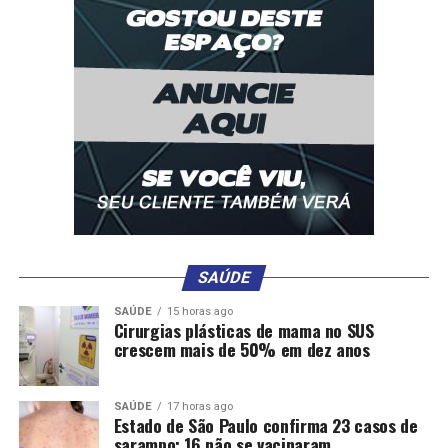
em aderir ao Desenrola Rural também pode procurar os
sindicatos, associações e entidades representativas para
obter auxílio.
Comentários
SAÚDE
RELATED TOPICS:
AGRICULTURA
DESENROLA
DESTAQUE
ENTRA
HOJE
PROGRAMA
RURAL
VIGOR
SAÚDE
15 horas ago
Cirurgias plásticas de mama no SUS
crescem mais de 50% em dez anos
UP NEXT
Você sabia que o Soja Brasil tem uma comunidade?
Participe!
SAÚDE
17 horas ago
DON'T MISS
Estado de São Paulo confirma 23 casos de
‘Sabíamos que o Plano Safra iria ficar sem recursos’, diz
sarampo; 16 não se vacinaram