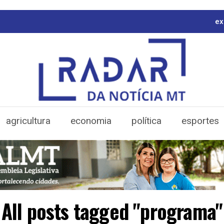
ex
agricultura
economia
política
esportes
All posts tagged "programa"