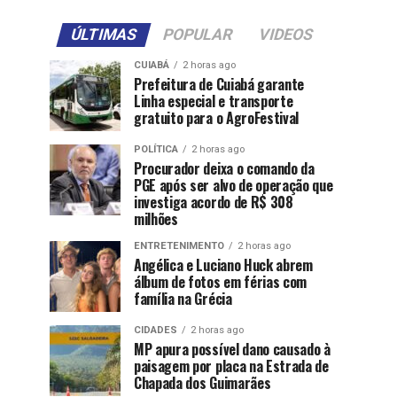
ÚLTIMAS
POPULAR
VIDEOS
CUIABÁ
2 horas ago
Prefeitura de Cuiabá garante
Linha especial e transporte
gratuito para o AgroFestival
POLÍTICA
2 horas ago
Procurador deixa o comando da
PGE após ser alvo de operação que
investiga acordo de R$ 308
milhões
ENTRETENIMENTO
2 horas ago
Angélica e Luciano Huck abrem
álbum de fotos em férias com
família na Grécia
CIDADES
2 horas ago
MP apura possível dano causado à
paisagem por placa na Estrada de
Chapada dos Guimarães