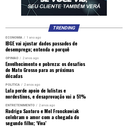
TRENDING
ECONOMIA
1 ano ago
IBGE vai ajustar dados passados de
desemprego; entenda o porquê
OPINIÃO
2 anos ago
Envelhecimento e pobreza: os desafios
de Mato Grosso para as próximas
décadas
POLÍTICA
2 anos ago
Lula perde apoio de lulistas e
nordestinos, e desaprovação vai a 51%
ENTRETENIMENTO
2 anos ago
Rodrigo Santoro e Mel Fronckowiak
celebram o amor com a chegada do
segundo filho; ‘Viva’