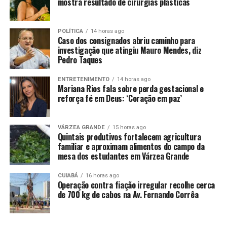
mostra resultado de cirurgias plásticas
contratações
.
POLÍTICA
14 horas ago
Caso dos consignados abriu caminho para
investigação que atingiu Mauro Mendes, diz
Pedro Taques
ENTRETENIMENTO
14 horas ago
Mariana Rios fala sobre perda gestacional e
reforça fé em Deus: ‘Coração em paz’
Comentários
VÁRZEA GRANDE
15 horas ago
RELATED TOPICS:
AGRICULTURA
CNN
DESTAQUE
DIZ
Quintais produtivos fortalecem agricultura
FÁVARO
FICAR
IRIA
PLANO
RECURSOS
SABÍAMOS
familiar e aproximam alimentos do campo da
SAFRA
SEM
mesa dos estudantes em Várzea Grande
UP NEXT
Programa Desenrola Rural entra em vigor hoje
CUIABÁ
16 horas ago
Operação contra fiação irregular recolhe cerca
de 700 kg de cabos na Av. Fernando Corrêa
DON'T MISS
Os desafios climáticos nas lavouras de soja em MT