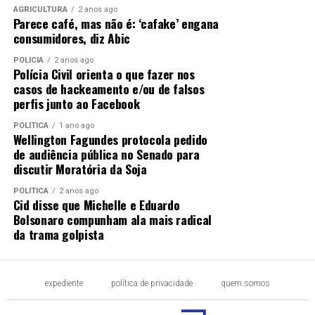
AGRICULTURA
2 anos ago
Parece café, mas não é: ‘cafake’ engana
consumidores, diz Abic
POLÍCIA
2 anos ago
Polícia Civil orienta o que fazer nos
casos de hackeamento e/ou de falsos
perfis junto ao Facebook
POLÍTICA
1 ano ago
Wellington Fagundes protocola pedido
de audiência pública no Senado para
discutir Moratória da Soja
POLÍTICA
2 anos ago
Cid disse que Michelle e Eduardo
Bolsonaro compunham ala mais radical
da trama golpista
expediente
política de privacidade
quem somos