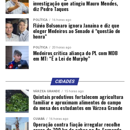
investigação que atingiu Mauro Mendes,
diz Pedro Taques
POLÍTICA
16 horas ago
Flávio Bolsonaro ignora Janaina e diz que
eleger Medeiros ao Senado é “questão de
honra”
POLÍTICA
20 horas ago
Medeiros critica aliança do PL com MDB
em MT: “É a Lei de Murphy”
CIDADES
VÁRZEA GRANDE
15 horas ago
Quintais produtivos fortalecem agricultura
familiar e aproximam alimentos do campo
da mesa dos estudantes em Várzea Grande
CUIABÁ
16 horas ago
Operação contra fiação irregular recolhe
cerca de 700 kg de cabos na Av. Fernando