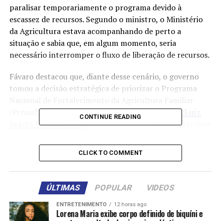
paralisar temporariamente o programa devido à
escassez de recursos. Segundo o ministro, o Ministério
da Agricultura estava acompanhando de perto a
situação e sabia que, em algum momento, seria
necessário interromper o fluxo de liberação de recursos.
Fávaro destacou que, diante desse cenário, o governo
tomou a decisão estratégica de priorizar o Programa
Nacional de Fortalecimento da Agricultura Familiar
(Pronaf). O ministro enfatizou que o
presidente Luiz
CONTINUE READING
Inácio Lula da Silva
expressou seu desejo de evitar uma
interrupção prolongada do Plano Safra.
CLICK TO COMMENT
Continuidade do Plano Safra
Em resposta a essa diretriz presidencial, o ministro da
ÚLTIMAS
POPULAR
VIDEOS
Fazenda, Fernando Haddad, entrou em contato com o
Tribunal de Contas da União (TCU) e
editou uma
ENTRETENIMENTO
12 horas ago
Lorena Maria exibe corpo definido de biquíni e
medida provisória para garantir a continuidade das