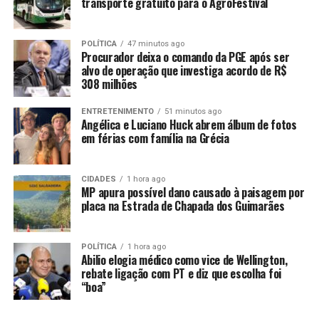
transporte gratuito para o AgroFestival
posse de uma faca.
Diante da situação, a equipe de negociação tática do
POLÍTICA
47 minutos ago
Bope foi acionada e compareceu ao local para fazer as
Procurador deixa o comando da PGE após ser
alvo de operação que investiga acordo de R$
tratativas com o suspeito. A negociação policial durou
308 milhões
por pouco mais de 1 hora e meia, momento em que o
homem libertou a mulher e os filhos dela e se entregou
ENTRETENIMENTO
51 minutos ago
Angélica e Luciano Huck abrem álbum de fotos
para a Polícia Militar.
em férias com família na Grécia
O suspeito estava com mandado de prisão em aberto
pelos crimes de roubo e lesão corporal, expedido pela
CIDADES
1 hora ago
Segunda Vara Criminal da Comarca de Cuiabá. Ele
MP apura possível dano causado à paisagem por
placa na Estrada de Chapada dos Guimarães
recebeu voz de prisão e foi conduzido para a Central de
Flagrantes da Capital para registro da ocorrência e
entregue à Polícia Judiciária Civil para demais
POLÍTICA
1 hora ago
providências.
Abilio elogia médico como vice de Wellington,
rebate ligação com PT e diz que escolha foi
“boa”
As vítimas receberam atendimento médico, sendo
constatado que não sofreram nenhum tipo de lesão.