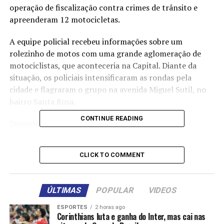
operação de fiscalização contra crimes de trânsito e
apreenderam 12 motocicletas.
A equipe policial recebeu informações sobre um
rolezinho de motos com uma grande aglomeração de
motociclistas, que aconteceria na Capital. Diante da
situação, os policiais intensificaram as rondas pela
cidade e flagraram o grupo na avenida Miguel Sutil, no
bairro Santa Rosa.
CONTINUE READING
Durante a abordagem, foi identificado que vários
condutores não possuíam habilitação para dirigir,
incluindo quatro menores, e com os documentos dos
CLICK TO COMMENT
veículos atrasados.
Diante dos fatos, os militares aplicaram 26 notificações
ÚLTIMAS
POPULAR
VIDEOS
e Autos de Infrações de Trânsito (AITs). Todos os
veículos removidos foram encaminhados ao pátio da
ESPORTES
2 horas ago
Corinthians luta e ganha do Inter, mas cai nas
Companhia Raio para demais providências que o caso