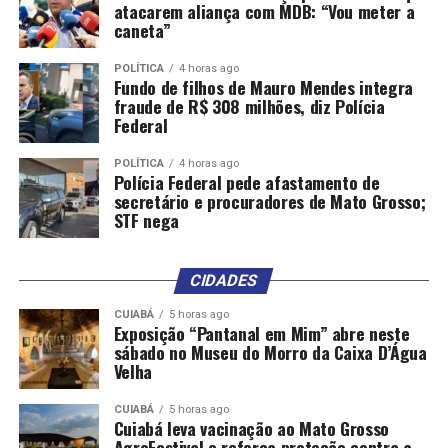
atacarem aliança com MDB: “Vou meter a
caneta”
POLÍTICA
4 horas ago
Fundo de filhos de Mauro Mendes integra
fraude de R$ 308 milhões, diz Polícia
Federal
POLÍTICA
4 horas ago
Polícia Federal pede afastamento de
secretário e procuradores de Mato Grosso;
STF nega
CIDADES
CUIABÁ
5 horas ago
Exposição “Pantanal em Mim” abre neste
sábado no Museu do Morro da Caixa D’Água
Velha
CUIABÁ
5 horas ago
Cuiabá leva vacinação ao Mato Grosso
AgroFestival e reforça proteção contra a