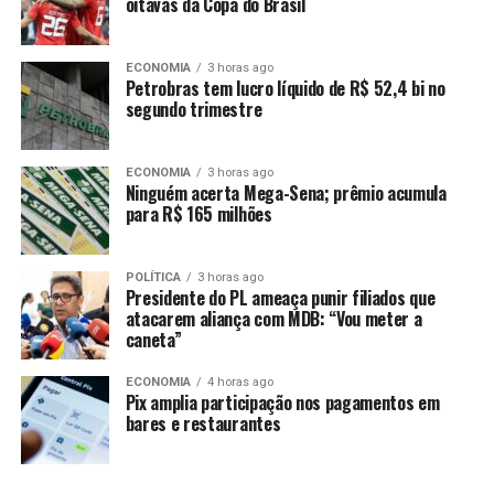
oitavas da Copa do Brasil
requer.
ECONOMIA
3 horas ago
Petrobras tem lucro líquido de R$ 52,4 bi no
segundo trimestre
Comentários
ECONOMIA
3 horas ago
Ninguém acerta Mega-Sena; prêmio acumula
para R$ 165 milhões
RELATED TOPICS:
APREENDEM
CUIABÁ
DESTAQUE
FRUSTRAM
MOTOQUEIROS
MOTOS
PMS
POLICIA
ROLEZINHO
POLÍTICA
3 horas ago
Presidente do PL ameaça punir filiados que
UP NEXT
atacarem aliança com MDB: “Vou meter a
Homem é detido por suspeita de estupro de vulnerável
caneta”
contra menor de 13 anos
ECONOMIA
4 horas ago
DON'T MISS
Pix amplia participação nos pagamentos em
Polícia Militar liberta mãe e filhos mantidos reféns e
bares e restaurantes
prende homem foragido da Justiça