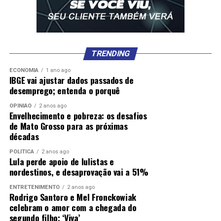
TRENDING
ECONOMIA
1 ano ago
IBGE vai ajustar dados passados de
desemprego; entenda o porquê
OPINIÃO
2 anos ago
Envelhecimento e pobreza: os desafios
de Mato Grosso para as próximas
décadas
POLÍTICA
2 anos ago
Lula perde apoio de lulistas e
nordestinos, e desaprovação vai a 51%
ENTRETENIMENTO
2 anos ago
Rodrigo Santoro e Mel Fronckowiak
celebram o amor com a chegada do
segundo filho; ‘Viva’