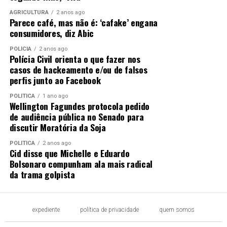
AGRICULTURA
2 anos ago
Parece café, mas não é: ‘cafake’ engana
consumidores, diz Abic
POLÍCIA
2 anos ago
Polícia Civil orienta o que fazer nos
casos de hackeamento e/ou de falsos
perfis junto ao Facebook
POLÍTICA
1 ano ago
Wellington Fagundes protocola pedido
de audiência pública no Senado para
discutir Moratória da Soja
POLÍTICA
2 anos ago
Cid disse que Michelle e Eduardo
Bolsonaro compunham ala mais radical
da trama golpista
expediente
política de privacidade
quem somos