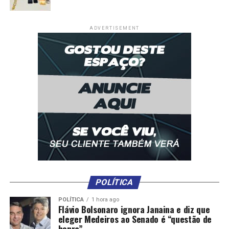
RELATED TOPICS:
ATAQUE
DESTAQUE
DIVULGA
ITAMARATY
NOTA
NOVA
ORLEANS
POLITICA
ADVERTISEMENT
REPÚDIO
UP NEXT
Definidos vereadores que conduzirão comissões
permanentes da câmara de Sinop; janeiro sem recesso
DON'T MISS
Prefeito ‘mano do CV’ foi preso antes da posse no CE;
‘Lindo vai ser sua cara furada de bala’
POLÍTICA
POLÍTICA
1 hora ago
Flávio Bolsonaro ignora Janaina e diz que
eleger Medeiros ao Senado é “questão de
honra”