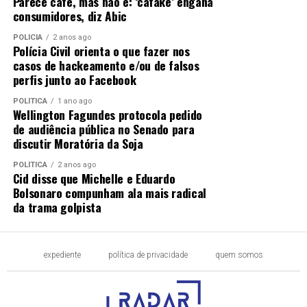
Parece café, mas não é: ‘cafake’ engana
consumidores, diz Abic
POLÍCIA
2 anos ago
Polícia Civil orienta o que fazer nos
casos de hackeamento e/ou de falsos
perfis junto ao Facebook
POLÍTICA
1 ano ago
Wellington Fagundes protocola pedido
de audiência pública no Senado para
discutir Moratória da Soja
POLÍTICA
2 anos ago
Cid disse que Michelle e Eduardo
Bolsonaro compunham ala mais radical
da trama golpista
expediente
política de privacidade
quem somos