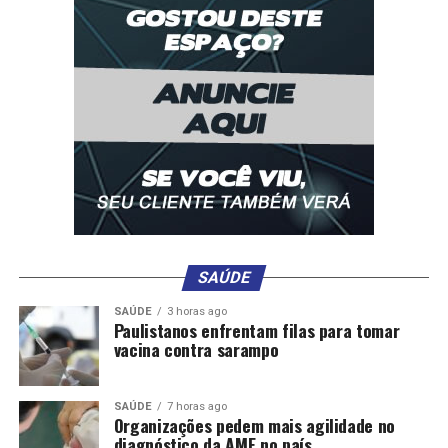
FBI apura ligação entre explosão em Las Vegas e ataque
em Nova Orleans
SAÚDE
SAÚDE
3 horas ago
Paulistanos enfrentam filas para tomar
vacina contra sarampo
Motorista de atropelamento em Nova Orleans pode não
SAÚDE
7 horas ago
ter agido sozinho
Organizações pedem mais agilidade no
diagnóstico da AME no país