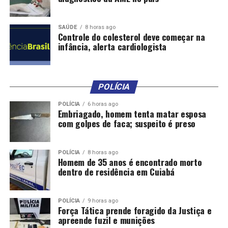
SAÚDE
8 horas ago
Controle do colesterol deve começar na
infância, alerta cardiologista
POLÍCIA
POLÍCIA
6 horas ago
Embriagado, homem tenta matar esposa
com golpes de faca; suspeito é preso
Caminhão atropela multidão em cidade dos EUA e deixa
10 mortos
POLÍCIA
8 horas ago
Homem de 35 anos é encontrado morto
dentro de residência em Cuiabá
POLÍCIA
9 horas ago
Força Tática prende foragido da Justiça e
Comentários
apreende fuzil e munições