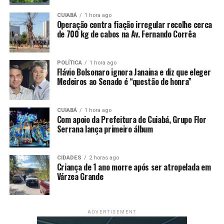
O autor do ataque, Shamsud-Din Jabbar, de 42 anos, foi
CUIABÁ
1 hora ago
morto no local, após disparar contra a polícia.
Operação contra fiação irregular recolhe cerca
de 700 kg de cabos na Av. Fernando Corrêa
Ele dirigiu de Houston para Nova Orleans em 31 de
dezembro e postou cinco vídeos no Facebook entre
POLÍTICA
1 hora ago
1h29 e 3h02 da manhã do ataque, nos quais dizia apoiar
Flávio Bolsonaro ignora Janaina e diz que eleger
Medeiros ao Senado é “questão de honra”
o Estado Islâmico, o grupo militante islâmico com
combatentes no Iraque e na Síria, informou o FBI.
CUIABÁ
1 hora ago
Relacionadas
Com apoio da Prefeitura de Cuiabá, Grupo Flor
Serrana lança primeiro álbum
CIDADES
2 horas ago
Criança de 1 ano morre após ser atropelada em
Várzea Grande
ADVERTISEMENT