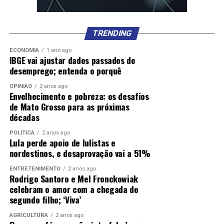
TRENDING
ECONOMIA
1 ano ago
IBGE vai ajustar dados passados de
desemprego; entenda o porquê
OPINIÃO
2 anos ago
Envelhecimento e pobreza: os desafios
de Mato Grosso para as próximas
décadas
POLÍTICA
2 anos ago
Lula perde apoio de lulistas e
nordestinos, e desaprovação vai a 51%
ENTRETENIMENTO
2 anos ago
Rodrigo Santoro e Mel Fronckowiak
celebram o amor com a chegada do
segundo filho; ‘Viva’
AGRICULTURA
2 anos ago