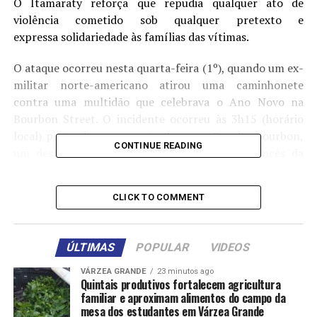
O Itamaraty reforça que repudia qualquer ato de
violência cometido sob qualquer pretexto e
expressa solidariedade às famílias das vítimas.
O ataque ocorreu nesta quarta-feira (1º), quando um ex-
militar norte-americano atirou uma caminhonete
contra uma multidão que celebrava o Ano Novo na
Bourbon Street. O incidente ocorreu às 3h15 (horário
local) perto do cruzamento das ruas Canal e Bourbon,
CONTINUE READING
um destino turístico histórico no Bairro Francês da
cidade, conhecido por atrair grandes multidões com sua
música e bares.
CLICK TO COMMENT
De acordo com informações da Reuters, uma bandeira
do Estado Islâmico foi encontrada no veículo, o que
ÚLTIMAS
POPULAR
VIDEOS
levou a uma investigação sobre possíveis ligações com
organizações terroristas, informou o FBI em um
VÁRZEA GRANDE
23 minutos ago
Quintais produtivos fortalecem agricultura
comunicado. O FBI disse que o veículo parecia ter sido
familiar e aproximam alimentos do campo da
alugado.
mesa dos estudantes em Várzea Grande