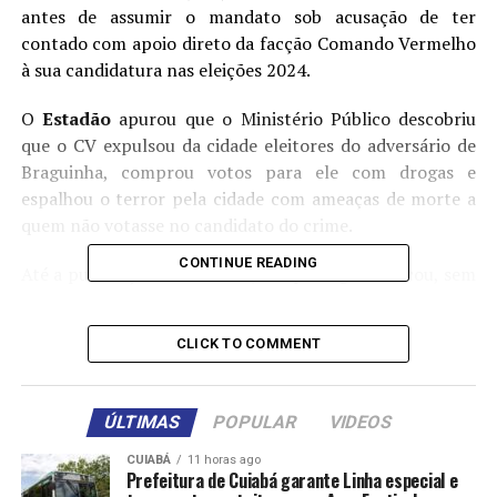
antes de assumir o mandato sob acusação de ter
contado com apoio direto da facção Comando Vermelho
à sua candidatura nas eleições 2024.
O
Estadão
apurou que o Ministério Público descobriu
que o CV expulsou da cidade eleitores do adversário de
Braguinha, comprou votos para ele com drogas e
espalhou o terror pela cidade com ameaças de morte a
quem não votasse no candidato do crime.
CONTINUE READING
Até a publicação deste texto, a reportagem buscou, sem
sucesso, contato com a defesa de Braguinha e de todos
os outros citados no inquérito da PF que revela o avanço
CLICK TO COMMENT
da facção no interior cearense. O espaço está aberto
para manifestações.
ÚLTIMAS
POPULAR
VIDEOS
Santa Quitéria, vizinha ao município de Sobral, tem
cerca de 40 mil habitantes e se situa a 220 quilômetros
CUIABÁ
11 horas ago
Prefeitura de Cuiabá garante Linha especial e
de Fortaleza. Com a prisão de Braguinha, quem acabou