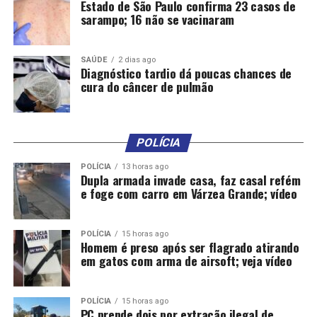
Estado de São Paulo confirma 23 casos de
Mesquita, teriam viajado, em julho, até o Rio de Janeiro,
sarampo; 16 não se vacinaram
para entregar um carro para o Comando Vermelho na
Favela da Rocinha.
SAÚDE
2 dias ago
O veículo foi comprado de uma concessionária no Ceará.
Diagnóstico tardio dá poucas chances de
cura do câncer de pulmão
Parte do valor, R$ 49 mil, foi bancada por Kylvia.
Os investigadores também acharam no celular de DA30
mensagem de um faccionado que indicaria a integração
POLÍCIA
de Braguinha com o Comando Vermelho. “Eu acho que já
gastei mais dinheiro do que o Braga com você nessa
POLÍCIA
13 horas ago
Dupla armada invade casa, faz casal refém
política. O Braga aí investindo bem pouquinho, comprei
e foge com carro em Várzea Grande; vídeo
uns e outros lá no Trapiá, já.”
O faccionado deu ordem para a pichação, nos muros de
POLÍCIA
15 horas ago
Homem é preso após ser flagrado atirando
Santa Quitéria, dos dizeres ‘quem apoia o Tomás vai
em gatos com arma de airsoft; veja vídeo
arrumar problema com a tropa do Paulinho Maluco
(chefe do CV)’.
POLÍCIA
15 horas ago
PC prende dois por extração ilegal de
Em um grupo de WhatsApp com supostos integrantes