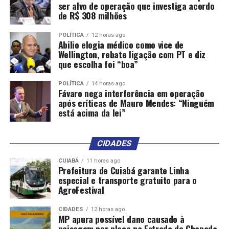
ser alvo de operação que investiga acordo
o prefeito eleito por considerar “robustos” indícios de
de R$ 308 milhões
envolvimento de Braguinha com o Comando Vermelho
visando ameaçar seu adversário político e usando
POLÍTICA
12 horas ago
Abilio elogia médico como vice de
servidores comissionados de seu gabinete na prefeitura
Wellington, rebate ligação com PT e diz
para a prática de diversos crimes.
que escolha foi “boa”
“A organização criminosa Comando Vermelho passou a
POLÍTICA
14 horas ago
Fávaro nega interferência em operação
agir de forma coordenada com agentes públicos para
após críticas de Mauro Mendes: “Ninguém
intimidar e ameaçar eleitores, obstar atos legítimos de
está acima da lei”
campanha de candidato específico, valendo-se de sua
estrutura hierarquizada, atos violentos e ramificações
próprias das organizações criminosas”, destacou o
CIDADES
Tribunal.
CUIABÁ
11 horas ago
Prefeitura de Cuiabá garante Linha
Na avaliação do TRE, os políticos que participaram “de
especial e transporte gratuito para o
AgroFestival
maneira reiterada e planejada” dos atos criminosos se
tornaram coautores da facção e dos crimes eleitorais
CIDADES
12 horas ago
praticados, assim como da lavagem de dinheiro usada
MP apura possível dano causado à
para corrupção eleitoral – compra de votos – e para
paisagem por placa na Estrada de Chapada