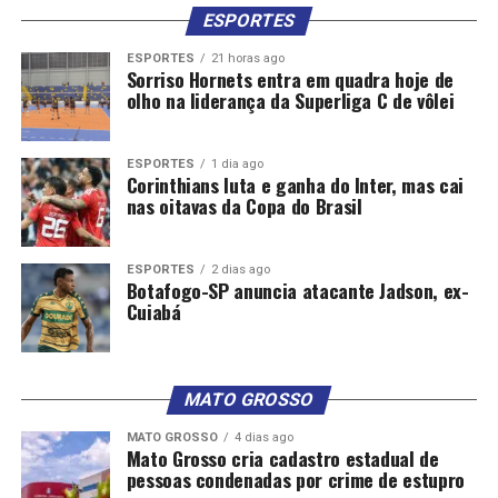
Executivo municipal na pessoa de Braguinha.
ESPORTES
ESPORTES
21 horas ago
“Não apenas por ser ele o principal beneficiário político
Sorriso Hornets entra em quadra hoje de
de toda a violência e intimidação política feita pela
olho na liderança da Superliga C de vôlei
facção, mas também por ter se evidenciado a ligação
direta de dois servidores por ele nomeados com a
ESPORTES
1 dia ago
entrega do veículo no Rio de Janeiro, em favor da
Corinthians luta e ganha do Inter, mas cai
organização criminosa”, anotou a Promotoria.
nas oitavas da Copa do Brasil
Ao avaliar as provas colhidas no inquérito, o Tribunal
considerou que a influência do Comando Vermelho nas
ESPORTES
2 dias ago
Botafogo-SP anuncia atacante Jadson, ex-
eleições de Santa Quitéria atingiu “grau elevado” – a qual
Cuiabá
se deu de diferentes formas, inclusive através da
intimidação pública, mediante pichações.
MATO GROSSO
“As inscrições expressavam slogans do Comando
Vermelho e continham ameaças a quem apoiasse ou
MATO GROSSO
4 dias ago
Mato Grosso cria cadastro estadual de
votasse no adversário de Braguinha, com mensagens
pessoas condenadas por crime de estupro
como: ‘Quem apoiar o Tomas vai entrar na bala’ e ‘Quem