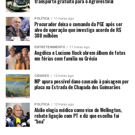
transporte gratuito para o AgroFestival
assumindo a prefeitura foi seu próprio filho, o vereador
Joel Barroso.
POLÍTICA
11 horas ago
O vice-prefeito eleito não consta como investigado no
Procurador deixa o comando da PGE após ser
alvo de operação que investiga acordo de R$
inquérito que tirou Braguinha da administração, mas a
308 milhões
Polícia pediu que ele também fosse impedido de assumir
o cargo. Joel Barroso entrou na linha direta de sucessão
ENTRETENIMENTO
11 horas ago
Angélica e Luciano Huck abrem álbum de fotos
após ser eleito presidente da Câmara, por um voto de
em férias com família na Grécia
diferença.
A decisão judicial que mandou prender Braguinha
CIDADES
12 horas ago
detalha como a facção atuou intensamente nas eleições
MP apura possível dano causado à paisagem por
placa na Estrada de Chapada dos Guimarães
no Ceará, ordenando mortes, ataques e investidas
políticas em quase todo o Estado – especialmente em
Santa Quitéria.
POLÍTICA
12 horas ago
Abilio elogia médico como vice de Wellington,
A Promotoria diz que os crimes eleitorais eram de
rebate ligação com PT e diz que escolha foi
“boa”
“conhecimento e anuência” do prefeito reeleito e de seu
vice Francisco Ribeiro. O inquérito aponta que a