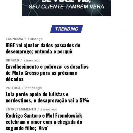
está foragido, supostamente escondido na Rocinha,
populosa comunidade no Rio.
A Justiça eleitoral também foi alvo da facção. O cartório
eleitoral de Santa Quitéria recebeu ligação de um
TRENDING
faccionado, durante uma reunião de treinamento de
ECONOMIA
1 ano ago
mesários, com ameaça de ataque ao órgão e a morte de
IBGE vai ajustar dados passados de
desemprego; entenda o porquê
servidores, caso a Justiça Eleitoral “não cessasse as
decisões desfavoráveis aos ‘manos do CV’. Outras
OPINIÃO
2 anos ago
mensagens indicam que a facção estava distribuindo
Envelhecimento e pobreza: os desafios
de Mato Grosso para as próximas
vantagens e drogas para garantir votos para Braguinha.
décadas
POLÍTICA
2 anos ago
Lula perde apoio de lulistas e
nordestinos, e desaprovação vai a 51%
ENTRETENIMENTO
2 anos ago
Comentários
Rodrigo Santoro e Mel Fronckowiak
celebram o amor com a chegada do
segundo filho; ‘Viva’
RELATED TOPICS:
ANTES
BALA
CARA
DESTAQUE
FOI