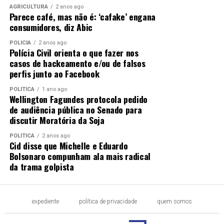
FURADA
LINDO
MANO
POLITICA
POSSE
PREFEITO
AGRICULTURA
2 anos ago
PRESO
SER
SUA
VAI
Parece café, mas não é: ‘cafake’ engana
consumidores, diz Abic
UP NEXT
Itamaraty divulga nota de repúdio ao ataque de Nova
POLÍCIA
2 anos ago
Orleans
Polícia Civil orienta o que fazer nos
casos de hackeamento e/ou de falsos
DON'T MISS
perfis junto ao Facebook
Termina na próxima semana prazo para justificar
ausência no 2º turno das eleições
POLÍTICA
1 ano ago
Wellington Fagundes protocola pedido
de audiência pública no Senado para
discutir Moratória da Soja
POLÍTICA
2 anos ago
Cid disse que Michelle e Eduardo
Bolsonaro compunham ala mais radical
da trama golpista
expediente
política de privacidade
quem somos