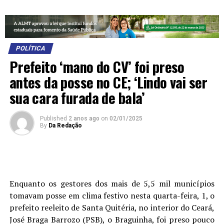
POLÍTICA
Prefeito ‘mano do CV’ foi preso
antes da posse no CE; ‘Lindo vai ser
sua cara furada de bala’
Published
2 anos ago
on
02/01/2025
By
Da Redação
E
nquanto os gestores dos mais de 5,5 mil municípios
tomavam posse em clima festivo nesta quarta-feira, 1, o
prefeito reeleito de Santa Quitéria, no interior do Ceará,
José Braga Barrozo (PSB), o Braguinha, foi preso pouco