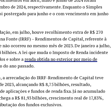
encimentos em abril, maio e junho de 2024 foram
embro de 2024, respectivamente. Enquanto o Simples
i postergado para junho e o com vencimento em junho
ação, em julho, houve recolhimento extra de R$ 270
a Fonte (IRRF) – Rendimentos de Capital, referente à
ue não ocorreu no mesmo mês de 2023. De janeiro a julho,
3 bilhões. A lei que muda o Imposto de Renda incidente
os e sobre a
renda obtida no exterior por meio de
 do ano passado.
o, a arrecadação do IRRF-Rendimento de Capital teve
e 2023, alcançando R$ 8,75 bilhões, resultado,
de aplicações e fundos de renda fixa. Já no acumulado
hega a R$ 81,93 bilhões, crescimento real de 17,83%,
ributação dos fundos exclusivos.