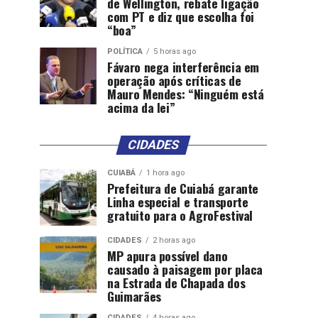
de Wellington, rebate ligação
com PT e diz que escolha foi
“boa”
POLÍTICA
5 horas ago
Fávaro nega interferência em
operação após críticas de
Mauro Mendes: “Ninguém está
acima da lei”
CIDADES
CUIABÁ
1 hora ago
Prefeitura de Cuiabá garante
Linha especial e transporte
gratuito para o AgroFestival
CIDADES
2 horas ago
MP apura possível dano
causado à paisagem por placa
na Estrada de Chapada dos
Guimarães
CIDADES
4 horas ago