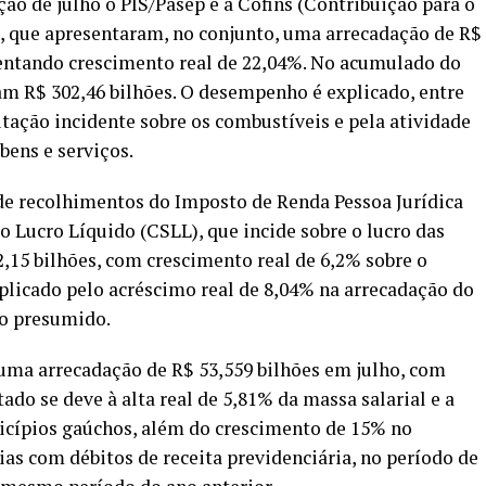
o de julho o PIS/Pasep e a Cofins (Contribuição para o
, que apresentaram, no conjunto, uma arrecadação de R$
sentando crescimento real de 22,04%. No acumulado do
ram R$ 302,46 bilhões. O desempenho é explicado, entre
utação incidente sobre os combustíveis e pela atividade
ens e serviços.
e recolhimentos do Imposto de Renda Pessoa Jurídica
 o Lucro Líquido (CSLL), que incide sobre o lucro das
15 bilhões, com crescimento real de 6,2% sobre o
plicado pelo acréscimo real de 8,04% na arrecadação do
ro presumido.
u uma arrecadação de R$ 53,559 bilhões em julho, com
ado se deve à alta real de 5,81% da massa salarial e a
cípios gaúchos, além do crescimento de 15% no
s com débitos de receita previdenciária, no período de