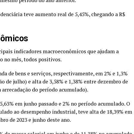
o mesmo período do ano anterior.
denciária teve aumento real de 5,45%, chegando a R$
nômicos
ncipais indicadores macroeconômicos que ajudam a
o no mês, todos positivos.
enda de bens e serviços, respectivamente, em 2% e 1,3%
ão de julho) e alta de 3,58% e 1,38% entre dezembro de
da arrecadação do período acumulado).
 5,63% em junho passado e 2% no período acumulado. O
ulado ao desempenho industrial, teve alta de 18,39% em
bro de 2023 e junho deste ano.
 da massa salarial em junho e de 11,38% no acumulado