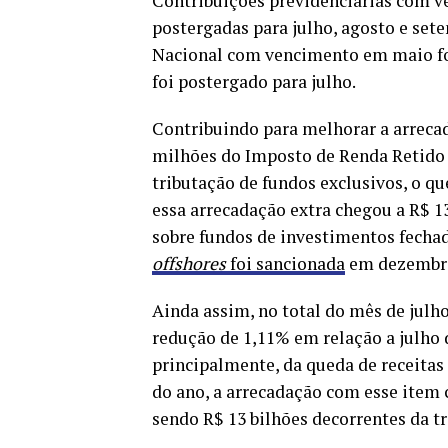
Contribuições previdenciárias com v
postergadas para julho, agosto e set
Nacional com vencimento em maio fo
foi postergado para julho.
Contribuindo para melhorar a arrecad
milhões do Imposto de Renda Retido n
tributação de fundos exclusivos, o q
essa arrecadação extra chegou a R$ 1
sobre fundos de investimentos fechad
offshores
foi sancionada
em dezembro
Ainda assim, no total do mês de julh
redução de 1,11% em relação a julho d
principalmente, da queda de receitas 
do ano, a arrecadação com esse item c
sendo R$ 13 bilhões decorrentes da t