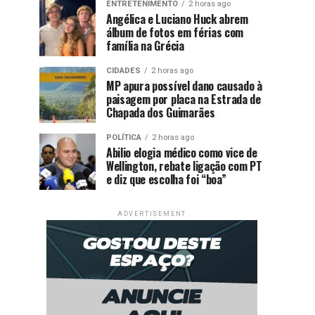
ENTRETENIMENTO
2 horas ago
Angélica e Luciano Huck abrem
álbum de fotos em férias com
família na Grécia
CIDADES
2 horas ago
MP apura possível dano causado à
paisagem por placa na Estrada de
Chapada dos Guimarães
POLÍTICA
2 horas ago
Abilio elogia médico como vice de
Wellington, rebate ligação com PT
e diz que escolha foi “boa”
ADVERTISEMENT