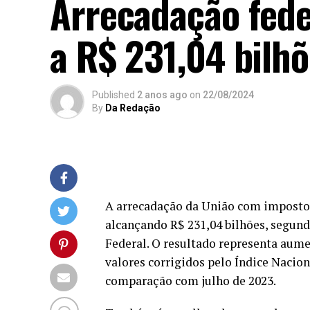
Arrecadação fede
a R$ 231,04 bilh
Published
2 anos ago
on
22/08/2024
By
Da Redação
A arrecadação da União com impostos 
alcançando R$ 231,04 bilhões, segund
Federal. O resultado representa aumen
valores corrigidos pelo Índice Naci
comparação com julho de 2023.