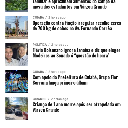
familiar e aproximam alimentos do campo da
VIRGINIA
VOLTA
mesa dos estudantes em Várzea Grande
UP NEXT
Virginia exibe foto de infância e semelhança com Maria
CUIABÁ
2 horas ago
Operação contra fiação irregular recolhe cerca
Alice impressiona: ‘Fala sério!’
de 700 kg de cabos na Av. Fernando Corrêa
DON'T MISS
Dani Calabresa anuncia gravidez do primeiro filho com
Richard Neuman
POLÍTICA
2 horas ago
Flávio Bolsonaro ignora Janaina e diz que eleger
Medeiros ao Senado é “questão de honra”
CUIABÁ
2 horas ago
Com apoio da Prefeitura de Cuiabá, Grupo Flor
Serrana lança primeiro álbum
CIDADES
2 horas ago
Criança de 1 ano morre após ser atropelada em
Várzea Grande