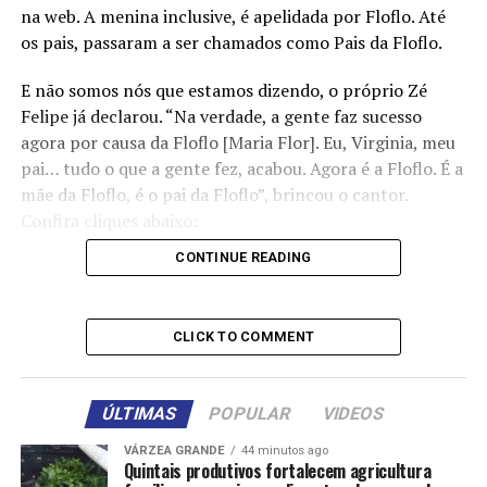
na web. A menina inclusive, é apelidada por Floflo. Até
os pais, passaram a ser chamados como Pais da Floflo.
E não somos nós que estamos dizendo, o próprio Zé
Felipe já declarou. “Na verdade, a gente faz sucesso
agora por causa da Floflo [Maria Flor]. Eu, Virginia, meu
pai… tudo o que a gente fez, acabou. Agora é a Floflo. É a
mãe da Floflo, é o pai da Floflo”, brincou o cantor.
Confira cliques abaixo:
CONTINUE READING
Fonte: TOP FAMOSOS
CLICK TO COMMENT
Comentários
ÚLTIMAS
POPULAR
VIDEOS
VÁRZEA GRANDE
44 minutos ago
RELATED TOPICS:
ÀS
AULAS
CELEBRA
DAS
Quintais produtivos fortalecem agricultura
ESCOLHIDAS
EXIBE
FILHAS
MOCHILAS
PERSONAGENS