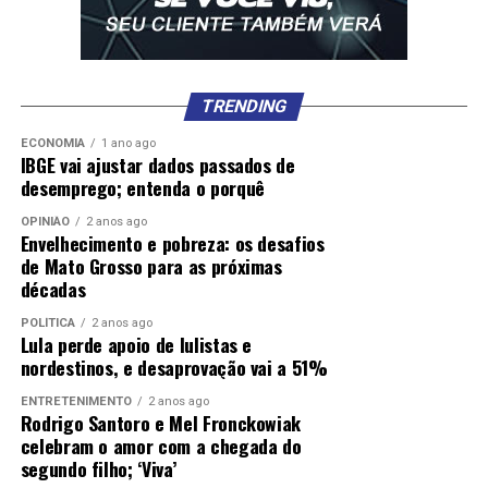
TRENDING
ECONOMIA
1 ano ago
IBGE vai ajustar dados passados de
desemprego; entenda o porquê
OPINIÃO
2 anos ago
Envelhecimento e pobreza: os desafios
de Mato Grosso para as próximas
décadas
POLÍTICA
2 anos ago
Lula perde apoio de lulistas e
nordestinos, e desaprovação vai a 51%
ENTRETENIMENTO
2 anos ago
Rodrigo Santoro e Mel Fronckowiak
celebram o amor com a chegada do
segundo filho; ‘Viva’