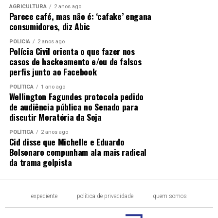
AGRICULTURA
2 anos ago
Parece café, mas não é: ‘cafake’ engana
consumidores, diz Abic
POLÍCIA
2 anos ago
Polícia Civil orienta o que fazer nos
casos de hackeamento e/ou de falsos
perfis junto ao Facebook
POLÍTICA
1 ano ago
Wellington Fagundes protocola pedido
de audiência pública no Senado para
discutir Moratória da Soja
POLÍTICA
2 anos ago
Cid disse que Michelle e Eduardo
Bolsonaro compunham ala mais radical
da trama golpista
expediente
política de privacidade
quem somos