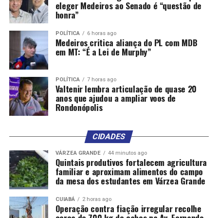
eleger Medeiros ao Senado é “questão de
honra”
POLÍTICA
6 horas ago
Medeiros critica aliança do PL com MDB
em MT: “É a Lei de Murphy”
POLÍTICA
7 horas ago
Valtenir lembra articulação de quase 20
anos que ajudou a ampliar voos de
Rondonópolis
CIDADES
VÁRZEA GRANDE
44 minutos ago
Quintais produtivos fortalecem agricultura
familiar e aproximam alimentos do campo
da mesa dos estudantes em Várzea Grande
CUIABÁ
2 horas ago
Operação contra fiação irregular recolhe
cerca de 700 kg de cabos na Av. Fernando