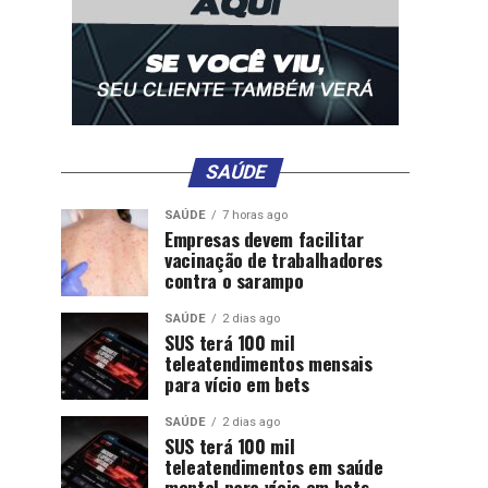
SAÚDE
SAÚDE
7 horas ago
Empresas devem facilitar
vacinação de trabalhadores
contra o sarampo
SAÚDE
2 dias ago
SUS terá 100 mil
teleatendimentos mensais
para vício em bets
SAÚDE
2 dias ago
SUS terá 100 mil
teleatendimentos em saúde
mental para vício em bets