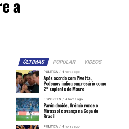
e a
ÚLTIMAS
POPULAR
VIDEOS
POLÍTICA
4 horas ago
Após acordo com Pivetta,
Podemos indica empresário como
2° suplente de Mauro
ESPORTES
4 horas ago
Pavón decide, Grêmio vence o
Mirassol e avança na Copa do
Brasil
POLÍTICA
4 horas ago