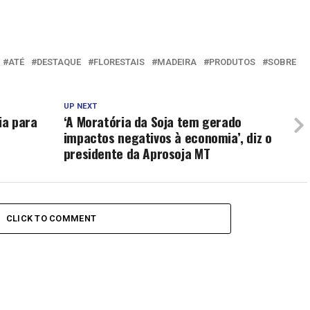
ATÉ
DESTAQUE
FLORESTAIS
MADEIRA
PRODUTOS
SOBRE
UP NEXT
ia para
‘A Moratória da Soja tem gerado
impactos negativos à economia’, diz o
presidente da Aprosoja MT
CLICK TO COMMENT