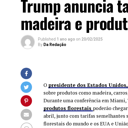
Trump anuncia t
madeira e produt
Published
1 ano ago
on
20/02/2025
By
Da Redação
O
presidente dos Estados Unidos
sobre produtos como madeira, carros
Durante uma conferência em Miami, 
produtos florestais
poderão chegar
abril, junto com tarifas semelhantes
florestais do mundo e os EUA e União