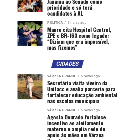
Janaina ao Senado como
prioridade e só terá
candidatos à AL
POLÍTICA
5 horas ago
Mauro cita Hospital Central,
ZPE e BR-163 como legado:
“Diziam que era impossível,
mas fizemos”
CIDADES
VÁRZEA GRANDE
5 horas ago
Secretária visita viveiro da
Unifacc e avalia parceria para
fortalecer educação ambiental
nas escolas municipais
VÁRZEA GRANDE
5 horas ago
Agosto Dourado fortalece
incentivo ao aleitamento
materno e amplia rede de
apoio às mães em Várzea