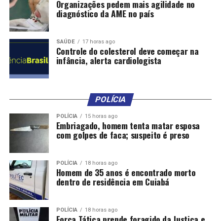
Municípios reúne mais de 1.500 gestores de todo o
Organizações pedem mais agilidade no
diagnóstico da AME no país
estado no Cenarium Rural, em Cuiabá. Ao longo de dois
dias, autoridades e técnicos de diversas áreas abordaram
temas como noções gerais de administração
SAÚDE
17 horas ago
orçamentária e financeira, orçamento da saúde,
Controle do colesterol deve começar na
infância, alerta cardiologista
descentralização ambiental e soluções para o
desenvolvimento econômico regional.
Além das mais de 30 palestras ministradas
POLÍCIA
simultaneamente em três salas diferentes, há ainda
reuniões com as bancadas federal e estadual, estandes
POLÍCIA
15 horas ago
Embriagado, homem tenta matar esposa
com apresentação de produtos e serviços e atendimento
com golpes de faca; suspeito é preso
especializado aos gestores municipais que é realizado
por técnicos do TCE, AMM, Confederação Nacional dos
Municípios (CNM), Desenvolve MT, Secretaria de Estado
POLÍCIA
18 horas ago
Homem de 35 anos é encontrado morto
de Infraestrutura (Sinfra), entre outros.
dentro de residência em Cuiabá
Secretaria de Comunicação/TCE-MT
E-mail:
[email protected]
POLÍCIA
18 horas ago
Força Tática prende foragido da Justiça e