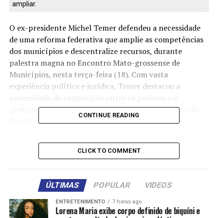
ampliar.
O ex-presidente Michel Temer defendeu a necessidade
de uma reforma federativa que amplie as competências
dos municípios e descentralize recursos, durante
palestra magna no Encontro Mato-grossense de
Municípios, nesta terça-feira (18). Com vasta
experiência política e jurídica, Temer destacou a
necessidade de cooperação entre os poderes e o
protagonismo dos municípios no desenvolvimento do
CONTINUE READING
Brasil.
Para mudar o cenário atual, o ex-presidente apontou a
CLICK TO COMMENT
urgência de reformas estruturais, o que inclui a reforma
federativa. “No Brasil, temos uma visão centralizadora
do poder, a ordem jurídica nacional dá relevância
ÚLTIMAS
POPULAR
VIDEOS
extraordinária à União em detrimento do Estado e,
particularmente, em detrimento aos municípios, que
ENTRETENIMENTO
7 horas ago
Lorena Maria exibe corpo definido de biquíni e
ficam de pires na mão para pedir verba para o Governo