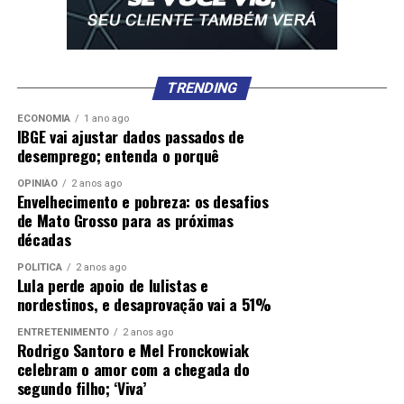
TRENDING
ECONOMIA
1 ano ago
IBGE vai ajustar dados passados de
desemprego; entenda o porquê
OPINIÃO
2 anos ago
Envelhecimento e pobreza: os desafios
de Mato Grosso para as próximas
décadas
POLÍTICA
2 anos ago
Lula perde apoio de lulistas e
nordestinos, e desaprovação vai a 51%
ENTRETENIMENTO
2 anos ago
Rodrigo Santoro e Mel Fronckowiak
celebram o amor com a chegada do
segundo filho; ‘Viva’