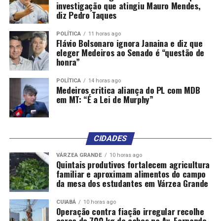
Emoção e Grandes Disputas em Cuiabá
investigação que atingiu Mauro Mendes,
diz Pedro Taques
POLÍTICA
11 horas ago
Flávio Bolsonaro ignora Janaina e diz que
eleger Medeiros ao Senado é “questão de
honra”
POLÍTICA
14 horas ago
Medeiros critica aliança do PL com MDB
em MT: “É a Lei de Murphy”
CIDADES
VÁRZEA GRANDE
10 horas ago
Quintais produtivos fortalecem agricultura
familiar e aproximam alimentos do campo
da mesa dos estudantes em Várzea Grande
CUIABÁ
10 horas ago
Operação contra fiação irregular recolhe
cerca de 700 kg de cabos na Av. Fernando