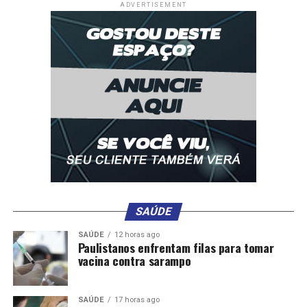
ADVERTISEMENT
Além de uma longa trajetória política, Michel Temer
tem doutorado em Direito Constitucional, é autor de
diversas obras e possui uma vasta experiência na área
jurídica, atuando como professor, diretor de cursos de
pós-graduação, procurador de estado e secretário de
Segurança Pública, entre outras funções.
O Encontro
Crédito: Diego Rodrigues/MPC
SAÚDE
Encontro Mato-grossense de Municípios reúne mais de
1.500 mil pessoas no Cenarium Rural, em Cuiabá.
SAÚDE
12 horas ago
Paulistanos enfrentam filas para tomar
vacina contra sarampo
Promovido pelo TCE-MT e AMM, sob presidência do
conselheiro Sérgio Ricardo e de Leonardo Bortolin,
respectivamente, o Encontro Mato-grossense dos
SAÚDE
17 horas ago