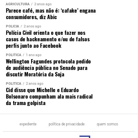
AGRICULTURA
2 anos ago
Parece café, mas não é: ‘cafake’ engana
consumidores, diz Abic
POLÍCIA
2 anos ago
Polícia Civil orienta o que fazer nos
casos de hackeamento e/ou de falsos
perfis junto ao Facebook
POLÍTICA
1 ano ago
Wellington Fagundes protocola pedido
de audiência pública no Senado para
discutir Moratória da Soja
POLÍTICA
2 anos ago
Cid disse que Michelle e Eduardo
Bolsonaro compunham ala mais radical
da trama golpista
expediente
política de privacidade
quem somos