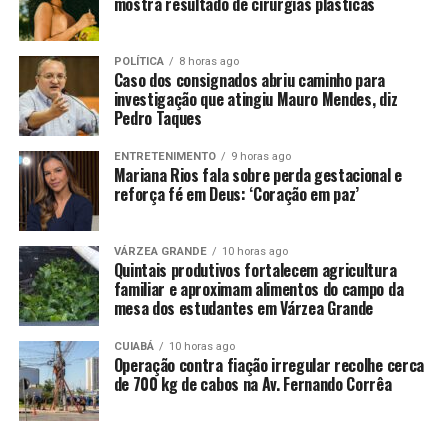
mostra resultado de cirurgias plásticas
Federal”, afirmou.
Temer, que já foi deputado federal Constituinte e
POLÍTICA
8 horas ago
Caso dos consignados abriu caminho para
exerceu mais de cinco mandatos na Câmara dos
investigação que atingiu Mauro Mendes, diz
Deputados, a qual presidiu por três vezes, destacou a
Pedro Taques
importância da harmonia entre as instituições e
poderes. “Quando há desarmonia, há uma
ENTRETENIMENTO
9 horas ago
Mariana Rios fala sobre perda gestacional e
inconstitucionalidade imediatamente e mediatamente
reforça fé em Deus: ‘Coração em paz’
uma desobediência à vontade popular, que está expressa
na constituição.”
VÁRZEA GRANDE
10 horas ago
Em sua palestra, chamou a atenção ainda para o papel
Quintais produtivos fortalecem agricultura
familiar e aproximam alimentos do campo da
dos gestores municipais na “reconstrução do país”,
mesa dos estudantes em Várzea Grande
destacando que prefeitos e vereadores devem ter
orgulho de seus cargos. “Parabenizo o presidente do
CUIABÁ
10 horas ago
Operação contra fiação irregular recolhe cerca
Tribunal de Contas por essa reunião, porque discutir os
de 700 kg de cabos na Av. Fernando Corrêa
temas nacionais é fundamental, mas mais fundamental
ainda para a nação é ouvir os prefeitos, vice-prefeitos e
vereadores”, concluiu.