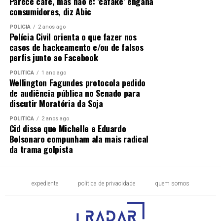
Parece café, mas não é: ‘cafake’ engana
consumidores, diz Abic
POLÍCIA
2 anos ago
Polícia Civil orienta o que fazer nos
casos de hackeamento e/ou de falsos
perfis junto ao Facebook
POLÍTICA
1 ano ago
Wellington Fagundes protocola pedido
de audiência pública no Senado para
discutir Moratória da Soja
POLÍTICA
2 anos ago
Cid disse que Michelle e Eduardo
Bolsonaro compunham ala mais radical
da trama golpista
expediente
política de privacidade
quem somos