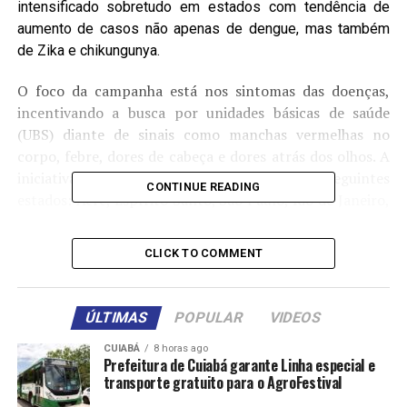
intensificado sobretudo em estados com tendência de
aumento de casos não apenas de dengue, mas também
de Zika e chikungunya.
O foco da campanha está nos sintomas das doenças,
incentivando a busca por unidades básicas de saúde
(UBS) diante de sinais como manchas vermelhas no
corpo, febre, dores de cabeça e dores atrás dos olhos. A
iniciativa, segundo a pasta, é direcionada aos seguintes
CONTINUE READING
estados: Acre, Espírito Santo, São Paulo, Rio de Janeiro,
Paraná, Santa Catarina, Minas Gerais, Mato Grosso,
Goiás, Tocantins e ao Distrito Federal.
CLICK TO COMMENT
A campanha alerta ainda para a eliminação de
criadouros do mosquito Aedes aegypti e incentiva a
ÚLTIMAS
POPULAR
VIDEOS
população a dedicar 10 minutos por semana para
controlar focos de reprodução do vetor. “A campanha é
CUIABÁ
8 horas ago
Prefeitura de Cuiabá garante Linha especial e
parte de um esforço maior do governo federal para
transporte gratuito para o AgroFestival
reforçar a vigilância e a prevenção das arboviroses,