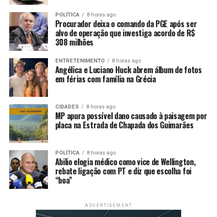
especialmente no período chuvoso”, destacou o
ministério em nota.
POLÍTICA
8 horas ago
Procurador deixa o comando da PGE após ser
alvo de operação que investiga acordo de R$
No comunicado, o ministério reforçou ainda a
308 milhões
importância da vacinação contra a dengue como
estratégia preventiva, “embora a disponibilidade de
ENTRETENIMENTO
8 horas ago
Angélica e Luciano Huck abrem álbum de fotos
doses ainda dependa do fornecimento pelos
em férias com família na Grécia
fabricantes”. Atualmente, o imunizante Qdenga está
disponível no Sistema Único de Saúde (SUS) apenas para
crianças e adolescentes com idade entre 10 e 14 anos.
CIDADES
8 horas ago
MP apura possível dano causado à paisagem por
placa na Estrada de Chapada dos Guimarães
Centro de Operações de
Emergência
POLÍTICA
8 horas ago
Abilio elogia médico como vice de Wellington,
rebate ligação com PT e diz que escolha foi
No início do ano, a ministra da Saúde, Nísia Trindade,
“boa”
instalou o Centro de Operações de Emergências em
Saúde Pública para Dengue e outras Arboviroses (COE
Dengue). A ideia é coordenar o planejamento e a reposta
ADVERTISEMENT