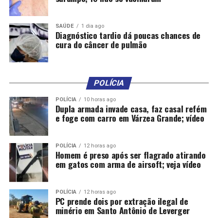
Reunião
Nesta quarta-feira (22), Nísia se reúne com
SAÚDE
1 dia ago
Diagnóstico tardio dá poucas chances de
representantes de conselhos, sociedade civil, sindicatos,
cura do câncer de pulmão
federações, instituições de saúde, associações e
especialistas no intuito de alinhar estratégias e ações de
controle da dengue e outras arboviroses.
POLÍCIA
“A reunião é mais uma medida do Ministério da Saúde –
POLÍCIA
10 horas ago
por meio do COE Dengue – para articulação conjunta de
Dupla armada invade casa, faz casal refém
ações estratégicas e monitoramento do cenário
e foge com carro em Várzea Grande; vídeo
epidemiológico em todo o país”, informou o ministério.
Estão previstas as seguintes participações:
POLÍCIA
12 horas ago
Homem é preso após ser flagrado atirando
em gatos com arma de airsoft; veja vídeo
– Conselho Federal de Medicina;
– Conselho Federal de Enfermagem;
POLÍCIA
12 horas ago
PC prende dois por extração ilegal de
minério em Santo Antônio de Leverger
– Conselho Federal de Farmácia;