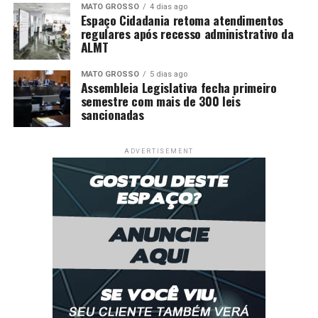
MATO GROSSO
4 dias ago
Estado do Rio tem 810 casos de dengue nas primeiras
Espaço Cidadania retoma atendimentos
regulares após recesso administrativo da
semanas do ano
ALMT
MATO GROSSO
5 dias ago
Assembleia Legislativa fecha primeiro
semestre com mais de 300 leis
sancionadas
ADVERTISEMENT
Dengue: 21 cidades paulistas decretam situação de
emergência