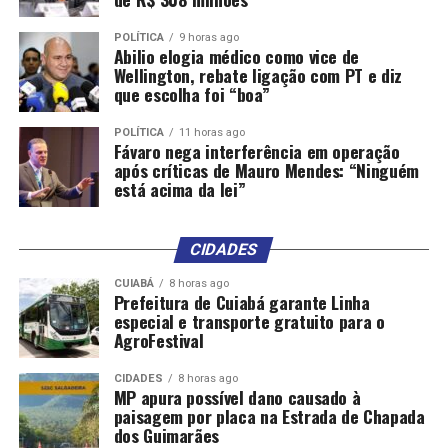
– Federação Brasileira das Associações de Ginecologia e
POLÍTICA
9 horas ago
Abilio elogia médico como vice de
Obstetrícia;
Wellington, rebate ligação com PT e diz
que escolha foi “boa”
– Instituto Todos Pela Saúde;
POLÍTICA
11 horas ago
– Associação Brasileira de Municípios;
Fávaro nega interferência em operação
após críticas de Mauro Mendes: “Ninguém
está acima da lei”
– Associação Nacional dos Prefeitos e Vice-Prefeitos;
– Frente Nacional de Prefeitas e Prefeitos;
CIDADES
– Serviço Social do Comércio;
CUIABÁ
8 horas ago
Prefeitura de Cuiabá garante Linha
especial e transporte gratuito para o
– Serviço Social da Indústria;
AgroFestival
– Serviço Nacional de Aprendizagem Industrial;
CIDADES
8 horas ago
MP apura possível dano causado à
– Federação Nacional de Jornalistas;
paisagem por placa na Estrada de Chapada
dos Guimarães