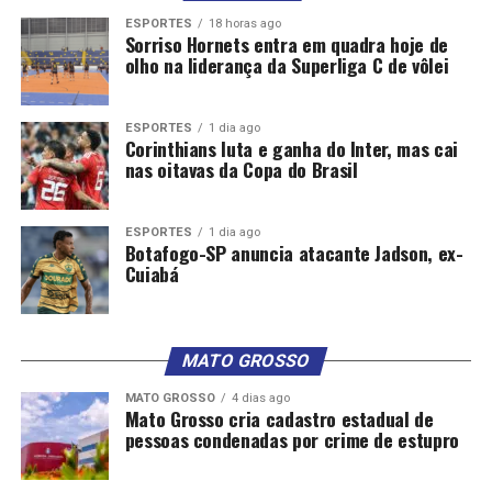
ESPORTES
18 horas ago
Sorriso Hornets entra em quadra hoje de
olho na liderança da Superliga C de vôlei
ESPORTES
1 dia ago
Corinthians luta e ganha do Inter, mas cai
nas oitavas da Copa do Brasil
País tem 4 mortes confirmadas por dengue em 2025 e
investiga mais 62
ESPORTES
1 dia ago
Botafogo-SP anuncia atacante Jadson, ex-
Cuiabá
MATO GROSSO
MATO GROSSO
4 dias ago
Mato Grosso cria cadastro estadual de
pessoas condenadas por crime de estupro