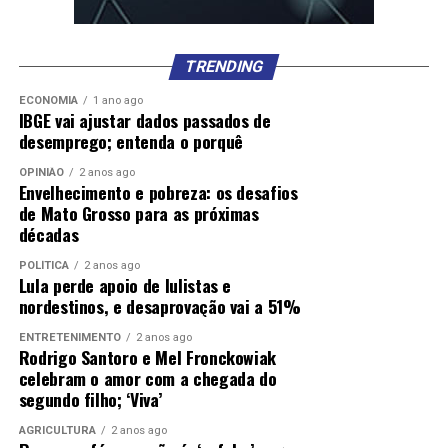
Comentários
TRENDING
ECONOMIA
1 ano ago
RELATED TOPICS:
ALERTA
ARBOVIROSES
CAMPANHA
IBGE vai ajustar dados passados de
DESTAQUE
INTENSIFICA
SAÚDE
SINTOMAS
SOBRE
desemprego; entenda o porquê
UP NEXT
OPINIÃO
2 anos ago
Entenda o que são sorotipos da dengue e por que o tipo
Envelhecimento e pobreza: os desafios
3 preocupa
de Mato Grosso para as próximas
décadas
DON'T MISS
Prefeito e primeira-dama lamentam a morte da médica
POLÍTICA
2 anos ago
do antigo PS
Lula perde apoio de lulistas e
nordestinos, e desaprovação vai a 51%
ENTRETENIMENTO
2 anos ago
Rodrigo Santoro e Mel Fronckowiak
celebram o amor com a chegada do
segundo filho; ‘Viva’
AGRICULTURA
2 anos ago