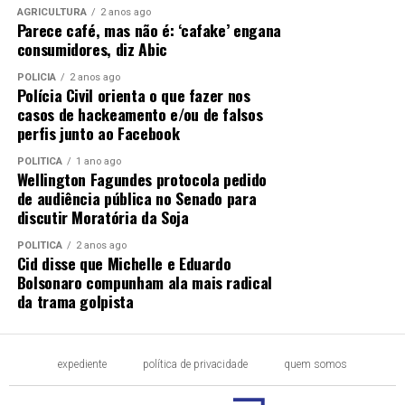
AGRICULTURA
2 anos ago
Parece café, mas não é: ‘cafake’ engana
consumidores, diz Abic
POLÍCIA
2 anos ago
Polícia Civil orienta o que fazer nos
casos de hackeamento e/ou de falsos
perfis junto ao Facebook
POLÍTICA
1 ano ago
Wellington Fagundes protocola pedido
de audiência pública no Senado para
discutir Moratória da Soja
POLÍTICA
2 anos ago
Cid disse que Michelle e Eduardo
Bolsonaro compunham ala mais radical
da trama golpista
expediente
política de privacidade
quem somos