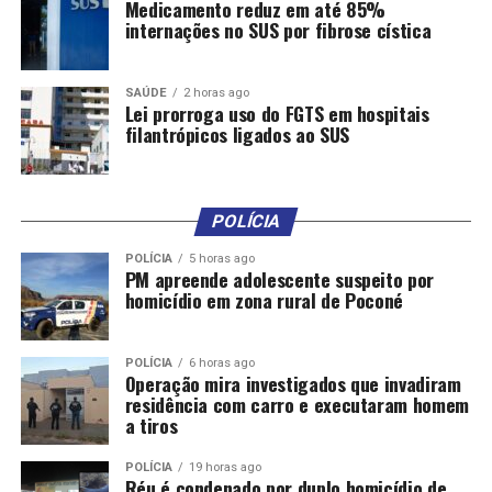
Medicamento reduz em até 85%
internações no SUS por fibrose cística
SAÚDE
2 horas ago
Lei prorroga uso do FGTS em hospitais
filantrópicos ligados ao SUS
POLÍCIA
POLÍCIA
5 horas ago
PM apreende adolescente suspeito por
homicídio em zona rural de Poconé
POLÍCIA
6 horas ago
Operação mira investigados que invadiram
residência com carro e executaram homem
a tiros
POLÍCIA
19 horas ago
Réu é condenado por duplo homicídio de