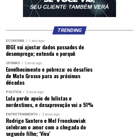
TRENDING
ECONOMIA
1 ano ago
IBGE vai ajustar dados passados de
desemprego; entenda o porquê
OPINIÃO
2 anos ago
Envelhecimento e pobreza: os desafios
de Mato Grosso para as próximas
décadas
POLÍTICA
2 anos ago
Lula perde apoio de lulistas e
nordestinos, e desaprovação vai a 51%
ENTRETENIMENTO
2 anos ago
Rodrigo Santoro e Mel Fronckowiak
celebram o amor com a chegada do
segundo filho; ‘Viva’