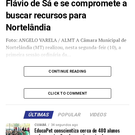
Flávio de Sá e se compromete a
buscar recursos para
Nortelândia
Foto: ANGELO VARELA / ALMT A Câmara Municipal de
Nortelândia (MT) realizou, nesta segunda-feir (10), a
primeira sessão ordinária da…
CONTINUE READING
CLICK TO COMMENT
Comentários
RELATED TOPICS:
ARTICULA
CONCURSO
DESTAQUE
ÚLTIMAS
POPULAR
VIDEOS
PARA
POLITICA
PROFESSORES
REITORA
SECRETÁRIO
UNEMAT
CUIABÁ
34 segundos ago
EducaPet conscientiza cerca de 480 alunos
UP NEXT