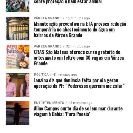
sobre proteção e bem estar animal
Haddad sinaliza maior impacto do pacote fiscal em 2025
DON'T MISS
VÁRZEA GRANDE
16 minutos ago
Reitora articula com secretário concurso para
Manutenção preventiva na ETA provoca redução
professores da Unemat
temporária no abastecimento de água em
bairros de Várzea Grande
VÁRZEA GRANDE
32 minutos ago
CRAS São Mateus oferece curso gratuito de
artesanato em feltro com 30 vagas em Várzea
Grande
POLÍTICA
41 minutos ago
Janaina diz que denúncia feita por ela gerou
operação da PF: “Poderosos queriam me calar”
ENTRETENIMENTO
45 minutos ago
Aline Campos curte dia de sol em mar durante
viagem à Bahia: ‘Pura Poesia’