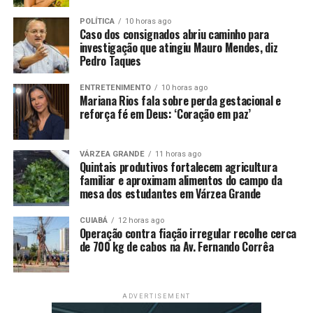
pela eficiência. Agora, com os municípios da Baixada
Cuiabana, teremos mais avanços para reduzir a fila e
POLÍTICA
10 horas ago
Caso dos consignados abriu caminho para
aliviar o sofrimento da população”, destaca o secretário.
investigação que atingiu Mauro Mendes, diz
Pedro Taques
Consórcio –
O fortalecimento do Consórcio
Intermunicipal de Saúde do Vale do Rio Cuiabá (Cisvarc)
ENTRETENIMENTO
10 horas ago
Mariana Rios fala sobre perda gestacional e
é a promessa da nova diretoria. O presidente do
reforça fé em Deus: ‘Coração em paz’
consórcio e prefeito de Nobres, José Domingos Fraga,
enfatizou que a adesão ao Fila Zero reforça a
regionalização da saúde e amplia a oferta de cirurgias
VÁRZEA GRANDE
11 horas ago
Quintais produtivos fortalecem agricultura
em Cuiabá e Baixada Cuiabana.
familiar e aproximam alimentos do campo da
mesa dos estudantes em Várzea Grande
CUIABÁ
12 horas ago
Operação contra fiação irregular recolhe cerca
de 700 kg de cabos na Av. Fernando Corrêa
ADVERTISEMENT