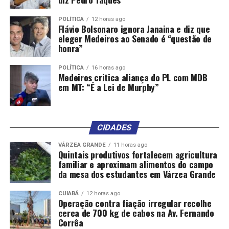
DON'T MISS
Barranco denuncia abandono e cobra respostas sobre
POLÍTICA
12 horas ago
paralisação de reforma escolar em Poconé
Flávio Bolsonaro ignora Janaina e diz que
eleger Medeiros ao Senado é “questão de
honra”
POLÍTICA
16 horas ago
Medeiros critica aliança do PL com MDB
em MT: “É a Lei de Murphy”
CIDADES
VÁRZEA GRANDE
11 horas ago
Quintais produtivos fortalecem agricultura
familiar e aproximam alimentos do campo
da mesa dos estudantes em Várzea Grande
CUIABÁ
12 horas ago
Operação contra fiação irregular recolhe
cerca de 700 kg de cabos na Av. Fernando
Corrêa