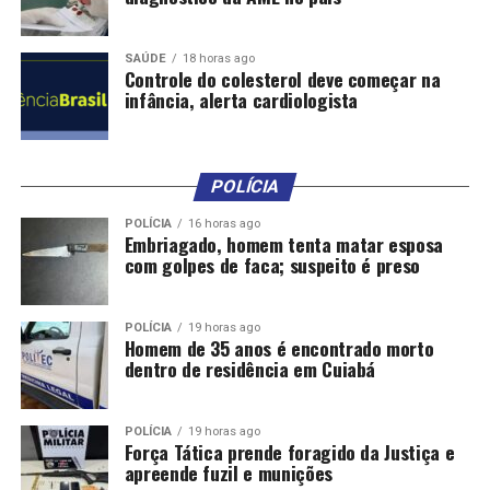
Impacto –
Durante a reunião, a experiência recente de
Poconé, que já aderiu ao Fila Zero, foi lembrada. Por
SAÚDE
18 horas ago
meio de emenda de mais de R$ 2 milhões, o deputado
Controle do colesterol deve começar na
infância, alerta cardiologista
Eduardo Botelho está viabilizando mais de cinco mil
procedimentos oftalmológicos (exames, consultas e
cirurgias) aos poconeanos e moradores das cidades
vizinhas.
POLÍCIA
“Nossa população precisa dessas cirurgias. A adesão ao
POLÍCIA
16 horas ago
Embriagado, homem tenta matar esposa
Fila Zero é um grande avanço para os municípios, e
com golpes de faca; suspeito é preso
vamos acompanhar de perto para garantir que os
procedimentos aconteçam o mais rápido possível e com
transparência”, frisou o prefeito de Poconé, Dr. Jonas,
POLÍCIA
19 horas ago
Homem de 35 anos é encontrado morto
que integra a diretoria do Cisvarc.
dentro de residência em Cuiabá
Também participaram da reunião: Neurilam Fraga
(Cisvarc), secretário adjunto da SES-MT, Juliano Melo, os
POLÍCIA
19 horas ago
Força Tática prende foragido da Justiça e
prefeitos Margareth da Silva (Barão de Melgaço) e Flávia
apreende fuzil e munições
Moretti (Várzea Grande), além do vice-prefeito de