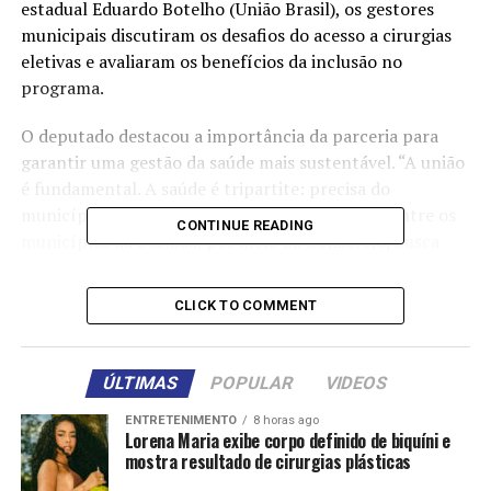
estadual Eduardo Botelho (União Brasil), os gestores
municipais discutiram os desafios do acesso a cirurgias
eletivas e avaliaram os benefícios da inclusão no
programa.
O deputado destacou a importância da parceria para
garantir uma gestão da saúde mais sustentável. “A união
é fundamental. A saúde é tripartite: precisa do
município, do Estado e da União. Essa parceria entre os
CONTINUE READING
municípios da Baixada, por meio do Consórcio, busca
oferecer um atendimento mais eficaz e com custo mais
enxuto”, ressalta Botelho.
CLICK TO COMMENT
Após mais de duas horas de reunião, Gilberto Figueiredo
apresentou números do programa, considerado o mais
ÚLTIMAS
POPULAR
VIDEOS
bem-sucedido do governo na área da saúde, e esclareceu
dúvidas sobre o funcionamento. “O Fila Zero já realizou
ENTRETENIMENTO
8 horas ago
Lorena Maria exibe corpo definido de biquíni e
mais de 80 mil procedimentos e recebeu mais de R$ 80
mostra resultado de cirurgias plásticas
milhões em investimento. É reconhecido nacionalmente