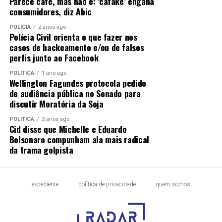
Parece café, mas não é: ‘cafake’ engana
consumidores, diz Abic
POLÍCIA
2 anos ago
Polícia Civil orienta o que fazer nos
casos de hackeamento e/ou de falsos
perfis junto ao Facebook
POLÍTICA
1 ano ago
Wellington Fagundes protocola pedido
de audiência pública no Senado para
discutir Moratória da Soja
POLÍTICA
2 anos ago
Cid disse que Michelle e Eduardo
Bolsonaro compunham ala mais radical
da trama golpista
expediente
política de privacidade
quem somos