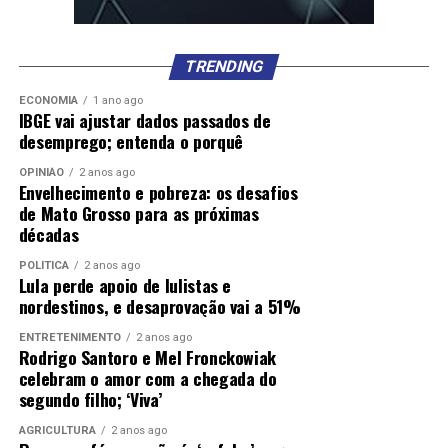
TRENDING
ECONOMIA
1 ano ago
IBGE vai ajustar dados passados de
desemprego; entenda o porquê
OPINIÃO
2 anos ago
Envelhecimento e pobreza: os desafios
de Mato Grosso para as próximas
décadas
POLÍTICA
2 anos ago
Lula perde apoio de lulistas e
nordestinos, e desaprovação vai a 51%
ENTRETENIMENTO
2 anos ago
Rodrigo Santoro e Mel Fronckowiak
celebram o amor com a chegada do
segundo filho; ‘Viva’
AGRICULTURA
2 anos ago