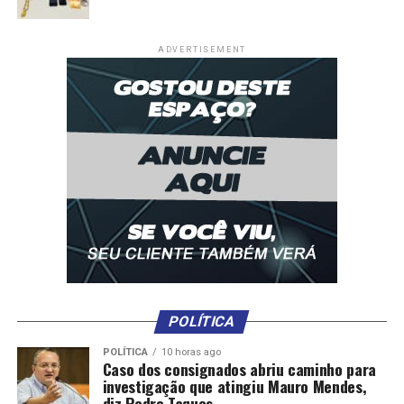
Várzea Grande, Tião da Zaeli, e os secretários de Saúde
de Rosário Oeste, Chapada dos Guimarães e Cuiabá.
ADVERTISEMENT
Fonte:
ALMT – MT
Comentários
RELATED TOPICS:
ADESÃO
BAIXADA
CUIABANA
DESTAQUE
FILA
OFICIALIZAM
POLITICA
PREFEITOS
POLÍTICA
UP NEXT
POLÍTICA
10 horas ago
Sebastião Rezende pede esclarecimentos sobre demora
Caso dos consignados abriu caminho para
para confecção de Carteira do Autista
investigação que atingiu Mauro Mendes,
diz Pedro Taques