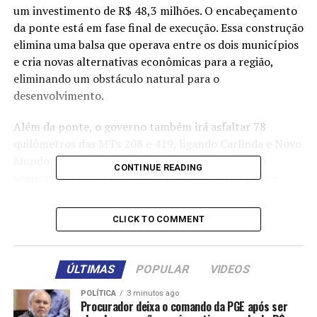
um investimento de R$ 48,3 milhões. O encabeçamento
da ponte está em fase final de execução. Essa construção
elimina uma balsa que operava entre os dois municípios
e cria novas alternativas econômicas para a região,
eliminando um obstáculo natural para o
desenvolvimento.
Além da ponte, o governo também irá asfaltar 78
quilômetros das MTs 208 e 419, ligando Carlinda e Novo
Mundo. A obra foi licitada pela Sinfra no segundo
CONTINUE READING
semestre de 2024, com o resultado já homologado e
previsão de início em 2025.
CLICK TO COMMENT
O investimento na obra é de R$ 103,4 milhões, divididos
em dois lotes, sendo um de 28,87 km entre Carlinda e a
nova ponte, e outro de 46,8 km do Rio Teles Pires até
ÚLTIMAS
POPULAR
VIDEOS
Novo Mundo.
POLÍTICA
3 minutos ago
Procurador deixa o comando da PGE após ser
“A nova ponte e o asfalto da MT-419 vai interligar toda