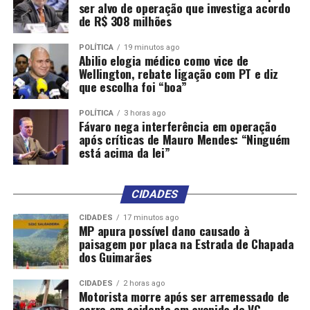
ser alvo de operação que investiga acordo
de R$ 308 milhões
POLÍTICA
19 minutos ago
Abilio elogia médico como vice de
Wellington, rebate ligação com PT e diz
que escolha foi “boa”
POLÍTICA
3 horas ago
Fávaro nega interferência em operação
após críticas de Mauro Mendes: “Ninguém
está acima da lei”
CIDADES
CIDADES
17 minutos ago
MP apura possível dano causado à
paisagem por placa na Estrada de Chapada
dos Guimarães
CIDADES
2 horas ago
Motorista morre após ser arremessado de
carro em acidente em avenida de VG