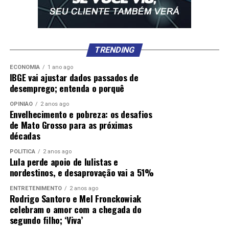
TRENDING
ECONOMIA
1 ano ago
IBGE vai ajustar dados passados de
desemprego; entenda o porquê
OPINIÃO
2 anos ago
Envelhecimento e pobreza: os desafios
de Mato Grosso para as próximas
décadas
POLÍTICA
2 anos ago
Lula perde apoio de lulistas e
nordestinos, e desaprovação vai a 51%
ENTRETENIMENTO
2 anos ago
Rodrigo Santoro e Mel Fronckowiak
celebram o amor com a chegada do
segundo filho; ‘Viva’