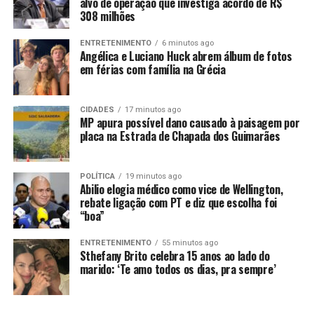
alvo de operação que investiga acordo de R$
essa região. Vai ser uma saída da produção para a BR-
308 milhões
163. A distância entre a região de Alta Floresta até a BR
vai diminuir em mais de 100 km”, afirmou o secretário de
ENTRETENIMENTO
6 minutos ago
Angélica e Luciano Huck abrem álbum de fotos
Infraestrutura, Marcelo de Oliveira.
em férias com família na Grécia
O secretário Marcelo de Oliveira explicou que essa é uma
das obras que ajudam a integrar a região Norte mato-
CIDADES
17 minutos ago
MP apura possível dano causado à paisagem por
grossense. “Nós estamos fazendo a antiga BR-174 na
placa na Estrada de Chapada dos Guimarães
região Noroeste, a ponte do Juruena, terminamos a MT-
208 até Nova Bandeirantes e vamos fazer esse asfalto da
MT-419. Com isso, vai ser possível sair da região de
POLÍTICA
19 minutos ago
Abilio elogia médico como vice de Wellington,
Colniza e Aripuanã e chegar até a BR-163 em Guarantã
rebate ligação com PT e diz que escolha foi
do Norte e Matupá apenas por vias asfaltadas. Eram
“boa”
regiões que não conversavam entre si e que vão passar a
ser integradas”, afirmou o secretário.
ENTRETENIMENTO
55 minutos ago
Sthefany Brito celebra 15 anos ao lado do
marido: ‘Te amo todos os dias, pra sempre’
Receba em seu WhatsApp informações publicadas em Só
Notícias. Clique aqui.