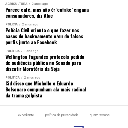
AGRICULTURA
2 anos ago
Parece café, mas não é: ‘cafake’ engana
consumidores, diz Abic
POLÍCIA
2 anos ago
Polícia Civil orienta o que fazer nos
casos de hackeamento e/ou de falsos
perfis junto ao Facebook
POLÍTICA
1 ano ago
Wellington Fagundes protocola pedido
de audiência pública no Senado para
discutir Moratória da Soja
POLÍTICA
2 anos ago
Cid disse que Michelle e Eduardo
Bolsonaro compunham ala mais radical
da trama golpista
expediente
política de privacidade
quem somos