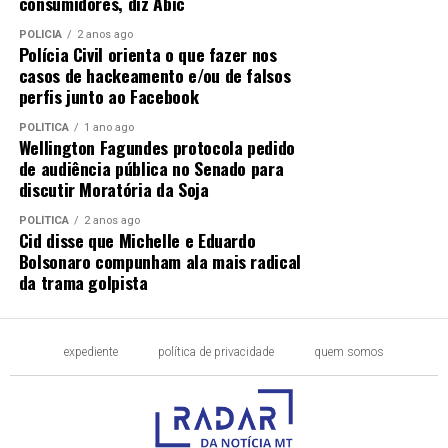
consumidores, diz Abic
POLÍCIA
2 anos ago
Polícia Civil orienta o que fazer nos
casos de hackeamento e/ou de falsos
perfis junto ao Facebook
POLÍTICA
1 ano ago
Wellington Fagundes protocola pedido
de audiência pública no Senado para
discutir Moratória da Soja
POLÍTICA
2 anos ago
Cid disse que Michelle e Eduardo
Bolsonaro compunham ala mais radical
da trama golpista
expediente
política de privacidade
quem somos