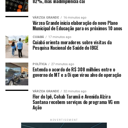
82%, mas inadimplência cai
discussões entre os parlamentares, para que não
houvesse registro em ata”, declarou Braga em suas redes
sociais. “Não podemos aceitar como fato consumado a
VÁRZEA GRANDE
16 minutos ago
Várzea Grande inicia elaboração do novo Plano
destinação de bilhões de reais em recursos sem
Municipal de Educação para os próximos 10 anos
transparência, como Lira e companhia têm tentado
CUIABÁ
17 minutos ago
fazer.”
Cuiabá orienta moradores sobre visitas da
Pesquisa Nacional de Saúde do IBGE
O STF havia liberado a execução das emendas no início
de dezembro com a condição de que os pagamentos
seguissem regras constitucionais relacionadas a
POLÍTICA
27 minutos ago
Entenda o acordo de R$ 308 milhões entre o
transparência, rastreabilidade e controle público. No
governo de MT e a Oi que virou alvo de operação
entanto, a Câmara manteve o regime de
“apadrinhamento” de líderes de bancadas, palavra
utilizada por Flávio Dino, mecanismo que continuou
VÁRZEA GRANDE
32 minutos ago
Flor do Ipê, Cohab Tarumã e Avenida Alzira
ocultando os parlamentares por trás das indicações.
Santana recebem serviços do programa VG em
Ação
Leia Também:
Dino suspende pagamentos de R$ 4,2
bilhões em emendas e manda PF investigar
ADVERTISEMENT
‘apadrinhamento’