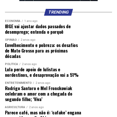
TRENDING
ECONOMIA
1 ano ago
IBGE vai ajustar dados passados de
desemprego; entenda o porquê
OPINIÃO
2 anos ago
Envelhecimento e pobreza: os desafios
de Mato Grosso para as próximas
décadas
POLÍTICA
2 anos ago
Lula perde apoio de lulistas e
nordestinos, e desaprovação vai a 51%
ENTRETENIMENTO
2 anos ago
Rodrigo Santoro e Mel Fronckowiak
celebram o amor com a chegada do
segundo filho; ‘Viva’
AGRICULTURA
2 anos ago
Parece café, mas não é: ‘cafake’ engana