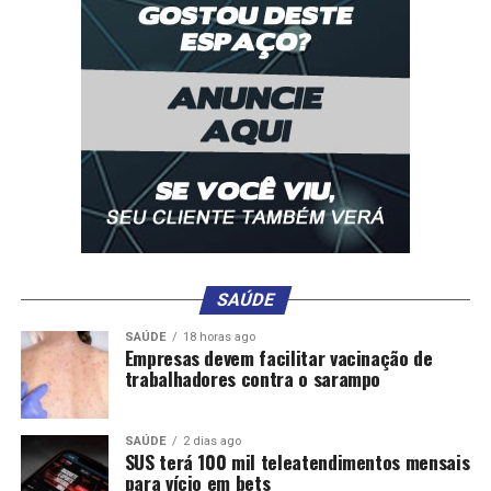
Leia Também:
STF, Congresso e governo acumulam
atritos que deságuam em disputa sobre emendas
Comentários
RELATED TOPICS:
APÓS
BILHÕES
BOULOS
COMEMORAM
DESTAQUE
SAÚDE
DINO
EMENDAS
PAGAMENTOS
POLITICA
PSOL
SUSPENDER
SAÚDE
18 horas ago
Empresas devem facilitar vacinação de
UP NEXT
trabalhadores contra o sarampo
Não pretendo ser candidata à Presidência, diz Gleisi;
Lula é o nome do PT para 2026
DON'T MISS
SAÚDE
2 dias ago
Ponte no rio Teles Pires é concluída no Nortão;
SUS terá 100 mil teleatendimentos mensais
investimento de R$ 48,3 milhões
para vício em bets