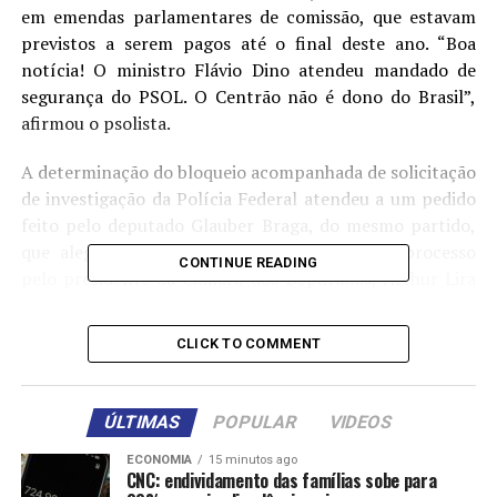
em emendas parlamentares de comissão, que estavam
previstos a serem pagos até o final deste ano. “Boa
notícia! O ministro Flávio Dino atendeu mandado de
segurança do PSOL. O Centrão não é dono do Brasil”,
afirmou o psolista.
A determinação do bloqueio acompanhada de solicitação
de investigação da Polícia Federal atendeu a um pedido
feito pelo deputado Glauber Braga, do mesmo partido,
que alegou irregularidades na condução do processo
CONTINUE READING
pelo presidente da Câmara dos Deputados, Arthur Lira
(PP). O PSOL também contesta um ofício assinado por
17 líderes partidários requisitando o pagamento de mais
CLICK TO COMMENT
de 5,4 mil emendas, com a inclusão de R$ 180 milhões de
novas indicações, sendo que R$ 73,8 milhões seriam
destinadas a Alagoas, Estado de Lira.
ÚLTIMAS
POPULAR
VIDEOS
“O senhor Arthur Lira cancelou todas as comissões para
ECONOMIA
15 minutos ago
CNC: endividamento das famílias sobe para
que não houvesse transparência, para que não houvesse