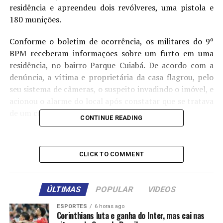
residência e apreendeu dois revólveres, uma pistola e
180 munições.
Conforme o boletim de ocorrência, os militares do 9º
BPM receberam informações sobre um furto em uma
residência, no bairro Parque Cuiabá. De acordo com a
denúncia, a vítima e proprietária da casa flagrou, pelo
seu sistema de câmeras, o suspeito invadindo o imóvel, e
acionou o alarme do local após constatar que se tratava
de um criminoso.
CONTINUE READING
O proprietário disse aos policiais que seus vizinhos
tentaram interceptar o criminoso, momento em que o
CLICK TO COMMENT
suspeito efetuou disparos de arma de fogo contra as
testemunhas e fugiu em um veículo Cobalt prata.
ÚLTIMAS
POPULAR
VIDEOS
Diante das informações recebidas, os militares iniciaram
diligências e identificaram a placa do veículo utilizado
ESPORTES
6 horas ago
Corinthians luta e ganha do Inter, mas cai nas
pelo suspeito, bem como a localização do carro, que se