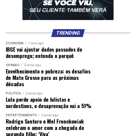
TRENDING
ECONOMIA
1 ano ago
IBGE vai ajustar dados passados de
desemprego; entenda o porquê
OPINIÃO
2 anos ago
Envelhecimento e pobreza: os desafios
de Mato Grosso para as próximas
décadas
POLÍTICA
2 anos ago
Lula perde apoio de lulistas e
nordestinos, e desaprovação vai a 51%
ENTRETENIMENTO
2 anos ago
Rodrigo Santoro e Mel Fronckowiak
celebram o amor com a chegada do
segundo filho; ‘Viva’