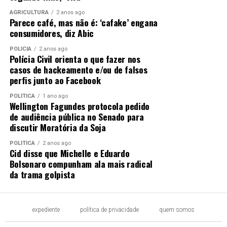
AGRICULTURA
2 anos ago
Parece café, mas não é: ‘cafake’ engana
consumidores, diz Abic
POLÍCIA
2 anos ago
Polícia Civil orienta o que fazer nos
casos de hackeamento e/ou de falsos
perfis junto ao Facebook
POLÍTICA
1 ano ago
Wellington Fagundes protocola pedido
de audiência pública no Senado para
discutir Moratória da Soja
POLÍTICA
2 anos ago
Cid disse que Michelle e Eduardo
Bolsonaro compunham ala mais radical
da trama golpista
expediente
política de privacidade
quem somos