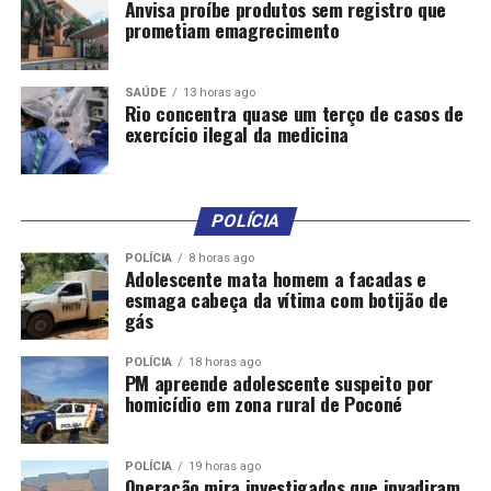
Anvisa proíbe produtos sem registro que
prometiam emagrecimento
UP NEXT
Investigação da Polícia Civil aponta que pai atirou
propositalmente contra filho
SAÚDE
13 horas ago
Rio concentra quase um terço de casos de
DON'T MISS
exercício ilegal da medicina
Forças de segurança fazem trabalho minucioso para
desvendar morte de filha de deputado, destaca
secretário
POLÍCIA
POLÍCIA
8 horas ago
Adolescente mata homem a facadas e
esmaga cabeça da vítima com botijão de
gás
POLÍCIA
18 horas ago
PM apreende adolescente suspeito por
homicídio em zona rural de Poconé
POLÍCIA
19 horas ago
Operação mira investigados que invadiram