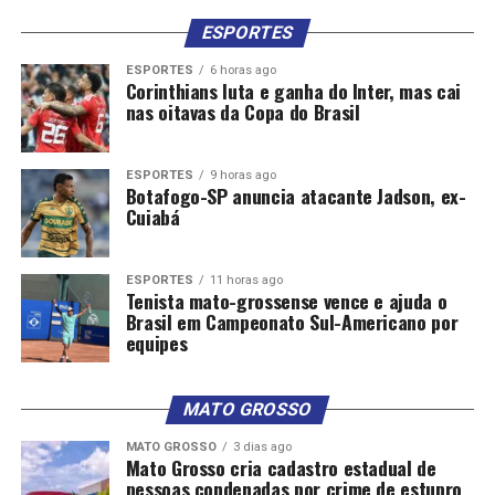
ESPORTES
ESPORTES
6 horas ago
Corinthians luta e ganha do Inter, mas cai
nas oitavas da Copa do Brasil
ESPORTES
9 horas ago
Botafogo-SP anuncia atacante Jadson, ex-
Cuiabá
ESPORTES
11 horas ago
Tenista mato-grossense vence e ajuda o
Brasil em Campeonato Sul-Americano por
equipes
MATO GROSSO
MATO GROSSO
3 dias ago
Mato Grosso cria cadastro estadual de
pessoas condenadas por crime de estupro