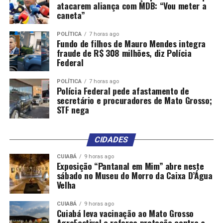
atacarem aliança com MDB: “Vou meter a
caneta”
POLÍTICA
7 horas ago
Fundo de filhos de Mauro Mendes integra
fraude de R$ 308 milhões, diz Polícia
Federal
POLÍTICA
7 horas ago
Polícia Federal pede afastamento de
secretário e procuradores de Mato Grosso;
STF nega
CIDADES
CUIABÁ
9 horas ago
Exposição “Pantanal em Mim” abre neste
sábado no Museu do Morro da Caixa D’Água
Velha
CUIABÁ
9 horas ago
Cuiabá leva vacinação ao Mato Grosso
AgroFestival e reforça proteção contra a