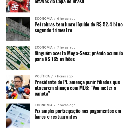
oitavas da Copa do Brasil
encontrava escondido em uma residência na região do
Bairro Pedra 90.
ECONOMIA
6 horas ago
Os policiais foram ao endereço e abordaram o
Petrobras tem lucro líquido de R$ 52,4 bi no
segundo trimestre
criminoso, que prontamente confessou ter cometido o
furto na casa. Foram encontrados com ele correntes de
ouro, aneis e pulseiras levados do imóvel.
ECONOMIA
7 horas ago
Ninguém acerta Mega-Sena; prêmio acumula
para R$ 165 milhões
Ao ser questionado sobre os disparos feitos contra os
vizinhos da vítima, o suspeito também confessou o fato
e afirmou que as armas estavam escondidas no interior
POLÍTICA
7 horas ago
do veículo Cobalt. Em buscas pelo carro, os militares
Presidente do PL ameaça punir filiados que
atacarem aliança com MDB: “Vou meter a
apreenderam dois revólveres, uma pistola e 180
caneta”
munições para os armamentos.
ECONOMIA
7 horas ago
Diante da situação, o suspeito recebeu voz de prisão e foi
Pix amplia participação nos pagamentos em
conduzido para a Central de Flagrantes para registro da
bares e restaurantes
ocorrência e demais providências cabíveis.