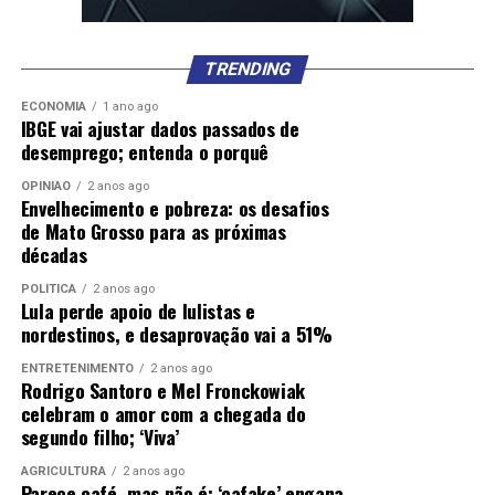
TRENDING
ECONOMIA
1 ano ago
IBGE vai ajustar dados passados de
desemprego; entenda o porquê
OPINIÃO
2 anos ago
Envelhecimento e pobreza: os desafios
de Mato Grosso para as próximas
décadas
POLÍTICA
2 anos ago
Lula perde apoio de lulistas e
nordestinos, e desaprovação vai a 51%
ENTRETENIMENTO
2 anos ago
Rodrigo Santoro e Mel Fronckowiak
celebram o amor com a chegada do
segundo filho; ‘Viva’
AGRICULTURA
2 anos ago
Parece café, mas não é: ‘cafake’ engana