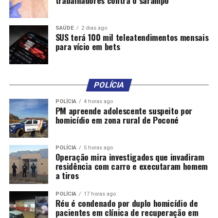
trabalhadores contra o sarampo
SAÚDE
2 dias ago
SUS terá 100 mil teleatendimentos mensais
para vício em bets
POLÍCIA
POLÍCIA
4 horas ago
PM apreende adolescente suspeito por
homicídio em zona rural de Poconé
POLÍCIA
5 horas ago
Operação mira investigados que invadiram
residência com carro e executaram homem
a tiros
POLÍCIA
17 horas ago
Réu é condenado por duplo homicídio de
pacientes em clínica de recuperação em