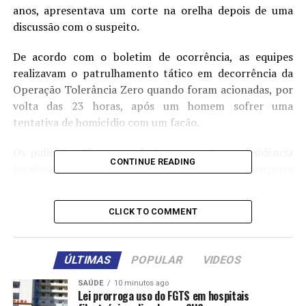
anos, apresentava um corte na orelha depois de uma
discussão com o suspeito.
De acordo com o boletim de ocorrência, as equipes
realizavam o patrulhamento tático em decorrência da
Operação Tolerância Zero quando foram acionadas, por
volta das 23 horas, após um homem sofrer uma
tentativa de homicídio com um facão.
Os policiais militares se deslocaram até uma residência
CONTINUE READING
localizada na Rua Mato Grosso, identificaram o suspeito
e o abordaram ainda em flagrante. À PM, ele alegou que
estava ingerindo bebidas alcoólicas com um rapaz e
CLICK TO COMMENT
começaram a discutir.
Conforme o suspeito, a vítima teria proferido palavras
ÚLTIMAS
POPULAR
VIDEOS
de baixo calão contra uma mulher. O homem pegou um
facão e passou a agredir a vítima, que sofreu um corte
SAÚDE
10 minutos ago
Lei prorroga uso do FGTS em hospitais
na orelha do lado esquerdo. Os militares encontraram o