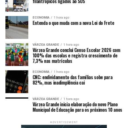
filantrópicos ligados ao SUS
facão escondido no quintal da casa.
Após o ataque, a vítima fugiu do local e foi encontrada
ECONOMIA
1 hora ago
em sua residência. Os policiais militares a levaram até o
Entenda o que muda com a nova Lei do Frete
Hospital Municipal para atendimento médico. O
suspeito foi encaminhado à delegacia para registro do
boletim de ocorrência.
VÁRZEA GRANDE
1 hora ago
Várzea Grande conclui Censo Escolar 2026 com
100% das escolas e registra crescimento de
Disque-denúncia
7,3% nas matrículas
A sociedade pode contribuir com as ações da Polícia
ECONOMIA
1 hora ago
Militar de qualquer cidade do Estado, sem precisar se
CNC: endividamento das famílias sobe para
identificar, por meio do 190 ou 0800.065.3939.
82%, mas inadimplência cai
Fonte:
Governo MT – MT
VÁRZEA GRANDE
1 hora ago
Várzea Grande inicia elaboração do novo Plano
Municipal de Educação para os próximos 10 anos
ADVERTISEMENT