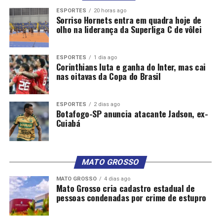
ESPORTES
20 horas ago
Sorriso Hornets entra em quadra hoje de
olho na liderança da Superliga C de vôlei
ESPORTES
1 dia ago
Comentários
Corinthians luta e ganha do Inter, mas cai
nas oitavas da Copa do Brasil
RELATED TOPICS:
ATENDIMENTOS
DESTAQUE
DETRAN
MAIS
MATOGROSSO
MILHÕES
REALIZOU
ESPORTES
2 dias ago
Botafogo-SP anuncia atacante Jadson, ex-
UP NEXT
Cuiabá
Polícia Militar prende suspeito de tentar matar homem
com golpe de facão
DON'T MISS
Deputado Thiago cobra contratação de professores
MATO GROSSO
auxiliares para alunos autistas e neurodivergentes
MATO GROSSO
4 dias ago
Mato Grosso cria cadastro estadual de
pessoas condenadas por crime de estupro