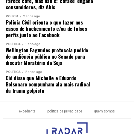
Parece café, mas não é: ‘cafake’ engana
consumidores, diz Abic
POLÍCIA
2 anos ago
Polícia Civil orienta o que fazer nos
casos de hackeamento e/ou de falsos
perfis junto ao Facebook
POLÍTICA
1 ano ago
Wellington Fagundes protocola pedido
de audiência pública no Senado para
discutir Moratória da Soja
POLÍTICA
2 anos ago
Cid disse que Michelle e Eduardo
Bolsonaro compunham ala mais radical
da trama golpista
expediente
política de privacidade
quem somos