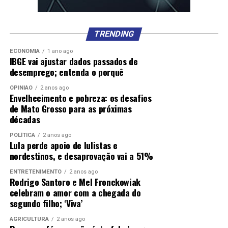
TRENDING
ECONOMIA
1 ano ago
IBGE vai ajustar dados passados de
desemprego; entenda o porquê
OPINIÃO
2 anos ago
Envelhecimento e pobreza: os desafios
de Mato Grosso para as próximas
décadas
POLÍTICA
2 anos ago
Lula perde apoio de lulistas e
nordestinos, e desaprovação vai a 51%
ENTRETENIMENTO
2 anos ago
Rodrigo Santoro e Mel Fronckowiak
celebram o amor com a chegada do
segundo filho; ‘Viva’
AGRICULTURA
2 anos ago