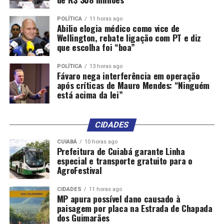
Inclusão de financiamento;
Baixa de financiamento;
POLÍTICA
11 horas ago
Abilio elogia médico como vice de
Requerimento para condutor PCD;
Wellington, rebate ligação com PT e diz
que escolha foi “boa”
Inclusão de atividade remunerada EAR na CNH
(para motoristas profissionais e de aplicativo);
POLÍTICA
13 horas ago
Fávaro nega interferência em operação
Emissão de certidão do condutor;
após críticas de Mauro Mendes: “Ninguém
está acima da lei”
Consulta de informações de veículos;
Defesa e Recurso de infração de trânsito e muitos
CIDADES
outros;
CUIABÁ
10 horas ago
Emissão da credencial de estacionamento de
Prefeitura de Cuiabá garante Linha
idoso (através do aplicativo Carteira Digital de
especial e transporte gratuito para o
AgroFestival
Trânsito);
Indicação de Real Infrator (através do aplicativo
CIDADES
11 horas ago
MP apura possível dano causado à
Carteira Digital de Trânsito).
paisagem por placa na Estrada de Chapada
dos Guimarães
Atendimento virtual