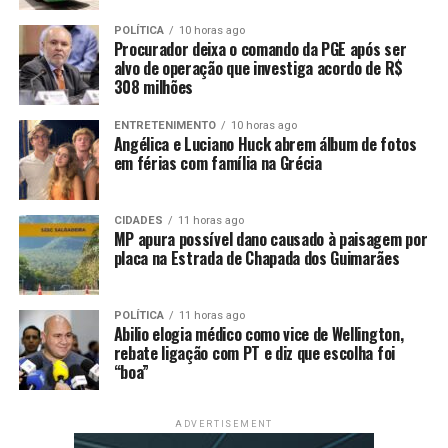
emitiu 405.547 Carteiras Nacional de Habilitação (CNH).
Foram realizadas 130.927 provas teóricas e 167.880
POLÍTICA
10 horas ago
provas práticas de direção. Também foram feitas
Procurador deixa o comando da PGE após ser
alvo de operação que investiga acordo de R$
423.943 coletas de imagem e de assinatura digital (CAV)
308 milhões
para processos de habilitação. Ainda, foram 262.749
renovações de CNH, 59.695 primeira habilitação
ENTRETENIMENTO
10 horas ago
Angélica e Luciano Huck abrem álbum de fotos
emitidas, 52.673 CNHs definitivas e 7.407 emissões de
em férias com família na Grécia
segunda via da CNH.
“Os números mostram a grandeza do Detran pela
CIDADES
11 horas ago
totalidade de atendimento e serviços realizados. São
MP apura possível dano causado à paisagem por
placa na Estrada de Chapada dos Guimarães
milhares de cidadãos todos os dias em nossas unidades
para realizar os mais diversos serviços na área de
veículos ou de habilitação. Por isso, nossa prioridade na
POLÍTICA
11 horas ago
atual gestão é melhorar a qualidade do nosso
Abilio elogia médico como vice de Wellington,
rebate ligação com PT e diz que escolha foi
atendimento, proporcionando maior conforto em
“boa”
nossas unidades e também expandir e aprimorar os
serviços ofertados de forma online, para
desburocratizar cada vez mais os nossos serviços”,
ADVERTISEMENT