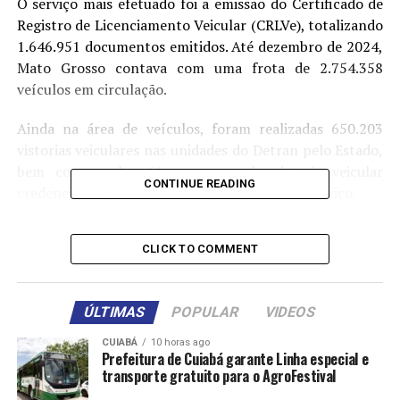
O serviço mais efetuado foi a emissão do Certificado de
Registro de Licenciamento Veicular (CRLVe), totalizando
1.646.951 documentos emitidos. Até dezembro de 2024,
Mato Grosso contava com uma frota de 2.754.358
veículos em circulação.
Ainda na área de veículos, foram realizadas 650.203
vistorias veiculares nas unidades do Detran pelo Estado,
bem como pelas 66 empresas de vistoria veicular
CONTINUE READING
credenciadas junto ao Detran para prestar o serviço.
Também foram realizadas 486.443 transferências de
CLICK TO COMMENT
propriedade veicular e 234.722 transferências de
veículos de município e Estado. Além disso, foram
confeccionadas 264.125 Placas de Identificação Veicular
ÚLTIMAS
POPULAR
VIDEOS
no padrão Mercosul pelas 131 empresas de estampagem
credenciadas ao Detran.
CUIABÁ
10 horas ago
Prefeitura de Cuiabá garante Linha especial e
transporte gratuito para o AgroFestival
Na área de habilitação, somente em 2024, o Detran