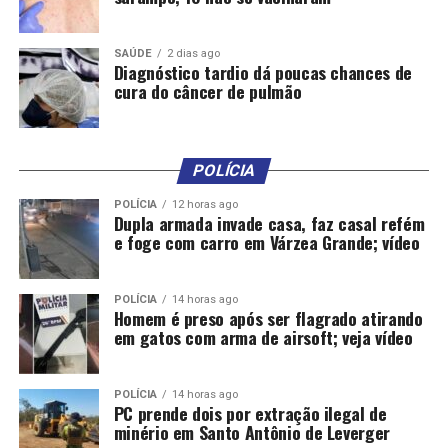
Os avanços no Detran são sentidos na prática por
centenas de cidadãos. Um deles é o motorista de
SAÚDE
2 dias ago
Diagnóstico tardio dá poucas chances de
aplicativo, Carlos Fabiano Almeida, que precisou ir à
cura do câncer de pulmão
unidade do Detran sede e agendou o atendimento pelo
site.
“Não ia ao Detran há muito tempo e fiquei
POLÍCIA
impressionado com a agilidade do atendimento, sem
POLÍCIA
12 horas ago
filas de espera, e gostei de ter agendado o horário para
Dupla armada invade casa, faz casal refém
ir. Achei muito prático. Resolvi o que precisava de forma
e foge com carro em Várzea Grande; vídeo
bem rápida”, relatou.
O atendimento presencial para todas as unidades do
POLÍCIA
14 horas ago
Homem é preso após ser flagrado atirando
Detran-MT deve ser agendado pelo
em gatos com arma de airsoft; veja vídeo
site:
www.detran.mt.gov.br
.
Serviços online
POLÍCIA
14 horas ago
PC prende dois por extração ilegal de
minério em Santo Antônio de Leverger
Além dos serviços presenciais, o Detran-MT conta com