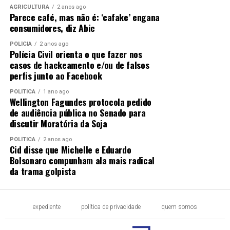
AGRICULTURA
2 anos ago
Parece café, mas não é: ‘cafake’ engana
consumidores, diz Abic
POLÍCIA
2 anos ago
Polícia Civil orienta o que fazer nos
casos de hackeamento e/ou de falsos
perfis junto ao Facebook
POLÍTICA
1 ano ago
Wellington Fagundes protocola pedido
de audiência pública no Senado para
discutir Moratória da Soja
POLÍTICA
2 anos ago
Cid disse que Michelle e Eduardo
Bolsonaro compunham ala mais radical
da trama golpista
expediente
política de privacidade
quem somos