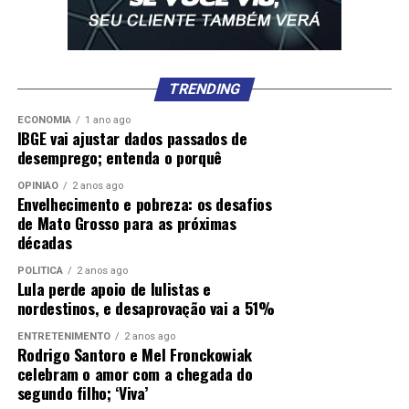
TRENDING
ECONOMIA
1 ano ago
IBGE vai ajustar dados passados de
desemprego; entenda o porquê
OPINIÃO
2 anos ago
Envelhecimento e pobreza: os desafios
de Mato Grosso para as próximas
décadas
POLÍTICA
2 anos ago
Lula perde apoio de lulistas e
nordestinos, e desaprovação vai a 51%
ENTRETENIMENTO
2 anos ago
Rodrigo Santoro e Mel Fronckowiak
celebram o amor com a chegada do
segundo filho; ‘Viva’