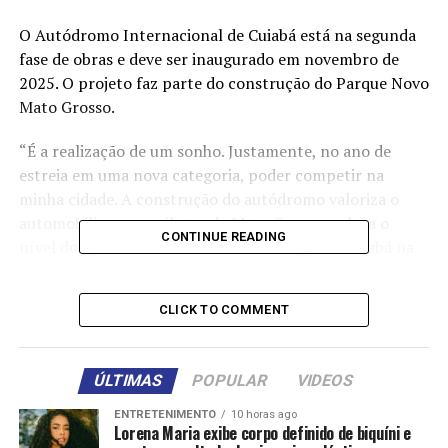
O Autódromo Internacional de Cuiabá está na segunda
fase de obras e deve ser inaugurado em novembro de
2025. O projeto faz parte do construção do Parque Novo
Mato Grosso.
“É a realização de um sonho. Justamente, no ano de
estreia em uma nova categoria, poder competir na
minha cidade. A construção do autódromo valoriza o
automobilismo, os pilotos de Mato Grosso e eleva o
CONTINUE READING
nível dos profissionais no estado. A etapa de Cuiabá na
Stock Series deve ser a última da temporada. Espero
chegar brigando pelo título”, destaca o piloto.
CLICK TO COMMENT
Depois de uma década, Mato Grosso volta a ter um
piloto na Stock. Em 2015, João Pretto foi o
ÚLTIMAS
POPULAR
VIDEOS
representante do estado. Antes Reck Júnior figurou na
categoria em 2005.
ENTRETENIMENTO
10 horas ago
Lorena Maria exibe corpo definido de biquíni e