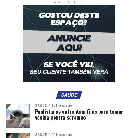
Oscar e São Paulo encaminham acordo por três
ADVERTISEMENT
temporadas
SAÚDE
SAÚDE
15 horas ago
Paulistanos enfrentam filas para tomar
vacina contra sarampo
SAÚDE
20 horas ago