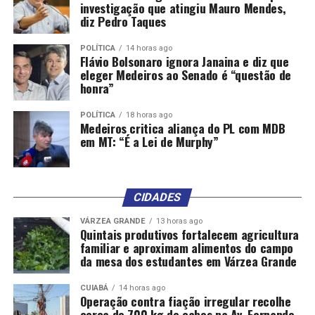
investigação que atingiu Mauro Mendes,
diz Pedro Taques
POLÍTICA
14 horas ago
Flávio Bolsonaro ignora Janaina e diz que
eleger Medeiros ao Senado é “questão de
honra”
POLÍTICA
18 horas ago
Medeiros critica aliança do PL com MDB
em MT: “É a Lei de Murphy”
CIDADES
VÁRZEA GRANDE
13 horas ago
Quintais produtivos fortalecem agricultura
familiar e aproximam alimentos do campo
da mesa dos estudantes em Várzea Grande
CUIABÁ
14 horas ago
Operação contra fiação irregular recolhe
cerca de 700 kg de cabos na Av. Fernando