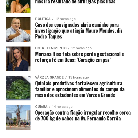
mostra resultado de cirurgias plásticas
Kuhn é o grande nome do automobilismo no Brasil. Ele
foi destaque ao ser campeão de tudo na temporada 2024
da Turismo Nacional. O piloto ainda faturou os troféus
POLÍTICA
12 horas ago
na Endurance e Overall (soma de pontos em todas as
Caso dos consignados abriu caminho para
investigação que atingiu Mauro Mendes, diz
provas do ano).
Pedro Taques
ENTRETENIMENTO
12 horas ago
Mariana Rios fala sobre perda gestacional e
reforça fé em Deus: ‘Coração em paz’
Comentários
VÁRZEA GRANDE
13 horas ago
Quintais produtivos fortalecem agricultura
familiar e aproximam alimentos do campo da
RELATED TOPICS:
CONQUISTA
CUIABANO
DESTAQUE
mesa dos estudantes em Várzea Grande
ESPORTES
GARANTE
INTERLAGOS
PILOTO
SERIES
STOCK
TITULO
VAGA
CUIABÁ
14 horas ago
Operação contra fiação irregular recolhe cerca
UP NEXT
de 700 kg de cabos na Av. Fernando Corrêa
Pedro Caixinha desembarca no Brasil e fala pela
primeira vez como técnico do Santos
DON'T MISS