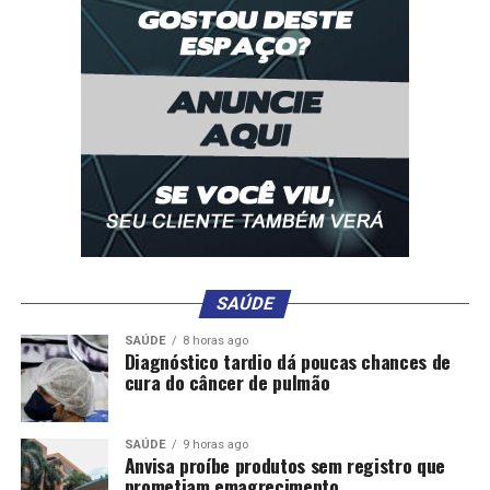
Comentários
RELATED TOPICS:
ACORDO
DESTAQUE
ENCAMINHAM
ESPORTES
OSCAR
PAULO
POR
SÃO
TEMPORADAS
TRÊS
UP NEXT
Piloto cuiabano conquista título da Overall em
Interlagos e garante vaga na Stock Series
DON'T MISS
Mixto se reforça para o mato-grossense com meia que
estava no futebol paulista
SAÚDE
SAÚDE
8 horas ago
Diagnóstico tardio dá poucas chances de
cura do câncer de pulmão
SAÚDE
9 horas ago
Anvisa proíbe produtos sem registro que
prometiam emagrecimento