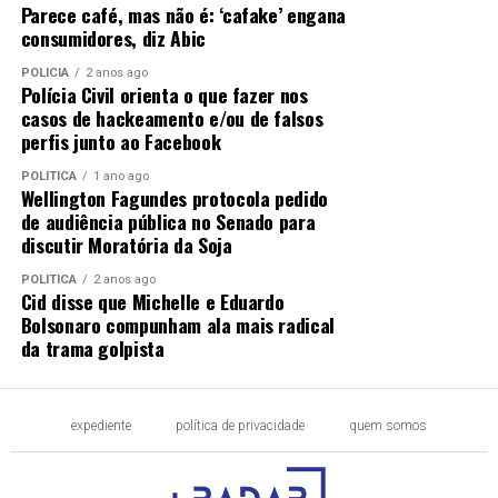
Parece café, mas não é: ‘cafake’ engana
consumidores, diz Abic
POLÍCIA
2 anos ago
Polícia Civil orienta o que fazer nos
casos de hackeamento e/ou de falsos
perfis junto ao Facebook
POLÍTICA
1 ano ago
Wellington Fagundes protocola pedido
de audiência pública no Senado para
discutir Moratória da Soja
POLÍTICA
2 anos ago
Cid disse que Michelle e Eduardo
Bolsonaro compunham ala mais radical
da trama golpista
expediente
política de privacidade
quem somos