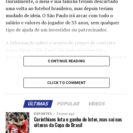
Inicialmente, o meia e sua família teriam descartado
uma volta ao futebol brasileiro, mas depois teriam
mudado de ideia. O São Paulo irá arcar com todo o
salário e valores do jogador de 33 anos, sem qualquer
tipo de ajuda de um investidor ou patrocinador.
A informação sobre o acerto do tempo de contrato
entre Oscar e São Paulo foi dada inicialmente
pelo
G
lobo Esporte, e confirmada pela Gazeta Esportiva.
CONTINUE READING
Oscar passará por exames médicos nos próximos dias, ao
contrário do restante do elenco, que já foi submetido
CLICK TO COMMENT
aos testes no fim da temporada, em programação para a
viagem de pré-temporada para os EUA, marcada para o
dia 8 de janeiro.
ÚLTIMAS
POPULAR
VIDEOS
Outro fator importante para Oscar acertar com o
ESPORTES
3 horas ago
Tricolor Paulista foi que, acompanhando as redes
Corinthians luta e ganha do Inter, mas cai nas
oitavas da Copa do Brasil
sociais, o meia teria entendido que a maioria da torcida