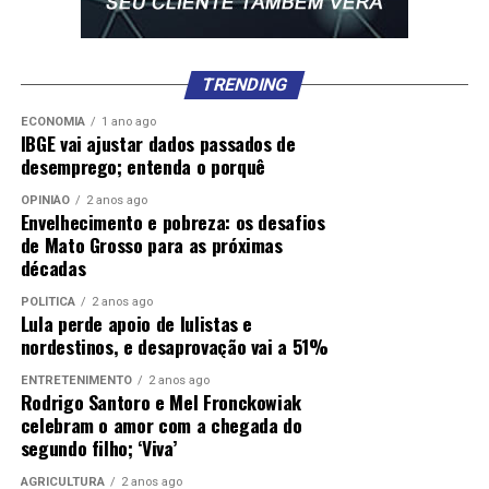
TRENDING
ECONOMIA
1 ano ago
IBGE vai ajustar dados passados de
desemprego; entenda o porquê
OPINIÃO
2 anos ago
Envelhecimento e pobreza: os desafios
de Mato Grosso para as próximas
décadas
POLÍTICA
2 anos ago
Lula perde apoio de lulistas e
nordestinos, e desaprovação vai a 51%
ENTRETENIMENTO
2 anos ago
Rodrigo Santoro e Mel Fronckowiak
celebram o amor com a chegada do
segundo filho; ‘Viva’
AGRICULTURA
2 anos ago