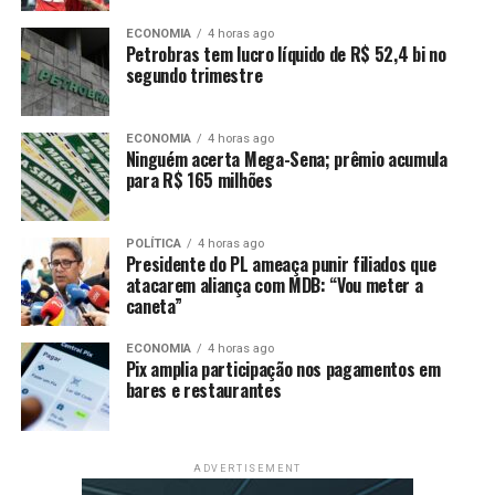
são-paulina aprovaria sua volta, superando sua saída
conturbada do clube em 2009, quando foi para
ECONOMIA
4 horas ago
o Internacional.
Petrobras tem lucro líquido de R$ 52,4 bi no
segundo trimestre
Em sua última temporada na China, Oscar teve ótimos
números. Foram 39 jogos, 16 gols marcados e incríveis
ECONOMIA
4 horas ago
29 assistências. Seu último jogo é recente, quando
Ninguém acerta Mega-Sena; prêmio acumula
para R$ 165 milhões
esteve em campo no empate em 1 a 1 do Shangai com o
Gwangju, no dia 3 de dezembro.
POLÍTICA
4 horas ago
Oscar foi revelado nas categorias de base do São Paulo,
Presidente do PL ameaça punir filiados que
tendo participado dos títulos brasileiros de 2007 e 2008.
atacarem aliança com MDB: “Vou meter a
caneta”
Entretanto, deixou o Tricolor Paulista em 2009, uma
saída conturbada para o Internacional, onde foi
ECONOMIA
4 horas ago
campeão da Copa Libertadores de 2010.
Pix amplia participação nos pagamentos em
bares e restaurantes
ADVERTISEMENT