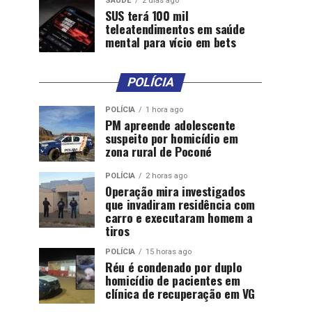
SAÚDE
2 dias ago
SUS terá 100 mil
teleatendimentos em saúde
mental para vício em bets
POLÍCIA
POLÍCIA
1 hora ago
PM apreende adolescente
suspeito por homicídio em
zona rural de Poconé
POLÍCIA
2 horas ago
Operação mira investigados
que invadiram residência com
carro e executaram homem a
tiros
POLÍCIA
15 horas ago
Réu é condenado por duplo
homicídio de pacientes em
clínica de recuperação em VG