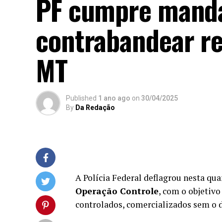
PF cumpre manda
contrabandear r
MT
Published
1 ano ago
on
30/04/2025
By
Da Redação
A Polícia Federal deflagrou nesta qua
Operação Controle
, com o objetiv
controlados, comercializados sem o 