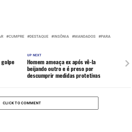
AR
CUMPRE
DESTAQUE
INSÔNIA
MANDADOS
PARA
UP NEXT
 golpe
Homem ameaça ex após vê-la
beijando outro e é preso por
descumprir medidas protetivas
CLICK TO COMMENT