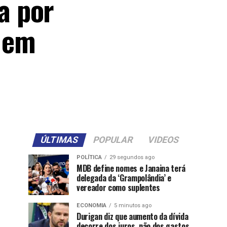
a por
 em
ÚLTIMAS
POPULAR
VIDEOS
POLÍTICA
29 segundos ago
MDB define nomes e Janaina terá
delegada da ‘Grampolândia’ e
vereador como suplentes
ECONOMIA
5 minutos ago
Durigan diz que aumento da dívida
decorre dos juros, não dos gastos