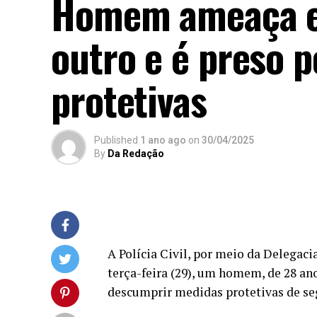
Homem ameaça ex
outro e é preso 
protetivas
Published
1 ano ago
on
30/04/2025
By
Da Redação
A Polícia Civil, por meio da Delegaci
terça-feira (29), um homem, de 28 ano
descumprir medidas protetivas de seg