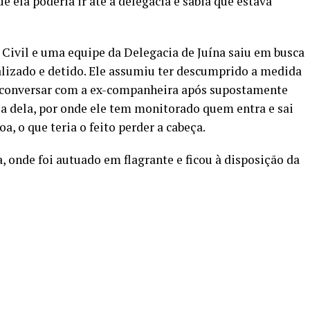
e ela poderia ir até a delegacia e sabia que estava
Civil e uma equipe da Delegacia de Juína saiu em busca
alizado e detido. Ele assumiu ter descumprido a medida
al conversar com a ex-companheira após supostamente
ja dela, por onde ele tem monitorado quem entra e sai
oa, o que teria o feito perder a cabeça.
a, onde foi autuado em flagrante e ficou à disposição da