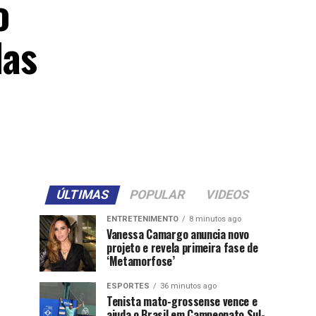
o
das
ÚLTIMAS
POPULAR
VIDEOS
ENTRETENIMENTO
8 minutos ago
Vanessa Camargo anuncia novo
projeto e revela primeira fase de
‘Metamorfose’
ESPORTES
36 minutos ago
Tenista mato-grossense vence e
ajuda o Brasil em Campeonato Sul-