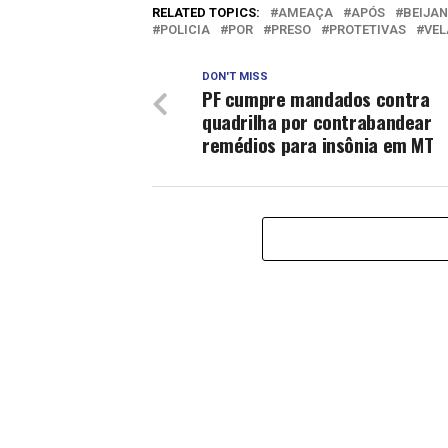
RELATED TOPICS:
AMEAÇA
APÓS
BEIJA
POLICIA
POR
PRESO
PROTETIVAS
VEL
DON'T MISS
PF cumpre mandados contra
quadrilha por contrabandear
remédios para insônia em MT