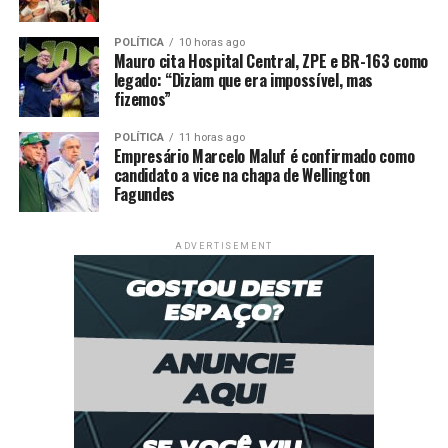
descobrirem seu potencial, competindo em eventos
como o Brasileiro de BMX.”
POLÍTICA
10 horas ago
Mauro cita Hospital Central, ZPE e BR-163 como
legado: “Diziam que era impossível, mas
As aulas serão realizadas na pista de bicicross localizada
fizemos”
na avenida das Araras, em frente ao Pronto
Atendimento (PA), no bairro Jardim. A secretaria
POLÍTICA
11 horas ago
Empresário Marcelo Maluf é confirmado como
recomenda que os interessados façam a inscrição
candidato a vice na chapa de Wellington
quanto antes, pois as vagas são limitadas.
Fagundes
Receba em seu WhatsApp informações publicadas em Só
Notícias. Clique aqui.
ADVERTISEMENT
Comentários