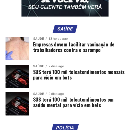
RELATED TOPICS:
ATIVIDADES
BMX
DESTAQUE
ESPORTES
ESPORTIVO
INCLUIR
MUTUM
NOVA
PASSA
PROGRAMA
SAÚDE
UP NEXT
Ancelotti anuncia 26 convocados para a Copa do Mundo;
SAÚDE
13 horas ago
Empresas devem facilitar vacinação de
veja lista
trabalhadores contra o sarampo
DON'T MISS
Abertas inscrições para Copa de Futebol 7 em Lucas do
Rio Verde; R$ 20 mil em prêmios
SAÚDE
2 dias ago
SUS terá 100 mil teleatendimentos mensais
para vício em bets
SAÚDE
2 dias ago
SUS terá 100 mil teleatendimentos em
saúde mental para vício em bets
POLÍCIA