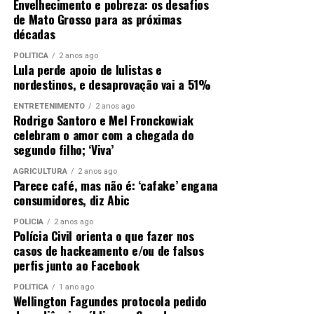
Envelhecimento e pobreza: os desafios
de Mato Grosso para as próximas
décadas
POLÍTICA
2 anos ago
Lula perde apoio de lulistas e
nordestinos, e desaprovação vai a 51%
ENTRETENIMENTO
2 anos ago
Rodrigo Santoro e Mel Fronckowiak
celebram o amor com a chegada do
segundo filho; ‘Viva’
AGRICULTURA
2 anos ago
Parece café, mas não é: ‘cafake’ engana
consumidores, diz Abic
POLÍCIA
2 anos ago
Polícia Civil orienta o que fazer nos
casos de hackeamento e/ou de falsos
perfis junto ao Facebook
POLÍTICA
1 ano ago
Wellington Fagundes protocola pedido