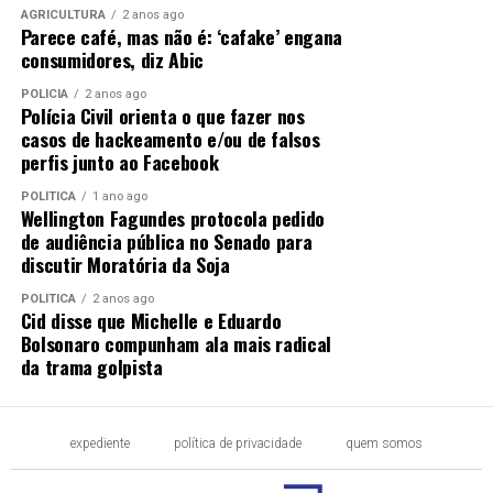
AGRICULTURA
2 anos ago
Parece café, mas não é: ‘cafake’ engana
consumidores, diz Abic
POLÍCIA
2 anos ago
Polícia Civil orienta o que fazer nos
casos de hackeamento e/ou de falsos
perfis junto ao Facebook
POLÍTICA
1 ano ago
Wellington Fagundes protocola pedido
de audiência pública no Senado para
discutir Moratória da Soja
POLÍTICA
2 anos ago
Cid disse que Michelle e Eduardo
Bolsonaro compunham ala mais radical
da trama golpista
expediente
política de privacidade
quem somos