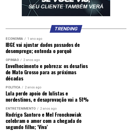
TRENDING
ECONOMIA
1 ano ago
IBGE vai ajustar dados passados de
desemprego; entenda o porquê
OPINIÃO
2 anos ago
Envelhecimento e pobreza: os desafios
de Mato Grosso para as próximas
décadas
POLÍTICA
2 anos ago
Lula perde apoio de lulistas e
nordestinos, e desaprovação vai a 51%
ENTRETENIMENTO
2 anos ago
Rodrigo Santoro e Mel Fronckowiak
celebram o amor com a chegada do
segundo filho; ‘Viva’