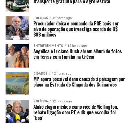
o marido: ‘paz e sossego’
transporte gratuito para o AgroFestival
POLÍTICA
12 horas ago
Procurador deixa o comando da PGE após ser
alvo de operação que investiga acordo de R$
308 milhões
ENTRETENIMENTO
12 horas ago
Angélica e Luciano Huck abrem álbum de fotos
em férias com família na Grécia
CIDADES
12 horas ago
MP apura possível dano causado à paisagem por
placa na Estrada de Chapada dos Guimarães
POLÍTICA
12 horas ago
Abilio elogia médico como vice de Wellington,
rebate ligação com PT e diz que escolha foi
“boa”