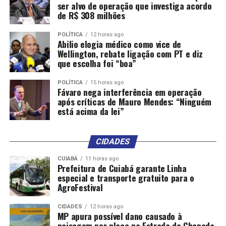
ser alvo de operação que investiga acordo
de R$ 308 milhões
POLÍTICA
12 horas ago
Abilio elogia médico como vice de
Wellington, rebate ligação com PT e diz
que escolha foi “boa”
POLÍTICA
15 horas ago
Fávaro nega interferência em operação
após críticas de Mauro Mendes: “Ninguém
está acima da lei”
CIDADES
CUIABÁ
11 horas ago
Prefeitura de Cuiabá garante Linha
especial e transporte gratuito para o
AgroFestival
CIDADES
12 horas ago
MP apura possível dano causado à
paisagem por placa na Estrada de Chapada