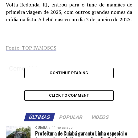
Volta Redonda, RJ, entrou para o time de mamães de
primeira viagem de 2025, com outros grandes nomes da
mídia na lista. A bebê nasceu no dia 2 de janeiro de 2025.
Fonte: TOP FAMOSOS
Comentários
CONTINUE READING
RELATED TOPICS:
AMADA
AURORA
DUDA
FILHA
MINHA
NASCE
PRIMEIRA
REIS
SCHIVIATTI
TÃO
CLICK TO COMMENT
UP NEXT
Maíra Cardi chora ao falar de perda do bebê que
esperava com Thiago Nigro: ‘Um vazio’
ÚLTIMAS
POPULAR
VIDEOS
DON'T MISS
CUIABÁ
11 horas ago
Larissa Manoela exibe cliques de seu 1º dia do ano com
Prefeitura de Cuiabá garante Linha especial e