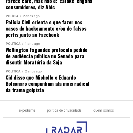
Parece café, mas não é: ‘cafake’ engana
consumidores, diz Abic
POLÍCIA
2 anos ago
Polícia Civil orienta o que fazer nos
casos de hackeamento e/ou de falsos
perfis junto ao Facebook
POLÍTICA
1 ano ago
Wellington Fagundes protocola pedido
de audiência pública no Senado para
discutir Moratória da Soja
POLÍTICA
2 anos ago
Cid disse que Michelle e Eduardo
Bolsonaro compunham ala mais radical
da trama golpista
expediente
política de privacidade
quem somos