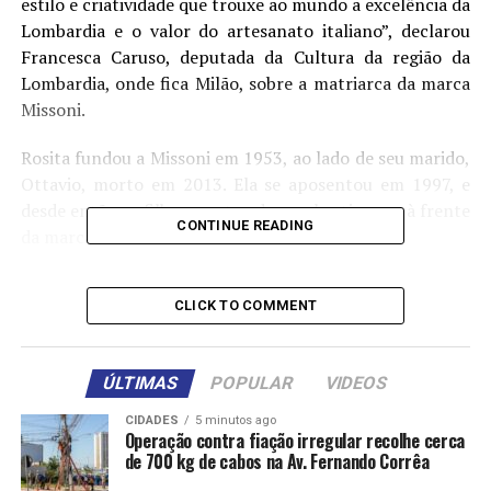
estilo e criatividade que trouxe ao mundo a excelência da
Lombardia e o valor do artesanato italiano”, declarou
Francesca Caruso, deputada da Cultura da região da
Lombardia, onde fica Milão, sobre a matriarca da marca
Missoni.
Rosita fundou a Missoni em 1953, ao lado de seu marido,
Ottavio, morto em 2013. Ela se aposentou em 1997, e
desde então os filhos e netos do casal estiveram à frente
CONTINUE READING
da marca mundialmente conhecida.
A grife fez sucesso pela criação de peças ousadas e
CLICK TO COMMENT
coloridas, com diferentes combinações de estampas e
linhas.
ÚLTIMAS
POPULAR
VIDEOS
Rosita e Ottavio se conheceram em 1948, quando ele
ainda era atleta e competiu nas Olimpíadas de Londres
CIDADES
5 minutos ago
daquele ano. Na época, Rosita estudava inglês com
Operação contra fiação irregular recolhe cerca
de 700 kg de cabos na Av. Fernando Corrêa
freiras da Santa Cruz, que decidiram fazer uma excursão