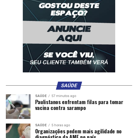
RELATED TOPICS:
COLORIDAS
DESTAQUE
ESTAMPAS
FUNDADORA
GRIFE
ITALIANA
MISSONI
MORRE
ROSITA
SAÚDE
UP NEXT
Quatro superalimentos que devia comer todos os dias
DON'T MISS
Panquecas de iogurte ‘light’. Receita facílima com três
ingredientes
SAÚDE
SAÚDE
57 minutos ago
Paulistanos enfrentam filas para tomar
vacina contra sarampo
SAÚDE
5 horas ago
Organizações pedem mais agilidade no
diagnóstico da AME no país