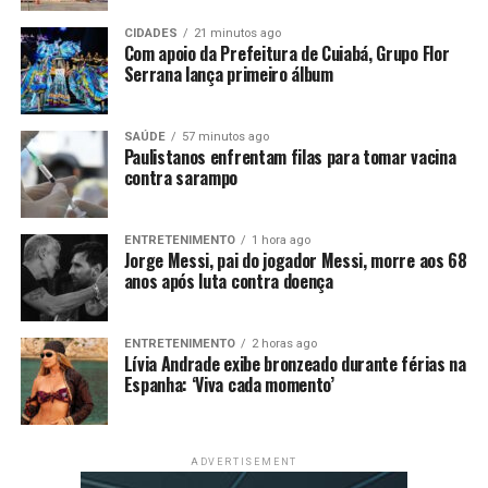
à capital inglesa.
CIDADES
21 minutos ago
O casamento aconteceu cinco anos depois, em 1953.
Com apoio da Prefeitura de Cuiabá, Grupo Flor
Serrana lança primeiro álbum
Ottavio já tinha um pequeno negócio que confeccionava
malhas esportivas de lã na cor azul brilhante e com
zíper. A inovação, que permitiu vestir calças sem
SAÚDE
57 minutos ago
precisar tirar os sapatos, conquistou diversas federações
Paulistanos enfrentam filas para tomar vacina
contra sarampo
italianas, inclusive a de atletismo -que a adotou nos
Jogos Olímpicos de Londres, em 1948, segundo a AFP.
ENTRETENIMENTO
1 hora ago
Leia Também:
Panquecas de iogurte ‘light’. Receita
Jorge Messi, pai do jogador Messi, morre aos 68
facílima com três ingredientes
anos após luta contra doença
ENTRETENIMENTO
2 horas ago
Lívia Andrade exibe bronzeado durante férias na
Espanha: ‘Viva cada momento’
Comentários
ADVERTISEMENT