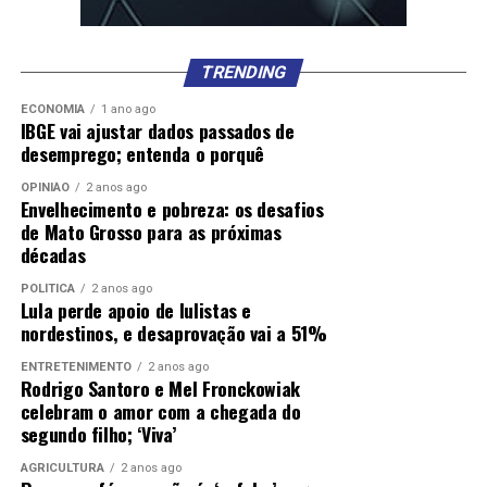
TRENDING
ECONOMIA
1 ano ago
IBGE vai ajustar dados passados de
desemprego; entenda o porquê
OPINIÃO
2 anos ago
Envelhecimento e pobreza: os desafios
de Mato Grosso para as próximas
décadas
POLÍTICA
2 anos ago
Lula perde apoio de lulistas e
nordestinos, e desaprovação vai a 51%
ENTRETENIMENTO
2 anos ago
Rodrigo Santoro e Mel Fronckowiak
celebram o amor com a chegada do
segundo filho; ‘Viva’
AGRICULTURA
2 anos ago