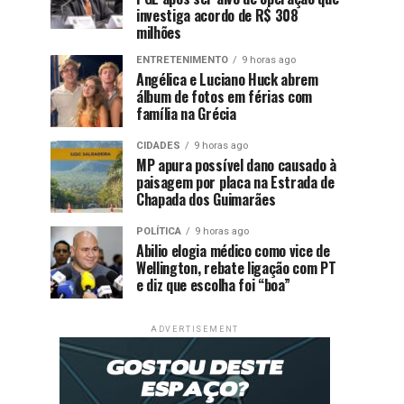
investiga acordo de R$ 308
milhões
ENTRETENIMENTO
9 horas ago
Angélica e Luciano Huck abrem
álbum de fotos em férias com
família na Grécia
CIDADES
9 horas ago
MP apura possível dano causado à
paisagem por placa na Estrada de
Chapada dos Guimarães
POLÍTICA
9 horas ago
Abilio elogia médico como vice de
Wellington, rebate ligação com PT
e diz que escolha foi “boa”
ADVERTISEMENT