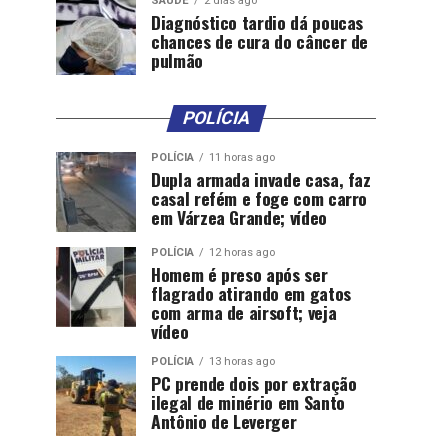
SAÚDE
2 dias ago
Diagnóstico tardio dá poucas
chances de cura do câncer de
pulmão
POLÍCIA
POLÍCIA
11 horas ago
Dupla armada invade casa, faz
casal refém e foge com carro
em Várzea Grande; vídeo
POLÍCIA
12 horas ago
Homem é preso após ser
flagrado atirando em gatos
com arma de airsoft; veja
vídeo
POLÍCIA
13 horas ago
PC prende dois por extração
ilegal de minério em Santo
Antônio de Leverger