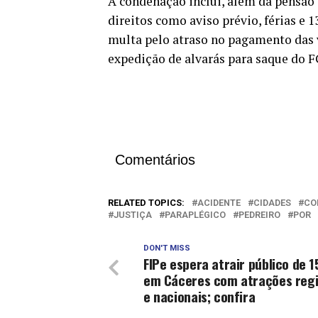
A condenação inclui, além da pensão
direitos como aviso prévio, férias e 
multa pelo atraso no pagamento das 
expedição de alvarás para saque do 
Comentários
RELATED TOPICS:
ACIDENTE
CIDADES
CO
JUSTIÇA
PARAPLÉGICO
PEDREIRO
POR
DON'T MISS
FIPe espera atrair público de 1
em Cáceres com atrações regi
e nacionais; confira