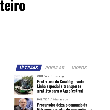
teiro
ÚLTIMAS
POPULAR
VIDEOS
CUIABÁ
8 horas ago
Prefeitura de Cuiabá garante
Linha especial e transporte
gratuito para o AgroFestival
POLÍTICA
9 horas ago
Procurador deixa o comando da
PGE após ser alvo de operação que