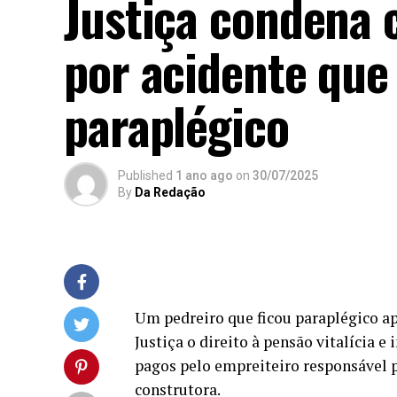
Justiça condena 
por acidente que
paraplégico
Published
1 ano ago
on
30/07/2025
By
Da Redação
Um pedreiro que ficou paraplégico a
Justiça o direito à pensão vitalícia 
pagos pelo empreiteiro responsável pe
construtora.