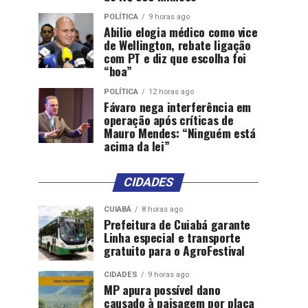
POLÍTICA
9 horas ago
Abilio elogia médico como vice
de Wellington, rebate ligação
com PT e diz que escolha foi
“boa”
POLÍTICA
12 horas ago
Fávaro nega interferência em
operação após críticas de
Mauro Mendes: “Ninguém está
acima da lei”
CIDADES
CUIABÁ
8 horas ago
Prefeitura de Cuiabá garante
Linha especial e transporte
gratuito para o AgroFestival
CIDADES
9 horas ago
MP apura possível dano
causado à paisagem por placa