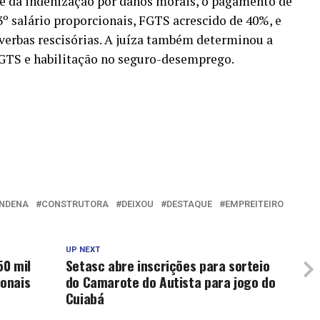
 e da indenização por danos morais, o pagamento de
13º salário proporcionais, FGTS acrescido de 40%, e
verbas rescisórias. A juíza também determinou a
FGTS e habilitação no seguro-desemprego.
NDENA
CONSTRUTORA
DEIXOU
DESTAQUE
EMPREITEIRO
UP NEXT
50 mil
Setasc abre inscrições para sorteio
onais
do Camarote do Autista para jogo do
Cuiabá