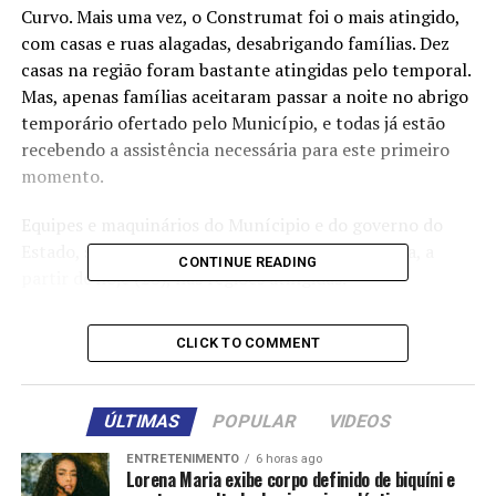
Curvo. Mais uma vez, o Construmat foi o mais atingido,
com casas e ruas alagadas, desabrigando famílias. Dez
casas na região foram bastante atingidas pelo temporal.
Mas, apenas famílias aceitaram passar a noite no abrigo
temporário ofertado pelo Município, e todas já estão
recebendo a assistência necessária para este primeiro
momento.
Equipes e maquinários do Munícipio e do governo do
Estado, serão remanejados para uma força-tarefa, a
CONTINUE READING
partir de hoje (28), nas regiões atingidas.
Apesar de toda a manutenção preventiva que vinha
CLICK TO COMMENT
sendo feita pelas secretarias municipais de Viação,
Obras e Urbanismo e de Serviços Públicos e Mobilidade,
desde fevereiro – quando a região foi fortemente
ÚLTIMAS
POPULAR
VIDEOS
castigada pelas chuvas – o trabalho não impediu que
casas fossem invadidas nesse final de tarde e começo de
ENTRETENIMENTO
6 horas ago
Lorena Maria exibe corpo definido de biquíni e
noite.