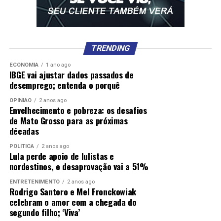
TRENDING
ECONOMIA
1 ano ago
IBGE vai ajustar dados passados de
desemprego; entenda o porquê
OPINIÃO
2 anos ago
Envelhecimento e pobreza: os desafios
de Mato Grosso para as próximas
décadas
POLÍTICA
2 anos ago
Lula perde apoio de lulistas e
nordestinos, e desaprovação vai a 51%
ENTRETENIMENTO
2 anos ago
Rodrigo Santoro e Mel Fronckowiak
celebram o amor com a chegada do
segundo filho; ‘Viva’