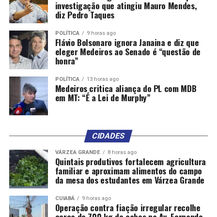
investigação que atingiu Mauro Mendes,
diz Pedro Taques
POLÍTICA
9 horas ago
Flávio Bolsonaro ignora Janaina e diz que
Comentários
eleger Medeiros ao Senado é “questão de
honra”
RELATED TOPICS:
ATINGIDAS
CHUVAS
CIDADES
POLÍTICA
13 horas ago
DESTAQUE
ENCAMINHADAS
ESCOLA
FAMÍLIAS
Medeiros critica aliança do PL com MDB
FORTES
PARA
PELAS
SÃO
em MT: “É a Lei de Murphy”
UP NEXT
Mato Grosso reduz 52,2% dos casos de malária no
primeiro trimestre de 2025
CIDADES
DON'T MISS
Polícia Militar lança projeto social para capacitação
VÁRZEA GRANDE
8 horas ago
Quintais produtivos fortalecem agricultura
gratuita de mulheres
familiar e aproximam alimentos do campo
da mesa dos estudantes em Várzea Grande
CUIABÁ
9 horas ago
Operação contra fiação irregular recolhe
cerca de 700 kg de cabos na Av. Fernando