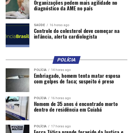
Organizações pedem mais agilidade no
da Casa Civil, Fábio Garcia.
diagnóstico da AME no país
“Neste momento, nossa prioridade é acolher e garantir
a segurança dos nossos munícipes para que possam
SAÚDE
16 horas ago
Controle do colesterol deve começar na
voltar com tranquilidade, muito em breve, para suas
infância, alerta cardiologista
casas”, disse Moretti.
A secretaria municipal de Assistência Social, Cristina
Saíto, também esteve in loco conversando com as
POLÍCIA
famílias e oferecendo o abrigo temporário. Na escola, a
POLÍCIA
14 horas ago
secretaria está realizando uma triagem para verificar de
Embriagado, homem tenta matar esposa
forma individual as necessidades pontuais de cada
com golpes de faca; suspeito é preso
abrigado.
Durante o primeiro atendimento às famílias, ainda
POLÍCIA
16 horas ago
Homem de 35 anos é encontrado morto
debaixo de chuva, o comandante da Guarda Municipal,
dentro de residência em Cuiabá
Julianos Lemos, interditou o acesso às ruas, para que o
vai e vem de carros – que teimavam em passar pelo
POLÍCIA
17 horas ago
alagamento – não levasse mais água para dentro das
Força Tática prende foragido da Justiça e