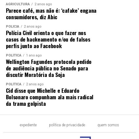
AGRICULTURA
2 anos ago
Parece café, mas não é: ‘cafake’ engana
consumidores, diz Abic
POLÍCIA
2 anos ago
Polícia Civil orienta o que fazer nos
casos de hackeamento e/ou de falsos
perfis junto ao Facebook
POLÍTICA
1 ano ago
Wellington Fagundes protocola pedido
de audiência pública no Senado para
discutir Moratória da Soja
POLÍTICA
2 anos ago
Cid disse que Michelle e Eduardo
Bolsonaro compunham ala mais radical
da trama golpista
expediente
política de privacidade
quem somos