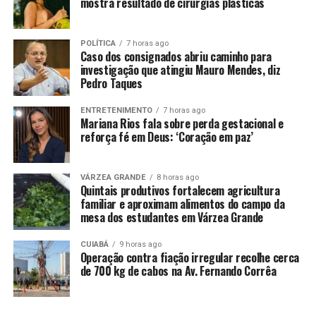
mostra resultado de cirurgias plásticas
“Estamos aqui prestando o primeiro atendimento aos
moradores atingidos. Orientando para buscarem um
POLÍTICA
7 horas ago
Caso dos consignados abriu caminho para
local mais seguro, como também já fazendo novamente
investigação que atingiu Mauro Mendes, diz
o serviço de desobstrução das galerias pluviais para que
Pedro Taques
as águas escoem mais rápido”, afirmou a prefeita.
ENTRETENIMENTO
7 horas ago
Mariana Rios fala sobre perda gestacional e
In loco, a prefeita acompanhada da Guarda Municipal,
reforça fé em Deus: ‘Coração em paz’
da Defesa Civil, de secretários municipais e do vereador
Samir Katumata (PL), a prefeita conversou com
moradores, entrou em casas alagadas e conscientizou os
VÁRZEA GRANDE
8 horas ago
Quintais produtivos fortalecem agricultura
mais atingidos e irem para a Escola Municipal de
familiar e aproximam alimentos do campo da
Educação Básica (EMEB) ‘Apolônio Frutuoso da Silva’,
mesa dos estudantes em Várzea Grande
local escolhido para atender às famílias desabrigadas.
CUIABÁ
9 horas ago
Para esse acolhimento, a Prefeitura de Várzea Grande
Operação contra fiação irregular recolhe cerca
de 700 kg de cabos na Av. Fernando Corrêa
está disponibilizando colchões, cobertores, toalhas,
travesseiros, refeição e dois ônibus para o transporte
das famílias que serão abrigadas na EMEB. Essa unidade