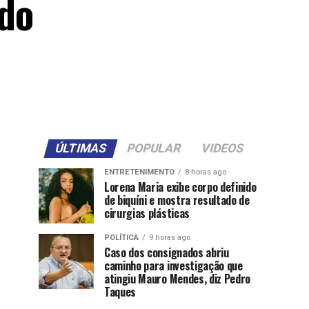
ido
ÚLTIMAS
POPULAR
VIDEOS
ENTRETENIMENTO
8 horas ago
Lorena Maria exibe corpo definido
de biquíni e mostra resultado de
cirurgias plásticas
POLÍTICA
9 horas ago
Caso dos consignados abriu
caminho para investigação que
atingiu Mauro Mendes, diz Pedro
Taques