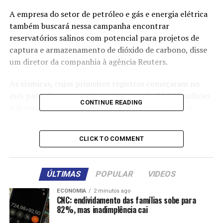
A empresa do setor de petróleo e gás e energia elétrica
também buscará nessa campanha encontrar
reservatórios salinos com potencial para projetos de
captura e armazenamento de dióxido de carbono, disse
um diretor da companhia à agência Reuters.
As sísmicas, cujos primeiros registros começaram no
mês passado, preveem investimentos de R$ 200 milhões
CONTINUE READING
e deverão durar cerca de um ano e meio, segundo o
diretor de Exploração, Reservatório e Tecnologias de
Baixo Carbono na Eneva, Frederico Miranda.
CLICK TO COMMENT
A expectativa da empresa é iniciar uma campanha de
perfurações na região provavelmente em 2027, o que
ÚLTIMAS
POPULAR
VIDEOS
interromperia um jejum de poços exploratórios e
produtivos de mais de 20 anos na Bacia do Paraná, que
ECONOMIA
2 minutos ago
CNC: endividamento das famílias sobe para
abrange os Estados do rio Paraná, segundo dados da
82%, mas inadimplência cai
reguladora ANP.