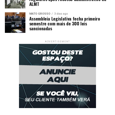
estados
ALMT
DON'T MISS
MATO GROSSO
3 dias ago
Plantio de soja atinge 4,5% no Brasil, diz AgRural;
Assembleia Legislativa fecha primeiro
ritmo no MT é o mais lento em anos
semestre com mais de 300 leis
sancionadas
ADVERTISEMENT