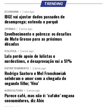
TRENDING
ECONOMIA
1 ano ago
IBGE vai ajustar dados passados de
desemprego; entenda o porquê
OPINIÃO
2 anos ago
Envelhecimento e pobreza: os desafios
de Mato Grosso para as próximas
décadas
POLÍTICA
2 anos ago
Lula perde apoio de lulistas e
nordestinos, e desaprovação vai a 51%
ENTRETENIMENTO
2 anos ago
Rodrigo Santoro e Mel Fronckowiak
celebram o amor com a chegada do
segundo filho; ‘Viva’
AGRICULTURA
2 anos ago
Parece café, mas não é: ‘cafake’ engana
consumidores, diz Abic