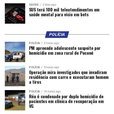
Miranda não revelou nomes das usinas interessadas.
SAÚDE
2 dias ago
SUS terá 100 mil teleatendimentos em
A proximidade das usinas com os ativos que serão
saúde mental para vício em bets
explorados pela Eneva, segundo ele, permitiria reduzir
custos relacionados ao transporte do CO2.
Miranda comentou que quando a Eneva arrematou os
POLÍCIA
quatro blocos na Bacia do Paraná, no segundo ciclo de
POLÍCIA
2 horas ago
oferta permanente da ANP, em 2021, tinha uma
PM apreende adolescente suspeito por
homicídio em zona rural de Poconé
estratégia bem focada no potencial de gás natural na
região.
POLÍCIA
3 horas ago
A companhia é operadora dos blocos, com 70% de
Operação mira investigados que invadiram
participação, e tem a Brava — nova petroleira formada
residência com carro e executaram homem
a tiros
pela fusão entre 3R e Enauta — como sócia.
POLÍCIA
16 horas ago
Resevatórios para usinas
Réu é condenado por duplo homicídio de
pacientes em clínica de recuperação em
VG
Porém, ao avançar com projetos relacionados à
descarbonização, chamaram a atenção da Eneva dados