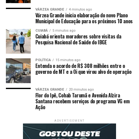
“A gente vai procurar gás natural, mas toda informação
VÁRZEA GRANDE
4 minutos ago
que a gente adquirir pode ser utilizada também para
Várzea Grande inicia elaboração do novo Plano
Municipal de Educação para os próximos 10 anos
avaliação no projeto de captura e armazenamento de
carbono”, afirmou Miranda.
CUIABÁ
5 minutos ago
Cuiabá orienta moradores sobre visitas da
Pesquisa Nacional de Saúde do IBGE
Venda e produção de veículos caem
POLÍTICA
15 minutos ago
Entenda o acordo de R$ 308 milhões entre o
em setembro ante agosto, diz
governo de MT e a Oi que virou alvo de operação
Anfavea
VÁRZEA GRANDE
20 minutos ago
Flor do Ipê, Cohab Tarumã e Avenida Alzira
Santana recebem serviços do programa VG em
Poupança atinge em setembro
Ação
maior volume de saques desde
ADVERTISEMENT
janeiro, diz BC