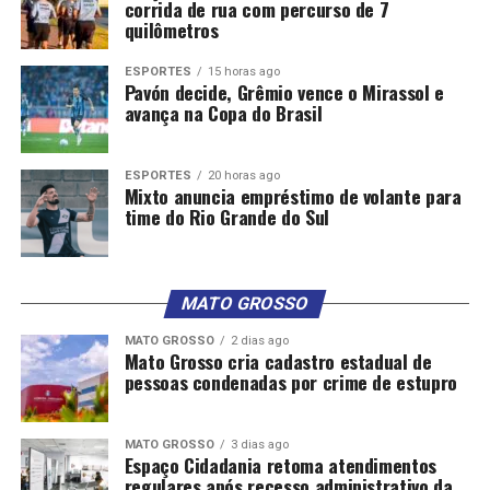
corrida de rua com percurso de 7
quilômetros
ESPORTES
15 horas ago
Pavón decide, Grêmio vence o Mirassol e
avança na Copa do Brasil
JBS anuncia produção de gás natural renovável nos EUA | CNN
ESPORTES
20 horas ago
Mixto anuncia empréstimo de volante para
MERCADO – 18/09/2024
time do Rio Grande do Sul
MATO GROSSO
Comentários
MATO GROSSO
2 dias ago
Mato Grosso cria cadastro estadual de
pessoas condenadas por crime de estupro
RELATED TOPICS:
ANOS
ÁREA
BACIA
BUSCA
DESTAQUE
ENEVA
EXPLORADA
GÁS
MATOGROSSO
NÃO
PARANÁ
POR
MATO GROSSO
3 dias ago
Espaço Cidadania retoma atendimentos
UP NEXT
Inmet emite alerta vermelho para baixa umidade em 6
regulares após recesso administrativo da