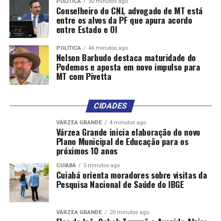
POLÍTICA
30 minutos ago
O executivo adicionou que a possibilidade de capturar
Conselheiro do CNJ, advogado de MT está
CO2 de usinas de etanol se mostrou também mais
entre os alvos da PF que apura acordo
entre Estado e OI
atrativa do que em suas próprias termelétricas em
outras localidades, não só apenas pela proximidade.
POLÍTICA
46 minutos ago
Nelson Barbudo destaca maturidade do
“Em uma usina termelétrica de ciclo combinado, como
Podemos e aposta em novo impulso para
MT com Pivetta
são a maioria das nossas, aquela fumaça branca que a
gente vê saindo dá 4% de CO2. Então você tem que ter
um aparato enorme para capturar 4% de CO2. Já numa
CIDADES
planta de produção de etanol, no processo de
fermentação, a exaustão é de 95% a 98% de CO2 puro”,
VÁRZEA GRANDE
4 minutos ago
Várzea Grande inicia elaboração do novo
afirmou.
Plano Municipal de Educação para os
próximos 10 anos
Dessa forma, os custos com a etapa de captura do CO2
CUIABÁ
5 minutos ago
seriam reduzidos.
Cuiabá orienta moradores sobre visitas da
Pesquisa Nacional de Saúde do IBGE
Miranda também destacou que o Brasil carece ainda de
um mercado regulado de carbono, que permitiria maior
impulso a projetos como esse.
VÁRZEA GRANDE
20 minutos ago