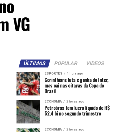
 no
em VG
ÚLTIMAS
POPULAR
VIDEOS
ESPORTES
1 hora ago
Corinthians luta e ganha do Inter,
mas cai nas oitavas da Copa do
Brasil
ECONOMIA
2 horas ago
Petrobras tem lucro líquido de R$
52,4 bi no segundo trimestre
ECONOMIA
2 horas ago