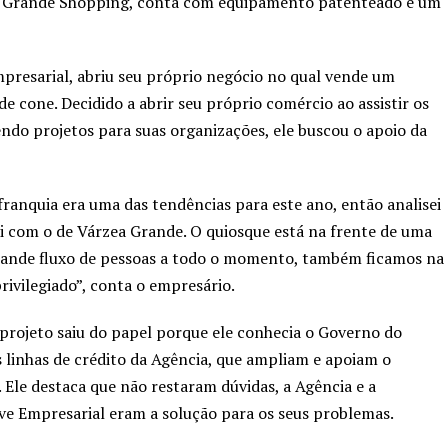
a Grande Shopping, conta com equipamento patenteado e um
presarial, abriu seu próprio negócio no qual vende um
e cone. Decidido a abrir seu próprio comércio ao assistir os
do projetos para suas organizações, ele buscou o apoio da
franquia era uma das tendências para este ano, então analisei
ei com o de Várzea Grande. O quiosque está na frente de uma
rande fluxo de pessoas a todo o momento, também ficamos na
ivilegiado”, conta o empresário.
ojeto saiu do papel porque ele conhecia o Governo do
 linhas de crédito da Agência, que ampliam e apoiam o
Ele destaca que não restaram dúvidas, a Agência e a
ve Empresarial eram a solução para os seus problemas.