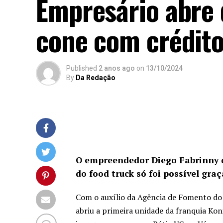
Empresário abre 
cone com crédit
Published
2 anos ago
on
13/10/2024
By
Da Redação
O empreendedor Diego Fabrinny d
do food truck só foi possível gr
Com o auxílio da Agência de Fomento do
abriu a primeira unidade da franquia Ko