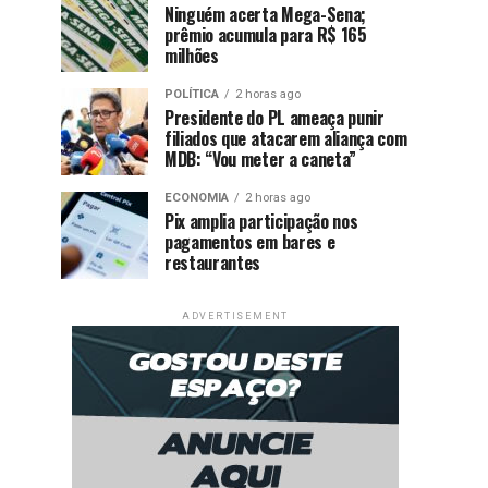
Ninguém acerta Mega-Sena;
prêmio acumula para R$ 165
milhões
POLÍTICA
2 horas ago
Presidente do PL ameaça punir
filiados que atacarem aliança com
MDB: “Vou meter a caneta”
ECONOMIA
2 horas ago
Pix amplia participação nos
pagamentos em bares e
restaurantes
ADVERTISEMENT