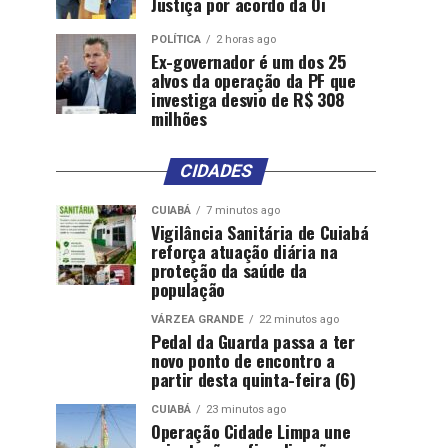
Justiça por acordo da Oi
POLÍTICA
2 horas ago
Ex-governador é um dos 25
alvos da operação da PF que
investiga desvio de R$ 308
milhões
CIDADES
CUIABÁ
7 minutos ago
Vigilância Sanitária de Cuiabá
reforça atuação diária na
proteção da saúde da
população
VÁRZEA GRANDE
22 minutos ago
Pedal da Guarda passa a ter
novo ponto de encontro a
partir desta quinta-feira (6)
CUIABÁ
23 minutos ago
Operação Cidade Limpa une