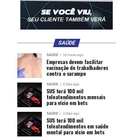
SAÚDE
SAÚDE
16 horas ago
Empresas devem facilitar
vacinação de trabalhadores
contra o sarampo
SAÚDE
2 dias ago
SUS terá 100 mil
teleatendimentos mensais
para vício em bets
SAÚDE
2 dias ago
SUS terá 100 mil
teleatendimentos em saúde
mental para vício em bets