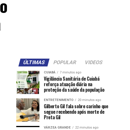
ão
a
ÚLTIMAS
POPULAR
VIDEOS
CUIABÁ
7 minutos ago
Vigilância Sanitária de Cuiabá
reforça atuação diária na
proteção da saúde da população
ENTRETENIMENTO
20 minutos ago
Gilberto Gil fala sobre carinho que
segue recebendo após morte de
Preta Gil
VÁRZEA GRANDE
22 minutos ago